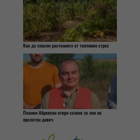
Как да спасим растенията от топлинен стрес
Пламен Абровски откри сезона за лов на
прелетен дивеч