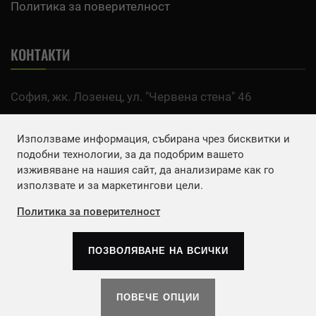
Политика за поверителност
КОНТАКТИ
София, жк. Лозенец, ул. "Червена стена" 46
тел:
0700 200 63
Използваме информация, събирана чрез бисквитки и
Email:
office@agro.bg
подобни технологии, за да подобрим вашето
изживяване на нашия сайт, да анализираме как го
използвате и за маркетингови цели.
FACEBOOK
Политика за поверителност
ПОЗВОЛЯВАНЕ НА ВСИЧКИ
Copyrights © 2026
Агенция Европа ЕООД
. | Всички
права запазени.
ПОВЕЧЕ ОПЦИИ