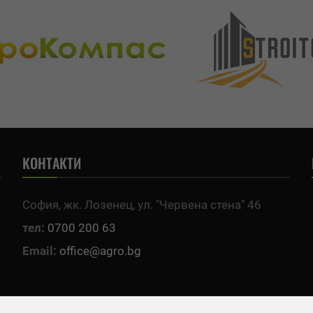
КОНТАКТИ
София, жк. Лозенец, ул. "Червена стена" 46
тел:
0700 200 63
Email:
office@agro.bg