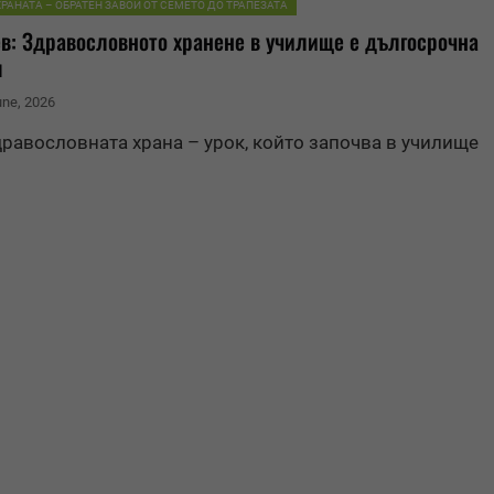
ХРАНАТА – ОБРАТЕН ЗАВОЙ ОТ СЕМЕТО ДО ТРАПЕЗАТА
в: Здравословното хранене в училище е дългосрочна
я
une, 2026
дравословната храна – урок, който започва в училище