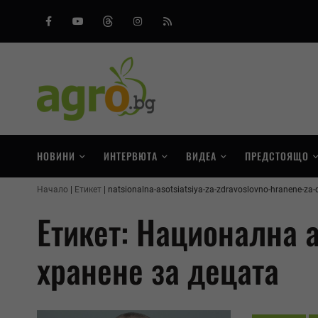
Facebook
Youtube
Threads
Instagram
RSS
НОВИНИ
ИНТЕРВЮТА
ВИДЕА
ПРЕДСТОЯЩО
Начало
Етикет
natsionalna-asotsiatsiya-za-zdravoslovno-hranene-za-
Етикет: Национална 
хранене за децата