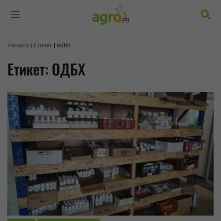
Търс
Начало
Етикет
odbh
Етикет: ОДБХ