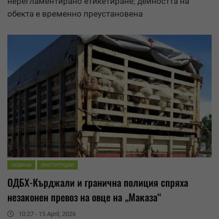
нерегламентирано етикетиране; дейността на
обекта е временно преустановена
НОВИНИ
ИНСТИТУЦИИ
ОДБХ
-Кърджали и гранична полиция спряха
незаконен превоз на овце на „Маказа“
10:27 - 15 April, 2026