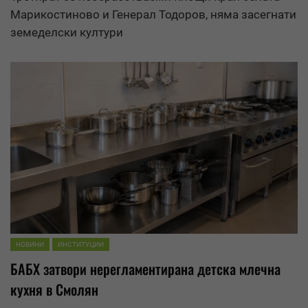
Марикостиново и Генерал Тодоров, няма засегнати
земеделски култури
НОВИНИ
ИНСТИТУЦИИ
БАБХ затвори нерегламентирана детска млечна
кухня в Смолян