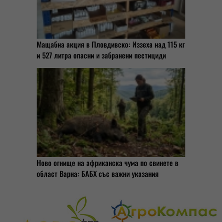
Мащабна акция в Пловдивско: Иззеха над 115 кг
и 527 литра опасни и забранени пестициди
Ново огнище на африканска чума по свинете в
област Варна: БАБХ със важни указания