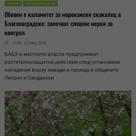
НОВИНИ
РАСТЕНИЕВЪДСТВО
Обявен е каламитет за марокански скакалец в
Благоевградско: започват спешни мерки за
контрол
17:58 - 22 May, 2026
БАБХ и местните власти предприемат
растителнозащитни действия след установени
нападения върху ливади и пасища в общините
Петрич и Сандански