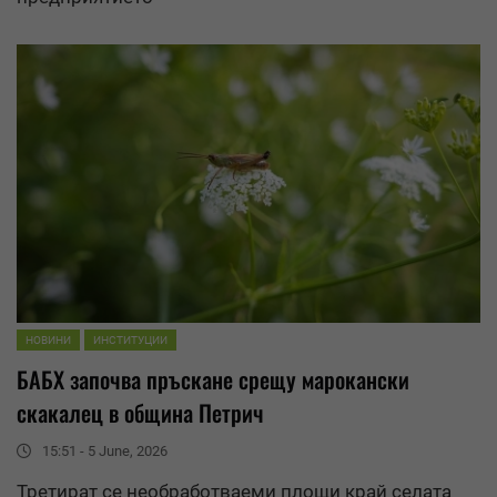
НОВИНИ
ИНСТИТУЦИИ
БАБХ започва пръскане срещу марокански
скакалец в община Петрич
15:51 - 5 June, 2026
Третират се необработваеми площи край селата