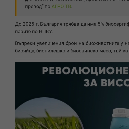
превод“ по
АГРО ТВ
.
До 2025 г. България трябва да има 5% биосерти
парите по НПВУ.
Въпреки увеличения брой на биоживотните у на
биояйца, биопилешко и биосвинско месо, тъй ка