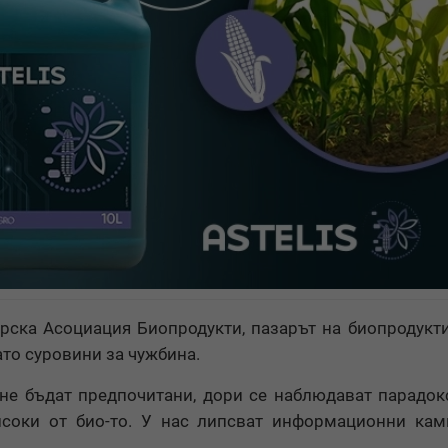
рска Асоциация Биопродукти, пазарът на биопродукти
ато суровини за чужбина.
 не бъдат предпочитани, дори се наблюдават парадок
исоки от био-то. У нас липсват информационни ка
.