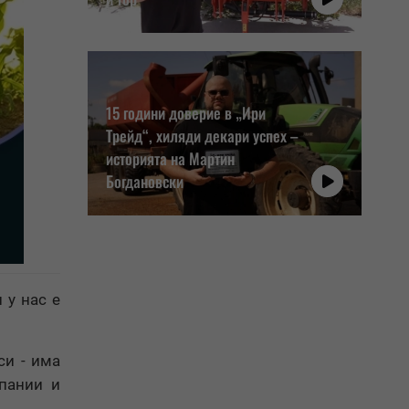
15 години доверие в „Ири
Трейд“, хиляди декари успех –
историята на Мартин
Богдановски
 у нас е
си - има
мпании и