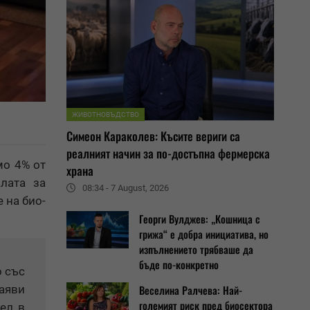
ЖИВОТНОВЪДСТВО
Симеон Караколев: Късите вериги са
реалният начин за по-достъпна фермерска
мо 4% от
храна
лата за
08:34 - 7 August, 2026
 на био-
Георги Вулджев: „Кошница с
грижа“ е добра инициатива, но
изпълнението трябваше да
бъде по-конкретно
о със
заяви
Веселина Ралчева: Най-
големият риск пред биосектора
сел в