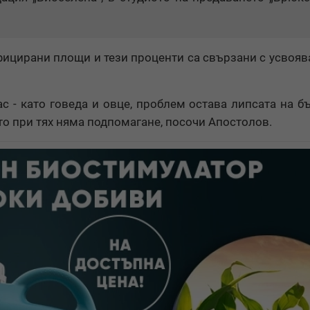
фицирани площи и тези проценти са свързани с усвояв
с - като говеда и овце, проблем остава липсата на б
то при тях няма подпомагане, посочи Апостолов.