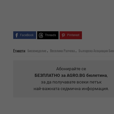
FaceBook
Threads
Pinterest
,
,
Етикети
биоземеделие
Веселина Ралчева
Българска Асоциация Био
Абонирайте се
БЕЗПЛАТНО
за AGRO.BG бюлетина
,
за да получавате всеки петък
най-важната седмична информация.