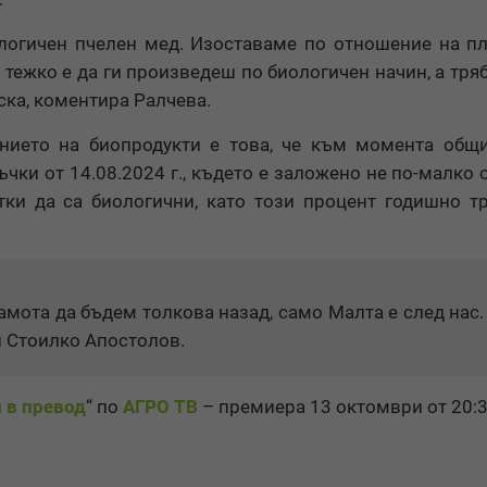
логичен пчелен мед. Изоставаме по отношение на п
 тежко е да ги произведеш по биологичен начин, а тряб
ска, коментира Ралчева.
нието на биопродукти е това, че към момента общи
ки от 14.08.2024 г., където е заложено не по-малко о
ки да са биологични, като този процент годишно т
мота да бъдем толкова назад, само Малта е след нас
и Стоилко Апостолов.
 в превод
“ по
АГРО ТВ
– премиера 13 октомври от 20:3