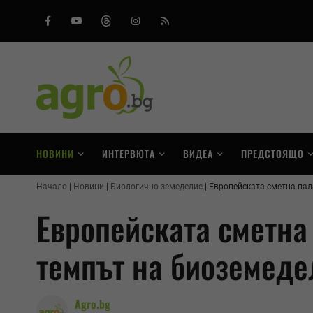
Facebook
Youtube
Threads
Instagram
RSS
НОВИНИ
ИНТЕРВЮТА
ВИДЕА
ПРЕДСТОЯЩО
Начало
Новини
Биологично земеделие
Европейската сметна пал
Европейската сметна 
темпът на биоземеде
Agro.bg