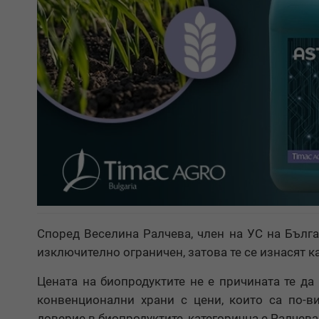
Според Веселина Ралчева, член на УС на Бълга
изключително ограничен, затова те се изнасят к
Цената на биопродуктите не е причината те да
конвенционални храни с цени, които са по-в
доверие в биопродуктите, категорична е Ралчева