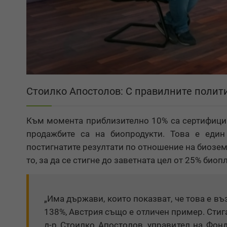
Стоилко Апостолов: С правилните полит
Към момента приблизително 10% са сертифицир
продажбите са на биопродукти. Това е един
постигнатите резултати по отношение на биозем
то, за да се стигне до заветната цел от 25% биоп
„Има държави, които показват, че това е в
138%, Австрия също е отличен пример. Стиг
д-р Стоилко Апостолов, управител на Фонд