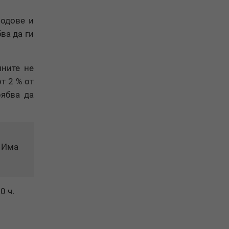
лодове и
ва да ги
ните не
т 2 % от
рябва да
. Има
0 ч.