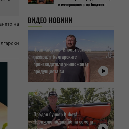
е изчерпването на бюджета
ВИДЕО НОВИНИ
ането на
ългарски
Иван Кабуров: Вносът залива
пазара, а българските
производители унищожават
продукцията си
Преден бункер Kubota:
Прецизно подаване на семена
и тор