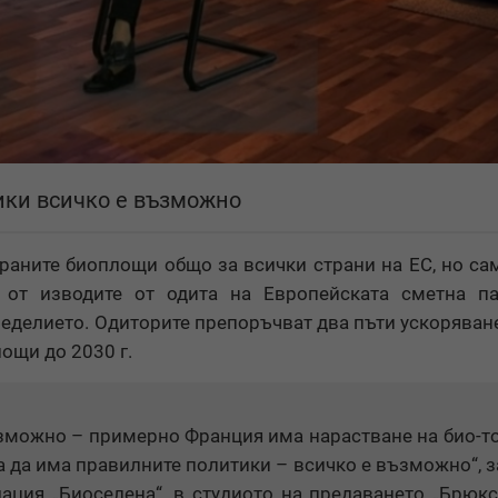
ики всичко е възможно
аните биоплощи общо за всички страни на ЕС, но са
 от изводите от одита на Европейската сметна па
еделието. Одиторите препоръчват два пъти ускоряване
лощи до 2030 г.
ъзможно – примерно Франция има нарастване на био-т
а да има правилните политики – всичко е възможно“, 
ация „Биоселена“, в студиото на предаването „Брюк