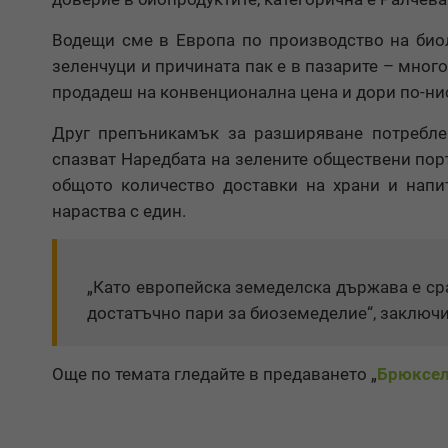
Водещи сме в Европа по производство на био
зеленчуци и причината пак е в пазарите – много
продадеш на конвенционална цена и дори по-ни
Друг препъникамък за разширяване потребле
спазват Наредбата на зелените обществени поръч
общото количество доставки на храни и напит
нараства с един.
„Като европейска земеделска държава е сра
достатъчно пари за биоземеделие“, заключ
Още по темата гледайте в предаването „
Брюксел