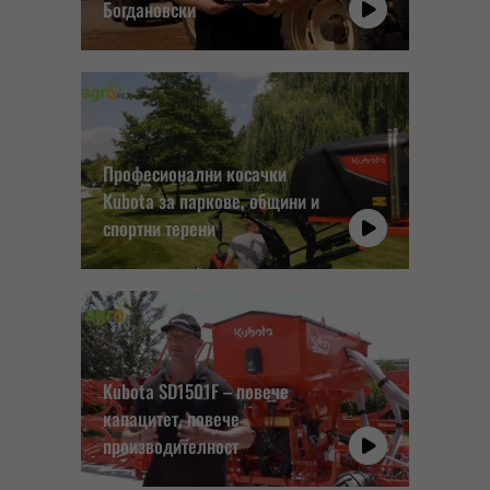
Богдановски
Професионални косачки
Kubota за паркове, общини и
спортни терени
Kubota SD1501F – повече
капацитет, повече
производителност