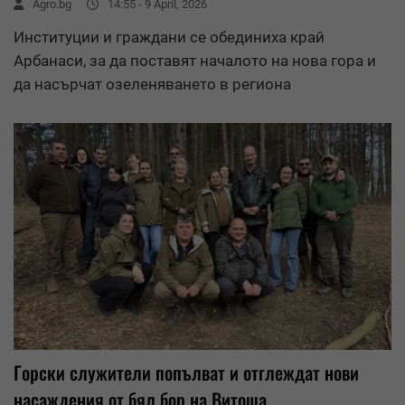
Agro.bg
14:55 - 9 April, 2026
Институции и граждани се обединиха край
Арбанаси, за да поставят началото на нова гора и
да насърчат озеленяването в региона
Горски служители попълват и отглеждат нови
насаждения от бял бор на Витоша