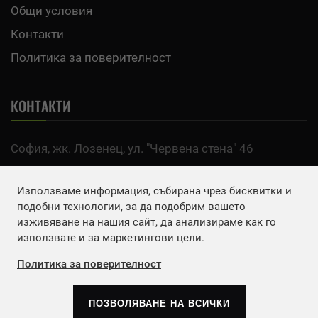
Общи условия
Контакти
Политика за поверителност
КОНТАКТИ
София, жк. Лозенец, ул. "Червена стена" 46
тел:
0700 200 63
Използваме информация, събирана чрез бисквитки и
Email:
office@agro.bg
подобни технологии, за да подобрим вашето
изживяване на нашия сайт, да анализираме как го
използвате и за маркетингови цели.
FACEBOOK
Политика за поверителност
ПОЗВОЛЯВАНЕ НА ВСИЧКИ