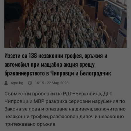
Иззети са 138 незаконни трофея, оръжия и
автомобил при мащабна акция срещу
бракониерството в Чипровци и Белоградчик
Agro.bg
16:15 - 22 May, 2026
Съвместни проверки на РДГ–Берковица, ДГС
Чипровци и МВР разкриха сериозни нарушения по
Закона за лова и опазване на дивеча, включително
незаконни трофеи, разфасован дивеч и незаконно
притежавано оръжие