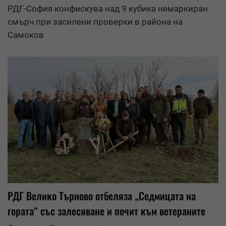
РДГ-София конфискува над 9 кубика немаркиран
смърч при засилени проверки в района на
Самоков
РДГ Велико Търново отбеляза „Седмицата на
гората“ със залесяване и почит към ветераните