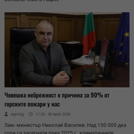
Човешка небрежност е причина за 90% от
горските пожари у нас
Agro.bg
11:25 - 30 April, 2026
Зам.-министър Николай Василев: Над 150 000 дка
гори са засегнати през 2025 г., климатичните