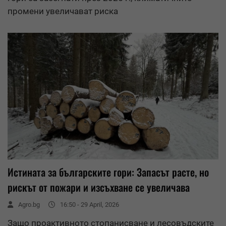
промени увеличават риска
Истината за българските гори: Запасът расте, но
рискът от пожари и изсъхване се увеличава
Agro.bg
16:50 - 29 April, 2026
Защо проактивното стопанисване и лесовъдските