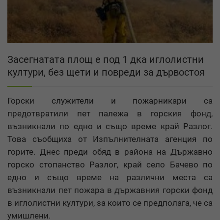
Засегнатата площ е под 1 дка иглолистни
култури, без щети и повреди за дървостоя
Горски служители и пожарникари са
предотвратили пет палежа в горския фонд,
възникнали по едно и също време край Разлог.
Това съобщиха от Изпълнителната агенция по
горите. Днес преди обяд в района на Държавно
горско стопанство Разлог, край село Бачево по
едно и също време на различни места са
възникнали пет пожара в държавния горски фонд
в иглолистни култури, за които се предполага, че са
умишлени.