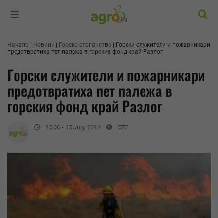
Търс
Начало
Новини
Горско стопанство
Горски служители и пожарникари
предотвратиха пет палежа в горския фонд край Разлог
Горски служители и пожарникари
предотвратиха пет палежа в
горския фонд край Разлог
15:06 - 15 July, 2011
577