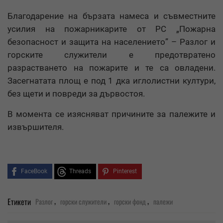
Благодарение на бързата намеса и съвместните
усилия на пожарникарите от РС „Пожарна
безопасност и защита на населението” – Разлог и
горските служители е предотвратено
разрастването на пожарите и те са овладени.
Засегнатата площ е под 1 дка иглолистни култури,
без щети и повреди за дървостоя.
В момента се изясняват причините за палежите и
извършителя.
FaceBook
Threads
Pinterest
,
,
,
Етикети
Разлог
горски служители
горски фонд
палежи