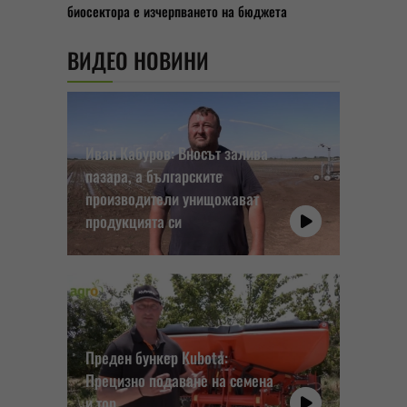
биосектора е изчерпването на бюджета
ВИДЕО НОВИНИ
Иван Кабуров: Вносът залива
пазара, а българските
производители унищожават
продукцията си
Преден бункер Kubota:
Прецизно подаване на семена
и тор