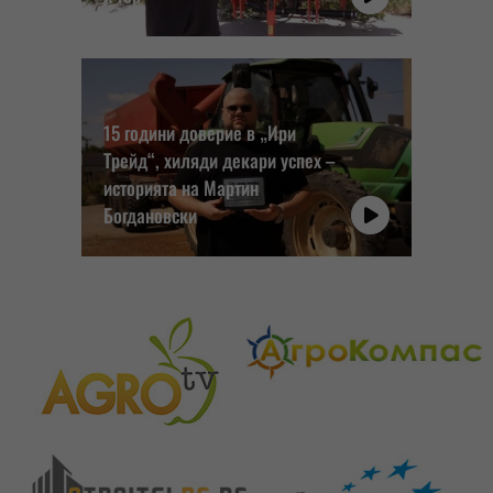
15 години доверие в „Ири
Трейд“, хиляди декари успех –
историята на Мартин
Богдановски