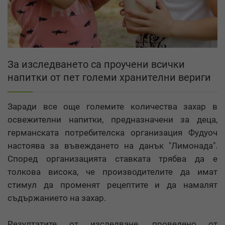
За изследването са проучени всички
напитки от пет големи хранителни вериги
Заради все още големите количества захар в
освежителни напитки, предназначени за деца,
германската потребителска организация Фудуоч
настоява за въвеждането на данък "Лимонада".
Според организацията ставката трябва да е
толкова висока, че производителите да имат
стимул да променят рецептите и да намалят
съдържанието на захар.
Резултатите от изследване, проведено от