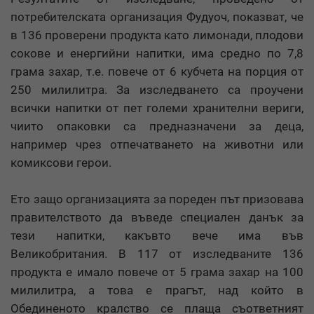
потребителската организация Фудуоч, показват, че
в 136 проверени продукта като лимонади, плодови
сокове и енергийни напитки, има средно по 7,8
грама захар, т.е. повече от 6 кубчета на порция от
250 милилитра. За изследването са проучени
всички напитки от пет големи хранителни вериги,
чиито опаковки са предназначени за деца,
например чрез отпечатването на животни или
комиксови герои.
Ето защо организацията за пореден път призовава
правителството да въведе специален данък за
тези напитки, какъвто вече има във
Великобритания. В 117 от изследваните 136
продукта е имало повече от 5 грама захар на 100
милилитра, а това е прагът, над който в
Обединеното кралство се плаща съответният