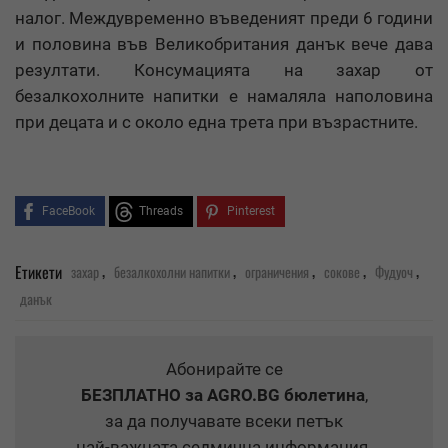
налог. Междувременно въведеният преди 6 години
и половина във Великобритания данък вече дава
резултати. Консумацията на захар от
безалкохолните напитки е намаляла наполовина
при децата и с около една трета при възрастните.
FaceBook
Threads
Pinterest
,
,
,
,
,
Етикети
захар
безалкохолни напитки
ограничения
сокове
Фудуоч
данък
Абонирайте се
БЕЗПЛАТНО
за AGRO.BG бюлетина
,
за да получавате всеки петък
най-важната седмична информация.