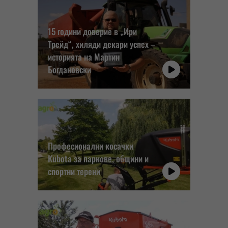
15 години доверие в „Ири
Трейд“, хиляди декари успех –
историята на Мартин
Богдановски
Професионални косачки
Kubota за паркове, общини и
спортни терени