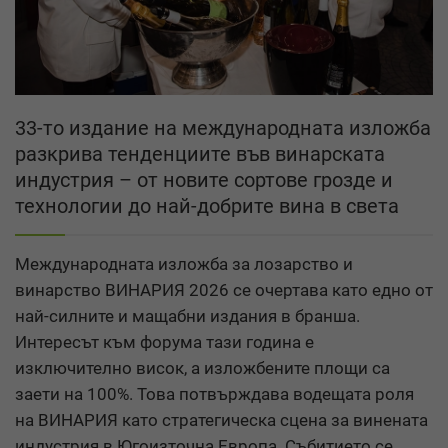
33-то издание на международната изложба
разкрива тенденциите във винарската
индустрия – от новите сортове грозде и
технологии до най-добрите вина в света
Международната изложба за лозарство и
винарство ВИНАРИЯ 2026 се очертава като едно от
най-силните и мащабни издания в бранша.
Интересът към форума тази година е
изключително висок, а изложбените площи са
заети на 100%. Това потвърждава водещата роля
на ВИНАРИЯ като стратегическа сцена за винената
индустрия в Югоизточна Европа. Събитието се