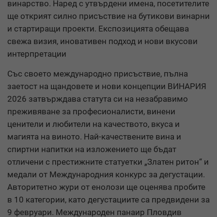
винарство. Наред с утвърдени имена, посетителите
ще открият силно присъствие на бутикови винарни
и стартиращи проекти. Експозицията обещава
свежа визия, иновативен подход и нови вкусови
интерпретации
Със своето международно присъствие, пълна
заетост на щандовете и нови концепции ВИНАРИЯ
2026 затвърждава статута си на незабравимо
преживяване за професионалисти, винени
ценители и любители на качеството, вкуса и
магията на виното. Най-качествените вина и
спиртни напитки на изложението ще бъдат
отличени с престижните статуетки „Златен ритон“ и
медали от Международния конкурс за дегустации.
Авторитетно жури от енолози ще оценява пробите
в 10 категории, като дегустациите са предвидени за
9 февруари. Международен панаир Пловдив