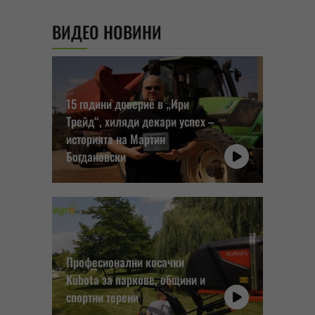
ВИДЕО НОВИНИ
15 години доверие в „Ири
Трейд“, хиляди декари успех –
историята на Мартин
Богдановски
Професионални косачки
Kubota за паркове, общини и
спортни терени