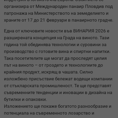
организира от Международен панаир Пловдив под
патронажа на Министерството на земеделието и
храните от 17 до 21 февруари в панаирното градче.
Една от ключовите новости във ВИНАРИЯ 2026 е
разширената концепция на Града на виното. Тази
година той обединява технологии и суровини за
производство с готовите вина и спиртни напитки.
Така посетителите ще могат да проследят целия
път на виното – от гроздето и технологиите до
крайния продукт, искрящ в чашата. Силно
изложбено присъствие бележат водещи компании
от стъкларската промишленост. Те ще представят
съвременните тенденции и иновации в дизайна на
бутилки и опаковки.
Изложението ще покаже богатото разнообразие и
потенциала на съвременното лозарство и