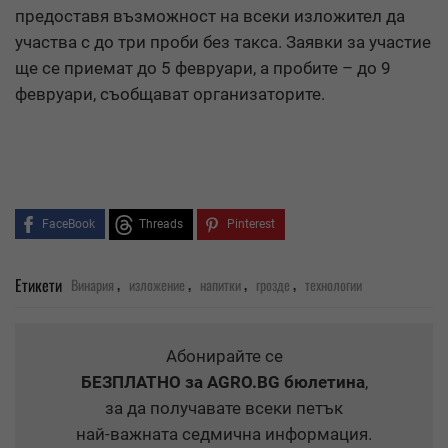
предоставя възможност на всеки изложител да
участва с до три проби без такса. Заявки за участие
ще се приемат до 5 февруари, а пробите – до 9
февруари, съобщават организаторите.
FaceBook
Threads
Pinterest
,
,
,
,
Етикети
Винария
изложение
напитки
грозде
технологии
Абонирайте се
БЕЗПЛАТНО
за AGRO.BG бюлетина
,
за да получавате всеки петък
най-важната седмична информация.