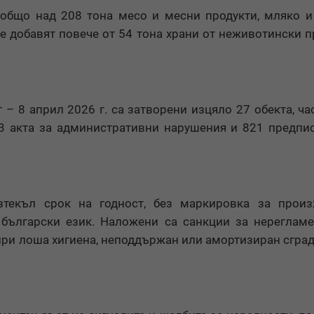
общо над 208 тона месо и месни продукти, мляко 
е добавят повече от 54 тона храни от неживотински п
– 8 април 2026 г. са затворени изцяло 27 обекта, ча
63 акта за административни нарушения и 821 предпи
зтекъл срок на годност, без маркировка за произх
български език. Наложени са санкции за нереглам
 при лоша хигиена, неподдържан или амортизиран сгра