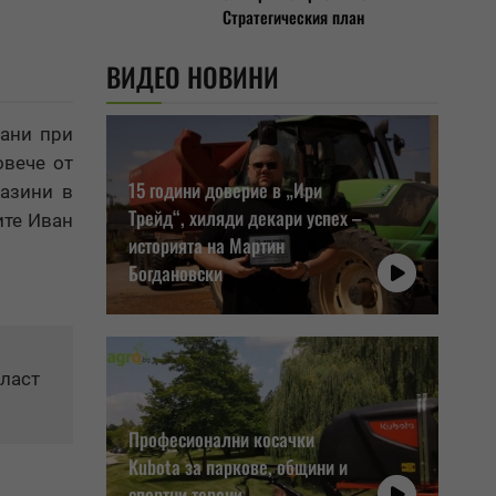
Стратегическия план
ВИДЕО НОВИНИ
вани при
овече от
15 години доверие в „Ири
газини в
Трейд“, хиляди декари успех –
ите Иван
историята на Мартин
Богдановски
бласт
Професионални косачки
Kubota за паркове, общини и
спортни терени