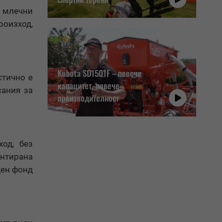
и млечни
роизход,
Kubota SD1501F – повече
стично е
капацитет, повече
сания за
производителност
од, без
ентирана
дeн фонд