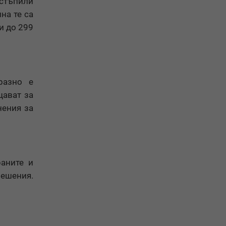
остъпили
на те са
и до 299
разно е
щават за
нения за
раните и
решения.