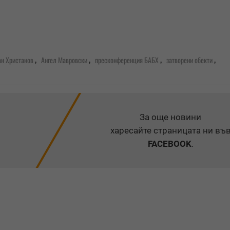
,
,
,
,
н Христанов
Ангел Мавровски
пресконференция БАБХ
затворени обекти
За още новини
харесайте страницата ни въ
FACEBOOK
.