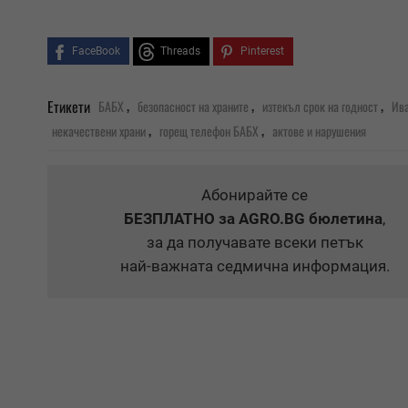
FaceBook
Threads
Pinterest
,
,
,
Етикети
БАБХ
безопасност на храните
изтекъл срок на годност
Ива
,
,
некачествени храни
горещ телефон БАБХ
актове и нарушения
Абонирайте се
БЕЗПЛАТНО
за AGRO.BG бюлетина
,
за да получавате всеки петък
най-важната седмична информация.