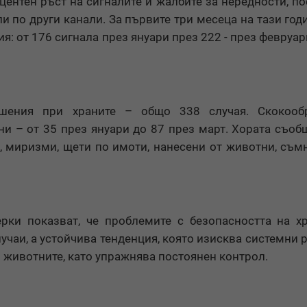
центен ръст на сигналите и жалбите за нередности, п
 по други канали. За първите три месеца на тази годи
: от 176 сигнала през януари през 222 - през февруар
ушения при храните – общо 338 случая. Скокооб
ни – от 35 през януари до 87 през март. Хората съоб
, миризми, щети по имоти, нанесени от животни, съм
ки показват, че проблемите с безопасността на х
чаи, а устойчива тенденция, която изисква системни 
 животните, като упражнява постоянен контрол.