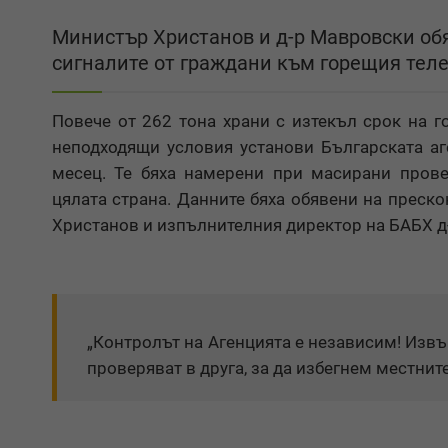
Министър Христанов и д-р Мавровски обя
сигналите от граждани към горещия тел
Повече от 262 тона храни с изтекъл срок на г
неподходящи условия установи Българската аг
месец. Те бяха намерени при масирани прове
цялата страна. Данните бяха обявени на преск
Христанов и изпълнителния директор на БАБХ д
„Контролът на Агенцията е независим! Изв
проверяват в друга, за да избегнем местнит