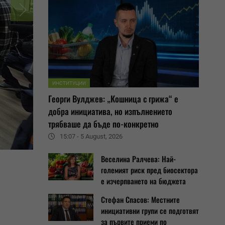
ИНСТИТУЦИИ
Георги Вулджев: „Кошница с грижа“ е
добра инициатива, но изпълнението
трябваше да бъде по-конкретно
15:07 - 5 August, 2026
Веселина Ралчева: Най-
големият риск пред биосектора
е изчерпването на бюджета
Стефан Спасов: Местните
инициативни групи се подготвят
за първите приеми по