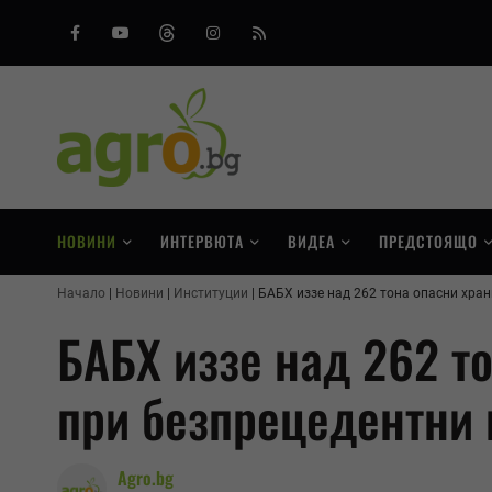
Facebook
Youtube
Threads
Instagram
RSS
НОВИНИ
ИНТЕРВЮТА
ВИДЕА
ПРЕДСТОЯЩО
Начало
Новини
Институции
БАБХ иззе над 262 тона опасни хран
БАБХ иззе над 262 т
при безпрецедентни 
Agro.bg