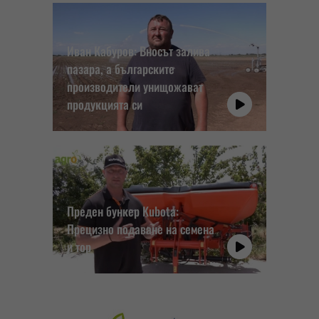
Иван Кабуров: Вносът залива
пазара, а българските
производители унищожават
продукцията си
Преден бункер Kubota:
Прецизно подаване на семена
и тор