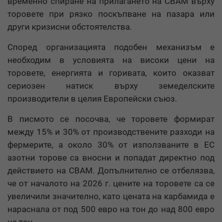
временно спиране на прилагането на CBAM върху
торовете при рязко поскъпване на пазара или
други кризисни обстоятелства.
Според организацията подобен механизъм е
необходим в условията на високи цени на
торовете, енергията и горивата, които оказват
сериозен натиск върху земеделските
производители в целия Европейски съюз.
В писмото се посочва, че торовете формират
между 15% и 30% от производствените разходи на
фермерите, а около 30% от използваните в ЕС
азотни торове са вносни и попадат директно под
действието на CBAM. Допълнително се отбелязва,
че от началото на 2026 г. цените на торовете са се
увеличили значително, като цената на карбамида е
нараснала от под 500 евро на тон до над 800 евро
на тон.