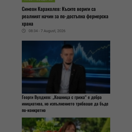
Симеон Караколев: Късите вериги са
реалният начин за по-достъпна фермерска
храна
08:34 - 7 August, 2026
Георги Вулджев: „Кошница с грижа“ е добра
инициатива, но изпълнението трябваше да бъде
по-конкретно