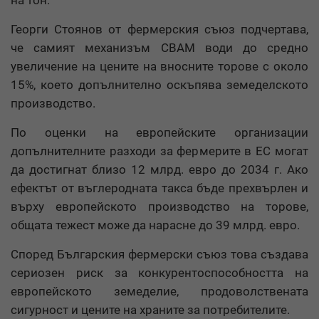
Георги Стоянов от фермерския съюз подчертава,
че самият механизъм CBAM води до средно
увеличение на цените на вносните торове с около
15%, което допълнително оскъпява земеделското
производство.
По оценки на европейските организации
допълнителните разходи за фермерите в ЕС могат
да достигнат близо 12 млрд. евро до 2034 г. Ако
ефектът от въглеродната такса бъде прехвърлен и
върху европейското производство на торове,
общата тежест може да нарасне до 39 млрд. евро.
Според Българския фермерски съюз това създава
сериозен риск за конкурентоспособността на
европейското земеделие, продоволствената
сигурност и цените на храните за потребителите.