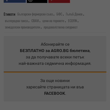
,
,
,
Етикети
Български фермерски съюз
БФС
Гълъб Донев
,
,
,
,
въглеродна такса
CBAM
цени на торовете
ECOFIN
,
земеделски производители
продоволствена сигурност
Абонирайте се
БЕЗПЛАТНО
за AGRO.BG бюлетина
,
за да получавате всеки петък
най-важната седмична информация.
За още новини
харесайте страницата ни във
FACEBOOK
.