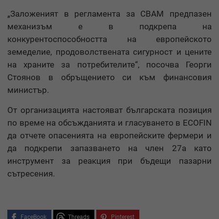
„Заложеният в регламента за CBAM предпазен
механизъм е в подкрепа на
конкурентоспособността на европейското
земеделие, продоволствената сигурност и цените
на храните за потребителите“, посочва Георги
Стоянов в обръщението си към финансовия
министър.
От организацията настояват българската позиция
по време на обсъжданията и гласуването в ECOFIN
да отчете опасенията на европейските фермери и
да подкрепи запазването на член 27а като
инструмент за реакция при бъдещи пазарни
сътресения.
FaceBook
Threads
Pinterest