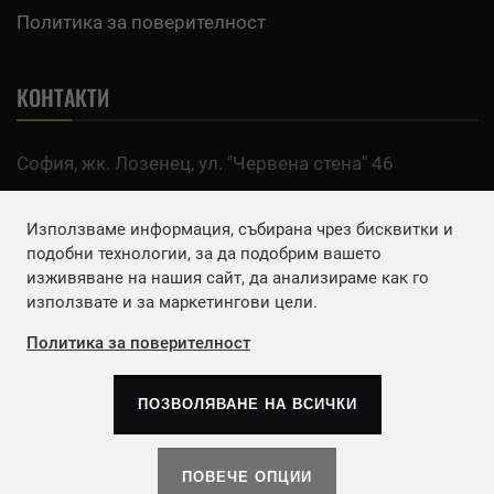
Политика за поверителност
КОНТАКТИ
София, жк. Лозенец, ул. "Червена стена" 46
тел:
0700 200 63
Използваме информация, събирана чрез бисквитки и
Email:
office@agro.bg
подобни технологии, за да подобрим вашето
изживяване на нашия сайт, да анализираме как го
използвате и за маркетингови цели.
FACEBOOK
Политика за поверителност
ПОЗВОЛЯВАНЕ НА ВСИЧКИ
Copyrights © 2026
Агенция Европа ЕООД
. | Всички
права запазени.
ПОВЕЧЕ ОПЦИИ