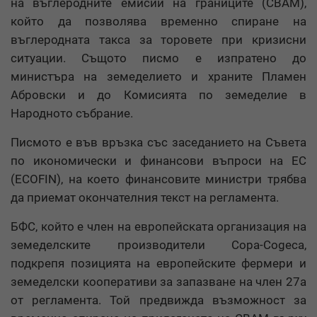
на въглеродните емисии на границите (CBAM),
който да позволява временно спиране на
въглеродната такса за торовете при кризисни
ситуации. Същото писмо е изпратено до
министъра на земеделието и храните Пламен
Абровски и до Комисията по земеделие в
Народното събрание.
Писмото е във връзка със заседанието на Съвета
по икономически и финансови въпроси на ЕС
(ECOFIN), на което финансовите министри трябва
да приемат окончателния текст на регламента.
БФС, който е член на европейската организация на
земеделските производители Copa-Cogeca,
подкрепя позицията на европейските фермери и
земеделски кооперативи за запазване на член 27а
от регламента. Той предвижда възможност за