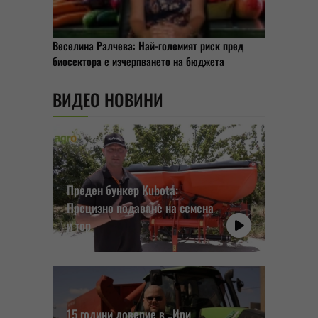
Веселина Ралчева: Най-големият риск пред
биосектора е изчерпването на бюджета
ВИДЕО НОВИНИ
Преден бункер Kubota:
Прецизно подаване на семена
и тор
15 години доверие в „Ири