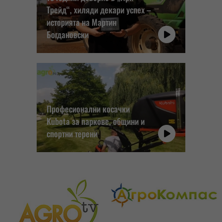
Трейд“, хиляди декари успех –
историята на Мартин
Богдановски
Професионални косачки
Kubota за паркове, общини и
спортни терени