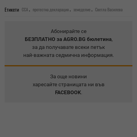
,
,
,
Етикети
ССА
протестна декларация
земеделие
Светла Василева
Абонирайте се
БЕЗПЛАТНО
за AGRO.BG бюлетина
,
за да получавате всеки петък
най-важната седмична информация.
За още новини
харесайте страницата ни във
FACEBOOK
.