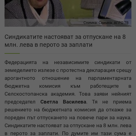
Снимка:
Снимка: АГРО ТВ
Синдикатите настояват за отпускане на 8
млн. лева в перото за заплати
Федерацията на независимите синдикати от
земеделието излезе с протестна декларация срещу
арогантното отношение на парламентарната
бюджетна комисия към работещите в
Селскостопанска академия. Това заяви нейният
председател
Светла Василева
. Тя не приема
решението на бюджетната комисия да откаже за
пореден път отпускането на повече пари за наука.
Синдикатите настояват за отпускане на 8 млн. лева
в перото за заплати. По думите им тази сума е