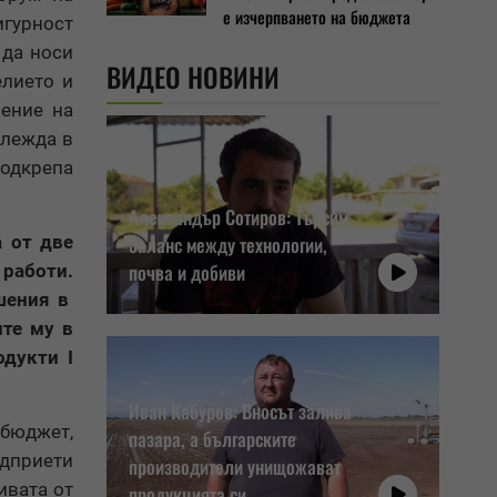
е изчерпването на бюджета
игурност
 да носи
ВИДЕО НОВИНИ
елието и
шение на
глежда в
подкрепа
Александър Сотиров: Търсим
а от две
баланс между технологии,
почва и добиви
 работи.
ушения в
ите му в
дукти I
Иван Кабуров: Вносът залива
 бюджет,
пазара, а българските
едприети
производители унищожават
ивата от
продукцията си