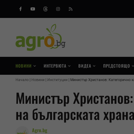
Facebook
Youtube
Threads
Instagram
RSS
НОВИНИ
ИНТЕРВЮТА
ВИДЕА
ПРЕДСТОЯЩО
Начало
Новини
Институции
Министър Христанов: Категорично ка
Министър Христанов:
на българската храна
Agro.bg