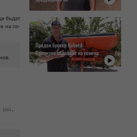
ще бъдат
е на по-
Преден бункер Kubota:
Прецизно подаване на семена
нов.
и тор
,
,
БАБХ