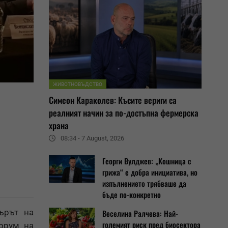
ЖИВОТНОВЪДСТВО
Симеон Караколев: Късите вериги са
реалният начин за по-достъпна фермерска
храна
08:34 - 7 August, 2026
Георги Вулджев: „Кошница с
грижа“ е добра инициатива, но
изпълнението трябваше да
бъде по-конкретно
търът на
Веселина Ралчева: Най-
големият риск пред биосектора
орум на