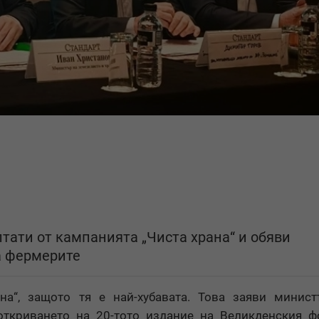
тати от кампанията „Чиста храна“ и обяви
а фермерите
на“, защото тя е най-хубавата. Това заяви минис
откриването на 20-тото издание на Великденския ф