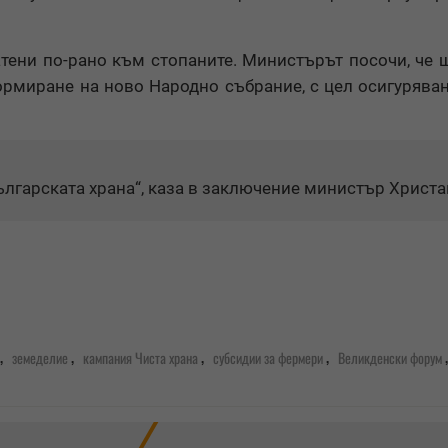
атени по-рано към стопаните. Министърът посочи, че 
рмиране на ново Народно събрание, с цел осигуряван
ългарската храна“, каза в заключение министър Христа
,
,
,
,
земеделие
кампания Чиста храна
субсидии за фермери
Великденски форум