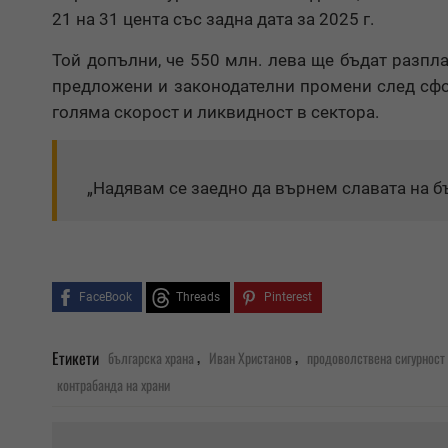
21 на 31 цента със задна дата за 2025 г.
Той допълни, че 550 млн. лева ще бъдат разпл
предложени и законодателни промени след сфо
голяма скорост и ликвидност в сектора.
„Надявам се заедно да върнем славата на б
FaceBook
Threads
Pinterest
,
,
Етикети
българска храна
Иван Христанов
продоволствена сигурност
контрабанда на храни