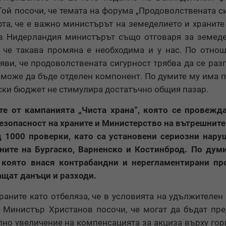
 Той посочи, че темата на форума „Продоволствената с
рта, че е важно министърът на земеделието и храните
е в Нидерландия министърът също отговаря за земед
 че такава промяна е необходима и у нас. По отно
ви, че продоволствената сигурност трябва да се раз
е може да бъде отделен компонент. По думите му има 
ски бюджет не стимулира достатъчно общия пазар.
е от кампанията „Чиста храна“, която се провежд
езопасност на храните и Министерство на вътрешните
 1000 проверки, като са установени сериозни нар
ните на Бургаско, Варненско и Костинброд. По дум
 която внася контрабандни и нерегламентирани про
ащат данъци и разходи.
раните като отбеляза, че в условията на удължителен
 Министър Христанов посочи, че могат да бъдат пр
лно увеличение на компенсацията за акциза върху гор