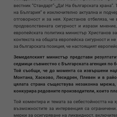
вестник “Стандарт”-„Да! На българската храна“.
на България“ е изключително актуална и подче
отговорност и за нея. Христанов отбеляза, ч
продоволствената сигурност и изрази мнение,
европейската политика министър Христанов зая
контекста на общата европейска сигурност и н
за българската позиция, че настоящият европей
Земеделският министър представи резултатит
седмици съвместно с Българската агенция по б
Той съобщи, че до момента са извършени над
Монтана, Хасково, Лесидрен, Плевен и в райо
цялата страна съществува незаконна мрежа,
конкурира редовните производители, които пл
Той коментира и темата за себестойността на х
възможностите за интервенция са ограничени.
мерки за осигуряване на ликвидност, включите