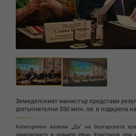
Земеделският министър представи резул
допълнителни 550 млн. лв. в подкрепа н
Категорично казвам „Да“ на българската хра
земеделието и храните Иван Христанов при 