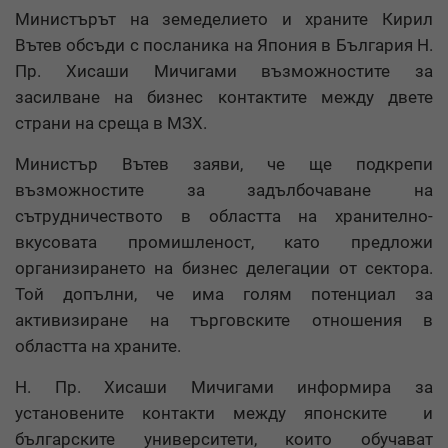
Министърът на земеделието и храните Кирил
Вътев обсъди с посланика на Япония в България Н.
Пр. Хисаши Мичигами възможностите за
засилване на бизнес контактите между двете
страни на среща в МЗХ.
Министър Вътев заяви, че ще подкрепи
възможностите за задълбочаване на
сътрудничеството в областта на хранително-
вкусовата промишленост, като предложи
организирането на бизнес делегации от сектора.
Той допълни, че има голям потенциал за
активизиране на търговските отношения в
областта на храните.
Н. Пр. Хисаши Мичигами информира за
установените контакти между японските и
българските университети, които обучават