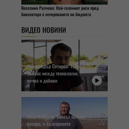
Веселина Ралчева: Най-големият риск пред
биосектора е изчерпването на бюджета
ВИДЕО НОВИНИ
Александър Сотиров: Търсим
баланс между технологии,
почва и добиви
Иван Кабуров: Вносът залива
пазара, а българските