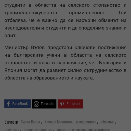
студенти в областта на селското стопанство и
хранително-вкусовата промишленост. Той
отбеляза, че е важно да се насърчи обменът на
изследователи и студенти и да споделяме знания и
опит.
Министър Вътев представи ключови постижения
на българските учени в областта на селското
стопанство и каза в заключение, че България и
Япония могат да развият силно сътрудничество в
областта на образованието и науката.
FaceBook
Threads
Pinterest
,
,
,
,
Етикети
Кирил Вътев
Хисаши Мичигами
университети
обучение
,
,
студенти
селско стопанство
хранително-вкусова промишленост