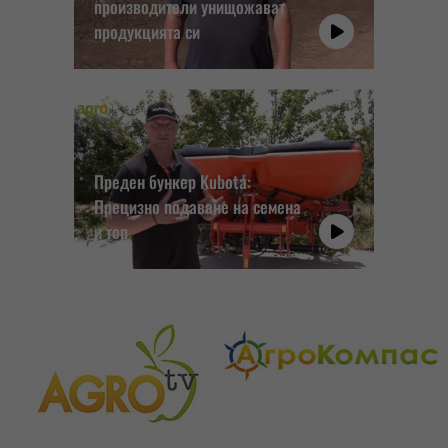
производители унищожават
продукцията си
Преден бункер Kubota:
Прецизно подаване на семена
и тор