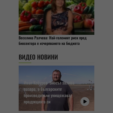
Веселина Ралчева: Най-големият риск пред
биосектора е изчерпването на бюджета
ВИДЕО НОВИНИ
Иван Кабуров: Вносът залива
пазара, а българските
производители унищожават
продукцията си