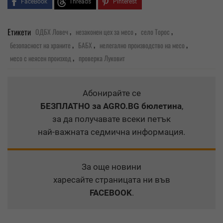
FaceBook
Threads
Pinterest
,
,
,
Етикети
ОДБХ Ловеч
незаконен цех за месо
село Торос
,
,
,
безопасност на храните
БАБХ
нелегално производство на месо
,
месо с неясен произход
проверка Луковит
Абонирайте се
БЕЗПЛАТНО
за AGRO.BG бюлетина
,
за да получавате всеки петък
най-важната седмична информация.
За още новини
харесайте страницата ни във
FACEBOOK
.