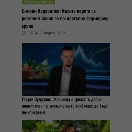
ЖИВОТНОВЪДСТВО
Симеон Караколев: Късите вериги са
реалният начин за по-достъпна фермерска
храна
08:34 - 7 August, 2026
Георги Вулджев: „Кошница с грижа“ е добра
инициатива, но изпълнението трябваше да бъде
по-конкретно