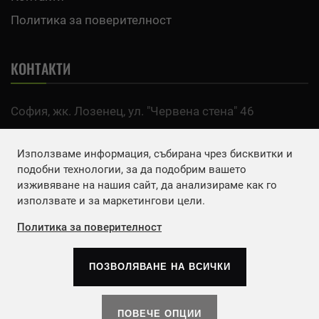
Политика за поверителност
КОНТАКТИ
София, жк. Лозенец, ул. "Червена стена" 46
тел:
0700 200 63
Използваме информация, събирана чрез бисквитки и
Email:
office@agro.bg
подобни технологии, за да подобрим вашето
изживяване на нашия сайт, да анализираме как го
използвате и за маркетингови цели.
FACEBOOK
Политика за поверителност
ПОЗВОЛЯВАНЕ НА ВСИЧКИ
Copyrights © 2026
Агенция Европа ЕООД
. | Всички
права запазени.
ПОВЕЧЕ ОПЦИИ