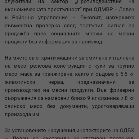
служители на сектор „Противодействие на
икономическата престъпност“ при ОДМВР – Ловеч
и Районно управление – Луковит, извършиха
съвместна проверка след постъпил сигнал за
продажба през социалните мрежи на месни
продукти без информация за произход.
На място са открити машини за смилане и пълнене
на месо, релсова конструкция с куки за трупно
месо, маса за транжиране, както и съдове с 6,5 кг
животински черва, предназначени за
производство на месни продукти. Във фризерни
съоръжения са намерени близо 9 кг сланина и 8 кг
свинско месо без документи, удостоверяващи
произхода им.
За установените нарушения инспекторите на ОДБХ
– Ловеч, са съставили констативен протокол,