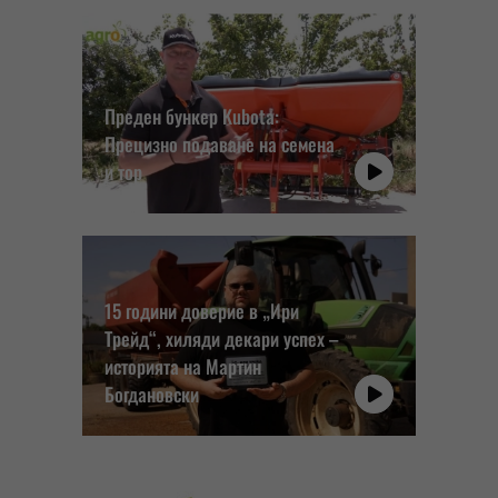
Преден бункер Kubota:
Прецизно подаване на семена
и тор
15 години доверие в „Ири
Трейд“, хиляди декари успех –
историята на Мартин
Богдановски