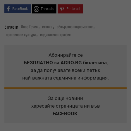
FaceBook
Threads
Pinterest
,
,
,
Етикети
Явор Гечев
ставка
обвързано подпомагане
,
протеинови култури
индикативен график
Абонирайте се
БЕЗПЛАТНО
за AGRO.BG бюлетина
,
за да получавате всеки петък
най-важната седмична информация.
За още новини
харесайте страницата ни във
FACEBOOK
.