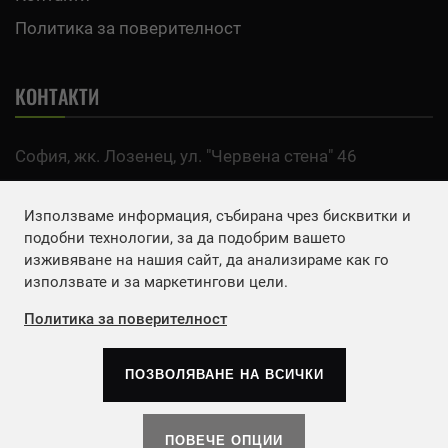
Политика за поверителност
КОНТАКТИ
София, жк. Лозенец, ул. "Червена стена" 46
тел:
0700 200 63
Използваме информация, събирана чрез бисквитки и
Email:
office@agro.bg
подобни технологии, за да подобрим вашето
изживяване на нашия сайт, да анализираме как го
използвате и за маркетингови цели.
FACEBOOK
Политика за поверителност
ПОЗВОЛЯВАНЕ НА ВСИЧКИ
Copyrights © 2026
Агенция Европа ЕООД
. | Всички
права запазени.
ПОВЕЧЕ ОПЦИИ