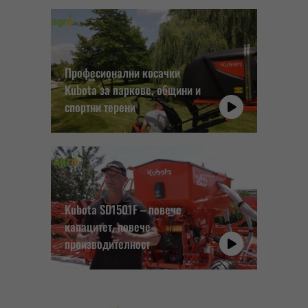
Професионални косачки
Kubota за паркове, общини и
спортни терени
Kubota SD1501F – повече
капацитет, повече
производителност