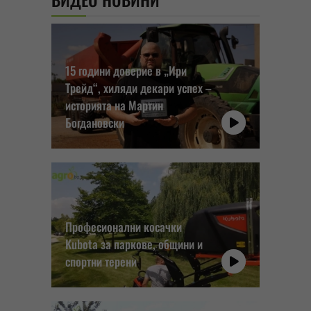
15 години доверие в „Ири
Трейд“, хиляди декари успех –
историята на Мартин
Богдановски
Професионални косачки
Kubota за паркове, общини и
спортни терени