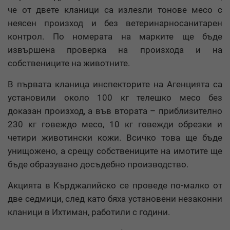
че от двете кланици са излезли тонове месо с
неясен произход и без ветеринарносанитарен
контрол. По номерата на марките ще бъде
извършена проверка на произхода и на
собствениците на животните.
В първата кланица инспекторите на Агенцията са
установили около 100 кг телешко месо без
доказан произход, а във втората – приблизително
230 кг говеждо месо, 10 кг говежди обрезки и
четири животински кожи. Всичко това ще бъде
унищожено, а срещу собствениците на имотите ще
бъде образувано досъдебно производство.
Акцията в Кърджалийско се проведе по-малко от
две седмици, след като бяха установени незаконни
кланици в Ихтиман, работили с години.