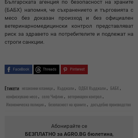
Българската агенция по безопасност на храните
(БАБХ) напомня, че съхранението и търговията с
месо без доказан произход и без официален
ветеринарномедицински контрол представляват
риск за здравето на потребителите и подлежат на
строги санкции.
FaceBook
Threads
Pinterest
,
,
,
,
Етикети
незаконни кланици
Кърджали
ОДБХ Кърджали
БАБХ
,
,
,
конфискувано месо
село Чифлик
ветеринарен контрол
,
,
Икономическа полиция
безопасност на храните
досъдебно производство
Абонирайте се
БЕЗПЛАТНО
за AGRO.BG бюлетина
,