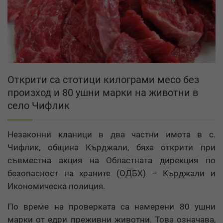
Открити са стотици килограми месо без
произход и 80 ушни марки на животни в
село Чифлик
Незаконни кланици в два частни имота в с.
Чифлик, община Кърджали, бяха открити при
съвместна акция на Областната дирекция по
безопасност на храните (ОДБХ) – Кърджали и
Икономическа полиция.
По време на проверката са намерени 80 ушни
марки от едри преживни животни. Това означава,