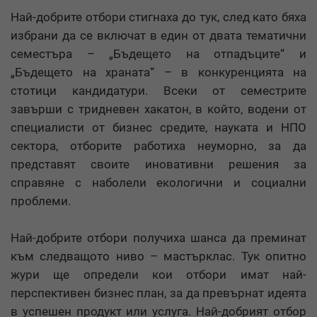
Най-добрите отбори стигнаха до тук, след като бяха
избрани да се включат в един от двата тематични
семестъра – „Бъдещето на отпадъците“ и
„Бъдещето на храната“ – в конкуренцията на
стотици кандидатури. Всеки от семестрите
завърши с тридневен хакатон, в който, водени от
специалисти от бизнес средите, науката и НПО
сектора, отборите работиха неуморно, за да
представят своите иновативни решения за
справяне с наболели екологични и социални
проблеми.
Най-добрите отбори получиха шанса да преминат
към следващото ниво – мастърклас. Тук опитно
жури ще определи кои отбори имат най-
перспективен бизнес план, за да превърнат идеята
в успешен продукт или услуга. Най-добрият отбор