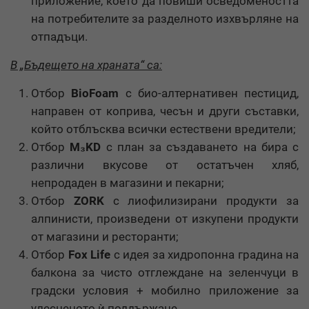
приложение, което да повиши осведомеността
на потребителите за разделното изхвърляне на
отпадъци.
В „Бъдещето на храната“ са:
Отбор
BioFoam
с био-алтернативен пестицид,
направен от коприва, чесън и други съставки,
който отблъсква всички естествени вредители;
Отбор
М
₃
KD
с план за създаването на бира с
различни вкусове от остатъчен хляб,
непродаден в магазини и пекарни;
Отбор
ZORK
с лиофилизирани продукти за
алпинисти, произведени от изкупени продукти
от магазини и ресторанти;
Отбор
Fox Life
с идея за хидропонна градина на
балкона за чисто отглеждане на зеленчуци в
градски условия + мобилно приложение за
улесненото ѝ поддържане.