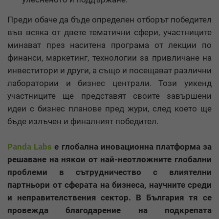
Преди обаче да бъде определен отборът победител
във всяка от двете тематични сфери, участниците
минават през наситена програма от лекции по
финанси, маркетинг, технологии за привличане на
инвеститори и други, а също и посещават различни
лаборатории и бизнес централи. Този уикенд
участниците ще представят своите завършени
идеи с бизнес планове пред жури, след което ще
бъде излъчен и финалният победител.
Panda Labs
e глобална иновационна платформа за
решаване на някои от най-неотложните глобални
проблеми в сътрудничество с влиятелни
партньори от сферата на бизнеса, научните среди
и неправителствения сектор. В България тя се
провежда благодарение на подкрепата