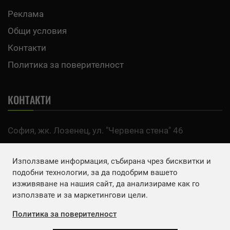
Реклама
Общи условия
Контакти
Политика за поверителност
КОНТАКТИ
София, жк. Лозенец, ул. "Червена стена" 46
тел:
0700 200 63
Използваме информация, събирана чрез бисквитки и
Email:
office@agro.bg
подобни технологии, за да подобрим вашето
изживяване на нашия сайт, да анализираме как го
използвате и за маркетингови цели.
FACEBOOK
Политика за поверителност