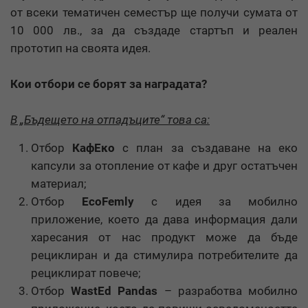
от всеки тематичен семестър ще получи сумата от
10 000 лв., за да създаде стартъп и реален
прототип на своята идея.
Кои отбори се борят за наградата?
В „Бъдещето на отпадъците“ това са:
Отбор
КафЕко
с план за създаване на еко
капсули за отопление от кафе и друг остатъчен
материал;
Отбор
EcoFemly
с идея за мобилнo
приложениe, което да дава информация дали
харесания от нас продукт може да бъде
рециклиран и да стимулира потребителите да
рециклират повече;
Отбор
WastEd Pandas
– разработва мобилно