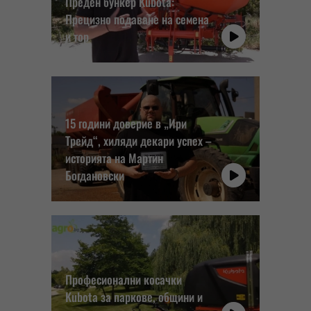
Преден бункер Kubota:
Прецизно подаване на семена
и тор
15 години доверие в „Ири
Трейд“, хиляди декари успех –
историята на Мартин
Богдановски
Професионални косачки
Kubota за паркове, общини и