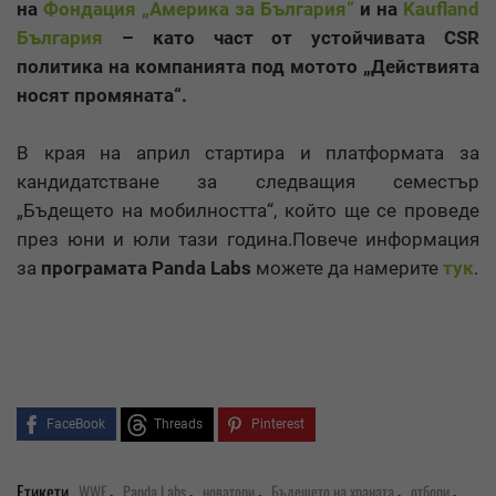
на
Фондация „Америка за България“
и на
Kaufland
България
– като част от устойчивата CSR
политика на компанията под мотото „Действията
носят промяната“.
В края на април стартира и платформата за
кандидатстване за следващия семестър
„Бъдещето на мобилността“, който ще се проведе
през юни и юли тази година.Повече информация
за
програмата Panda Labs
можете да намерите
тук
.
FaceBook
Threads
Pinterest
,
,
,
,
,
Етикети
WWF
Panda Labs
новатори
Бъдещето на храната
отбори