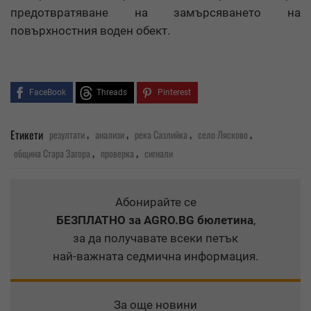
предотвратяване на замърсяването на
повърхностния воден обект.
FaceBook
Threads
Pinterest
,
,
,
,
Етикети
резултати
анализи
река Сазлийка
село Лясково
,
,
община Стара Загора
проверка
сигнали
Абонирайте се
БЕЗПЛАТНО
за AGRO.BG бюлетина
,
за да получавате всеки петък
най-важната седмична информация.
За още новини