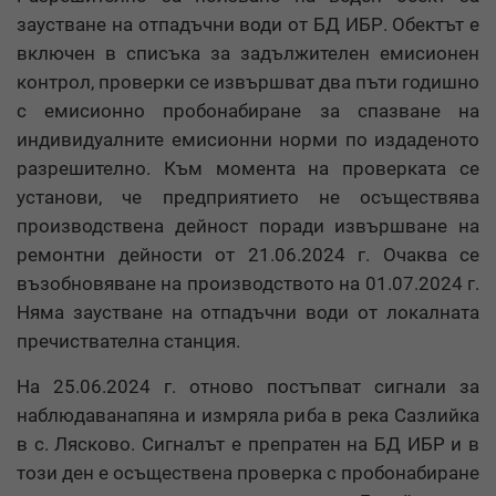
заустване на отпадъчни води от БД ИБР. Обектът е
включен в списъка за задължителен емисионен
контрол, проверки се извършват два пъти годишно
с емисионно пробонабиране за спазване на
индивидуалните емисионни норми по издаденото
разрешително. Към момента на проверката се
установи, че предприятието не осъществява
производствена дейност поради извършване на
ремонтни дейности от 21.06.2024 г. Очаква се
възобновяване на производството на 01.07.2024 г.
Няма заустване на отпадъчни води от локалната
пречиствателна станция.
На 25.06.2024 г. отново постъпват сигнали за
наблюдаванапяна и измряла риба в река Сазлийка
в с. Лясково. Сигналът е препратен на БД ИБР и в
този ден е осъществена проверка с пробонабиране