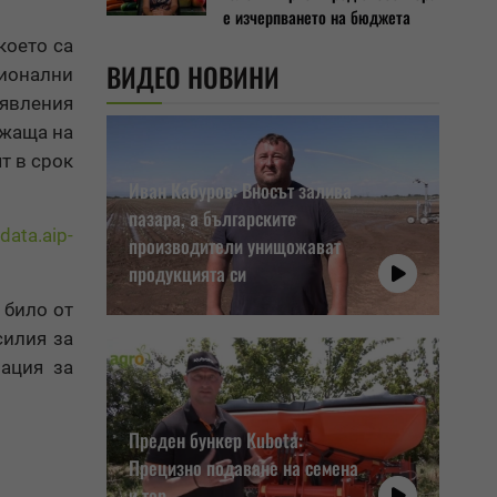
е изчерпването на бюджета
което са
ВИДЕО НОВИНИ
гионални
аявления
ежаща на
т в срок
Иван Кабуров: Вносът залива
пазара, а българските
/data.aip-
производители унищожават
продукцията си
 било от
силия за
ация за
Преден бункер Kubota:
Прецизно подаване на семена
и тор