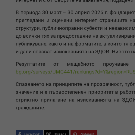
интернет и с отговорите на заявления, подадени
В периода 30 март – 30 април 2026 г. фондация
прегледани и оценени интернет страниците на
структури, публичноправни субекти и независим
до всички тях за предоставяне на актуализиран
публикуване, както и на форматите, в които тя е
и дали спазват изискванията на ЗДОИ. Нивото н
Резултатите от мащабното проучван
bg.org/surveys/UMG441/rankings?d=Y&region=RU
Спазването на принципите на прозрачност, пуб
значение и е първостепенен приоритет в работ
стриктно прилагане на изискванията на ЗДО
гражданите.
FaceBook
Threads
Pinterest