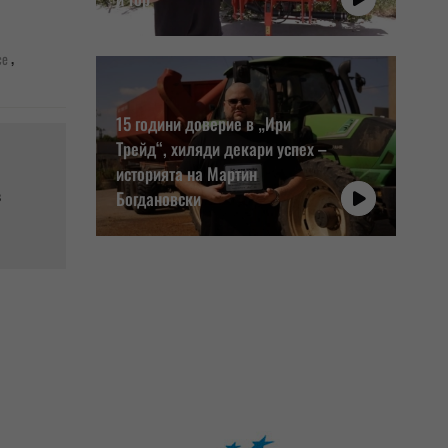
,
се
15 години доверие в „Ири
Трейд“, хиляди декари успех –
историята на Мартин
Богдановски
в