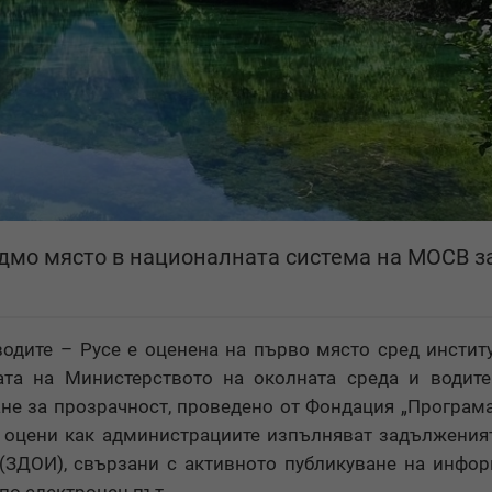
дмо място в националната система на МОСВ з
водите – Русе е оценена на първо място сред инстит
ата на Министерството на околната среда и водите
ане за прозрачност, проведено от Фондация „Програм
е оцени как администрациите изпълняват задължения
(ЗДОИ), свързани с активното публикуване на инфо