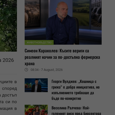
ЖИВОТНОВЪДСТВО
Симеон Караколев: Късите вериги са
реалният начин за по-достъпна фермерска
а 2026
храна
08:34 - 7 August, 2026
Георги Вулджев: „Кошница с
уциите в
грижа“ е добра инициатива, но
 според
изпълнението трябваше да
а достъп
бъде по-конкретно
та си по
Веселина Ралчева: Най-
рмация в
големият риск пред биосектора