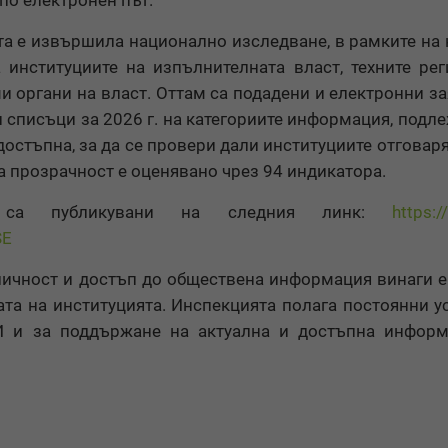
 по електронен път.
та е извършила национално изследване, в рамките на 
 институциите на изпълнителната власт, техните ре
и органи на власт. Оттам са подадени и електронни з
и списъци за 2026 г. на категориите информация, подл
 достъпна, за да се провери дали институциите отговаря
а прозрачност е оценявано чрез 94 индикатора.
е са публикувани на следния линк:
https:/
SE
личност и достъп до обществена информация винаги е
ата на институцията. Инспекцията полага постоянни у
И и за поддържане на актуална и достъпна информ