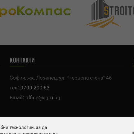
КОНТАКТИ
София, жк. Лозенец, ул. "Червена стена" 46
тел:
0700 200 63
Email:
office@agro.bg
ни технологии, за да