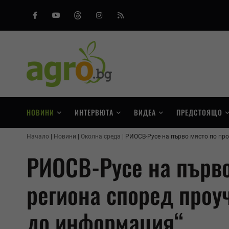
Facebook
Youtube
Threads
Instagram
RSS
НОВИНИ
ИНТЕРВЮТА
ВИДЕА
ПРЕДСТОЯЩО
Начало
Новини
Околна среда
РИОСВ-Русе на първо място по про
РИОСВ-Русе на първо
региона според проу
до информация“