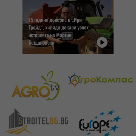
15 години доверие в „Ири
Трейд“, хиляди декари успех –
историята на Мартин
Богдановски