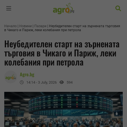
Търс
Начало
Новини
Пазари
Неубедителен старт на зърнената търговия
в Чикаго и Париж, леки колебания при петрола
Неубедителен старт на зърнената
търговия в Чикаго и Париж, леки
колебания при петрола
Agro.bg
14:14 - 3 July, 2026
594