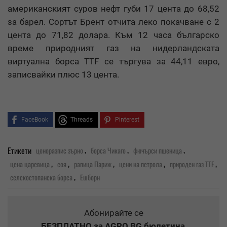
американският суров нефт губи 17 цента до 68,52
за барел. Сортът Брент отчита леко покачване с 2
цента до 71,82 долара. Към 12 часа българско
време природният газ на нидерландската
виртуална борса TTF се търгува за 44,11 евро,
записвайки плюс 13 цента.
FaceBook
Threads
Pinterest
,
,
,
Етикети
ценоразпис зърно
борса Чикаго
фючърси пшеница
,
,
,
,
,
цена царевица
соя
рапица Париж
цени на петрола
природен газ TTF
,
селскостопанска борса
Ешборн
Абонирайте се
БЕЗПЛАТНО
за AGRO.BG бюлетина
,