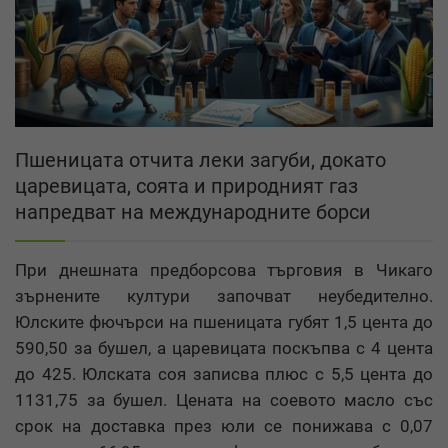
Пшеницата отчита леки загуби, докато
царевицата, соята и природният газ
напредват на международните борси
При днешната предборсова търговия в Чикаго
зърнените култури започват неубедително.
Юлските фючърси на пшеницата губят 1,5 цента до
590,50 за бушел, а царевицата поскъпва с 4 цента
до 425. Юлската соя записва плюс с 5,5 цента до
1131,75 за бушел. Цената на соевото масло със
срок на доставка през юли се понижава с 0,07