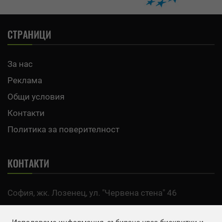
СТРАНИЦИ
За нас
Реклама
Общи условия
Контакти
Политика за поверителност
КОНТАКТИ
София, жк. Лозенец, ул. "Червена стена" 46
тел:
0700 200 63