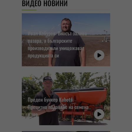
ВИДЕО НОВИНИ
Иван Кабуров: Вносът залива
пазара, а българските
производители унищожават
продукцията си
Преден бункер Kubota:
Прецизно подаване на семена
и тор