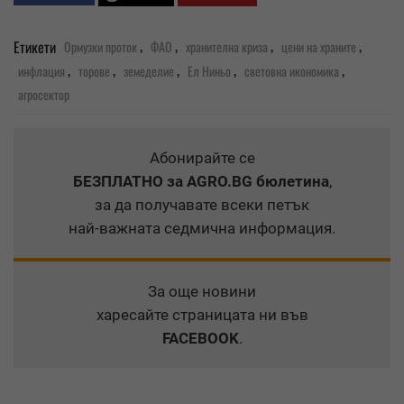
,
,
,
,
Етикети
Ормузки проток
ФАО
хранителна криза
цени на храните
,
,
,
,
,
инфлация
торове
земеделие
Ел Ниньо
световна икономика
агросектор
Абонирайте се
БЕЗПЛАТНО
за AGRO.BG бюлетина
,
за да получавате всеки петък
най-важната седмична информация.
За още новини
харесайте страницата ни във
FACEBOOK
.