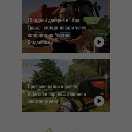
15 години доверие в „Ири
Трейд“, хиляди декари успех –
историята на Мартин
Богдановски
Професионални косачки
Kubota за паркове, общини и
спортни терени