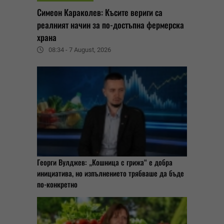
Симеон Караколев: Късите вериги са
реалният начин за по-достъпна фермерска
храна
08:34 - 7 August, 2026
Георги Вулджев: „Кошница с грижа“ е добра
инициатива, но изпълнението трябваше да бъде
по-конкретно