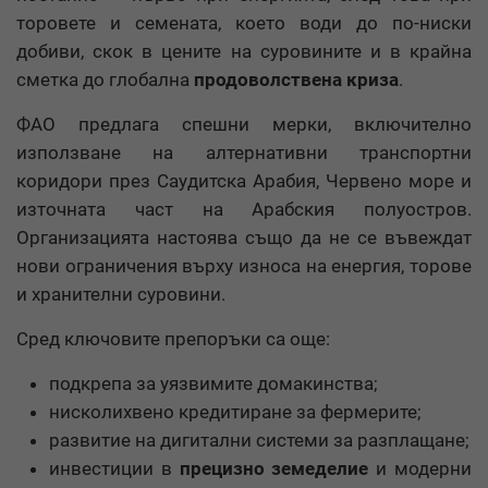
торовете и семената, което води до по-ниски
добиви, скок в цените на суровините и в крайна
сметка до глобална
продоволствена криза
.
ФАО предлага спешни мерки, включително
използване на алтернативни транспортни
коридори през Саудитска Арабия, Червено море и
източната част на Арабския полуостров.
Организацията настоява също да не се въвеждат
нови ограничения върху износа на енергия, торове
и хранителни суровини.
Сред ключовите препоръки са още:
подкрепа за уязвимите домакинства;
нисколихвено кредитиране за фермерите;
развитие на дигитални системи за разплащане;
инвестиции в
прецизно земеделие
и модерни