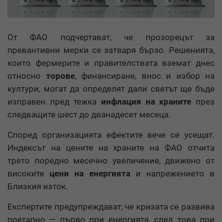
От ФАО подчертават, че прозорецът за
превантивни мерки се затваря бързо. Решенията,
които фермерите и правителствата вземат днес
относно
торове
, финансиране, внос и избор на
култури, могат да определят дали светът ще бъде
изправен пред тежка
инфлация на храните
през
следващите шест до дванадесет месеца.
Според организацията ефектите вече се усещат.
Индексът на цените на храните на ФАО отчита
трето поредно месечно увеличение, движено от
високите
цени на енергията
и напрежението в
Близкия изток.
Експертите предупреждават, че кризата се развива
поетапно — първо при енергията, след това при