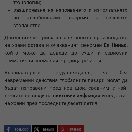
технологии;
разширяване на напояването и използването
на възобновяема енергия в селското
стопанство.
Допълнителен риск за световното производство
на храни остава и очакваният феномен
Ел Ниньо
,
който може да доведе до суши и сериозни
климатични аномалии в редица региони.
Анализаторите предупреждават, че без
навременни действия глобалните пазари могат да
бъдат изправени пред нов шок, сравним с най-
тежките периоди на
световна инфлация
и недостиг
на храни през последните десетилетия.
FaceBook
Threads
Pinterest