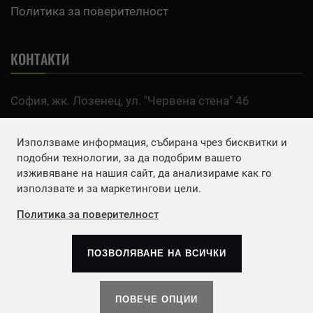
Политика за поверителност
КОНТАКТИ
София, жк. Лозенец, ул. "Червена стена" 46
тел:
0700 200 63
Използваме информация, събирана чрез бисквитки и
Email:
office@agro.bg
подобни технологии, за да подобрим вашето
изживяване на нашия сайт, да анализираме как го
използвате и за маркетингови цели.
FACEBOOK
Политика за поверителност
ПОЗВОЛЯВАНЕ НА ВСИЧКИ
Copyrights © 2026
Агенция Европа ЕООД
. | Всички
права запазени.
ПОВЕЧЕ ОПЦИИ