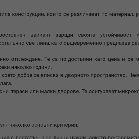
типа конструкции, които се различават по материал, 
остранен вариант заради своята устойчивост 
остатъчно светлина, като същевременно предпазва ра
но отглеждане. Те са по-достъпни като цена и се 
секи няколко години.
 което добре се вписва в дворното пространство. Не
лага.
они, тераси или малки дворове. Те осигуряват микрок
зят няколко основни критерия:
ция е достатъчна за лични нужди, докато по-големит