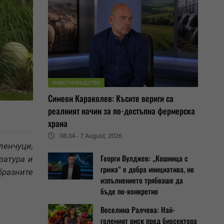
ЖИВОТНОВЪДСТВО
Симеон Караколев: Късите вериги са
реалният начин за по-достъпна фермерска
храна
08:34 - 7 August, 2026
ленчуци,
Георги Вулджев: „Кошница с
ратура и
грижа“ е добра инициатива, но
разните
изпълнението трябваше да
бъде по-конкретно
Веселина Ралчева: Най-
големият риск пред биосектора