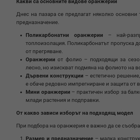
Какви са основните видове оранжерии
Днес на пазара се предлагат няколко основни 
предназначение.
Поликарбонатни оранжерии
– най-разпр
топлоизолация. Поликарбонатът пропуска д
от прегряване.
Оранжерии
от фолио – подходящи за сезон
лесно, но изискват подмяна на фолиото на в
Дървени конструкции
– естетично решение,
е обаче редовно импрегниране и защита от в
Мини оранжерии
– практичен избор за балк
млади растения и подправки.
От какво зависи изборът на подходящ модел
При подбора на оранжерия е важно да се съобра
Размер и предназначение
– малка конструк