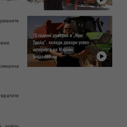
рвените
15 години доверие в „Ири
Трейд“, хиляди декари успех –
овия.
историята на Мартин
Богдановски
симална
твратите
, който