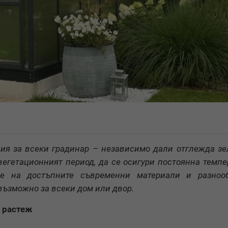
ия за всеки градинар – независимо дали отглежда зе
вегетационният период, да се осигури постоянна темпе
ие на достъпните съвременни материали и разнооб
възможно за всеки дом или двор.
 растеж