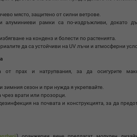
нчево място, защитено от силни ветрове.
 алуминиеви рамки са по-издръжливи, докато дъ
збягване на конденз и болести по растенията.
риалите да са устойчиви на UV лъчи и атмосферни усл
а
а от прах и натрупвания, за да осигурите мак
 зимния сезон и при нужда я укрепвайте.
 чрез врати или прозорци.
езинфекция на почвата и конструкцията, за да предо
nzherii
) оранжерии вече предлагат модулен дизайн