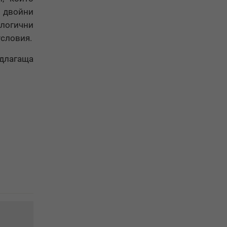
, двойни
ологични
условия.
едлагаща