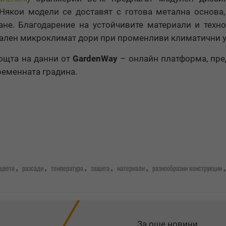
Някои модели се доставят с готова метална основа
не. Благодарение на устойчивите материали и техн
мален микроклимат дори при променливи климатични 
ощта на данни от
GardenWay
– онлайн платформа, пр
ременната градина.
,
,
,
,
,
,
цветя
разсади
температура
защита
материали
разнообразни конструкции
За още новини