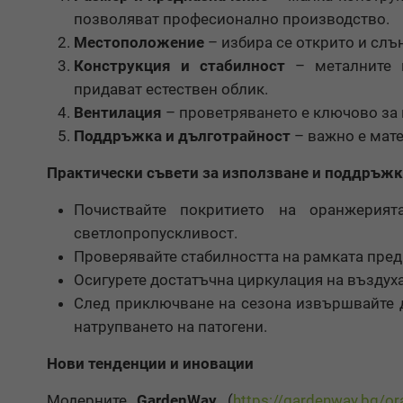
позволяват професионално производство.
Местоположение
– избира се открито и слъ
Конструкция и стабилност
– металните и
придават естествен облик.
Вентилация
– проветряването е ключово за и
Поддръжка и дълготрайност
– важно е мате
Практически съвети за използване и поддръжк
Почиствайте покритието на оранжерият
светлопропускливост.
Проверявайте стабилността на рамката преди
Осигурете достатъчна циркулация на въздуха
След приключване на сезона извършвайте д
натрупването на патогени.
Нови тенденции и иновации
Модерните
GardenWay
(
https://gardenway.bg/ora