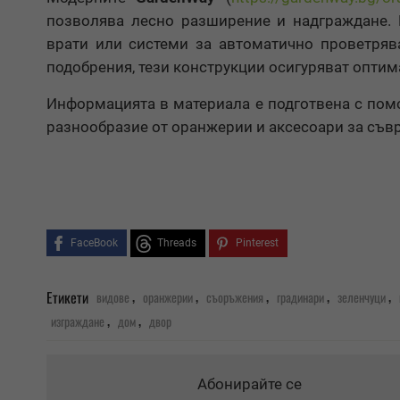
позволява лесно разширение и надграждане. 
врати или системи за автоматично проветрява
подобрения, тези конструкции осигуряват опти
Информацията в материала е подготвена с пом
разнообразие от оранжерии и аксесоари за съв
FaceBook
Threads
Pinterest
,
,
,
,
,
Етикети
видове
оранжерии
съоръжения
градинари
зеленчуци
,
,
изграждане
дом
двор
Абонирайте се