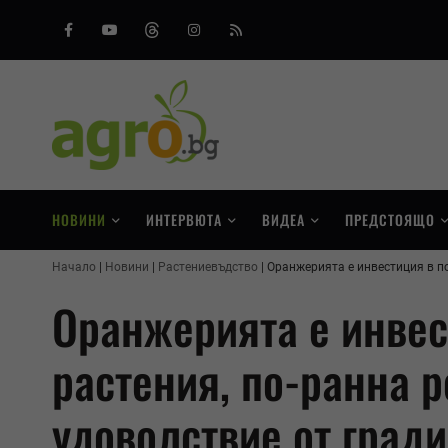
Facebook
Youtube
Threads
Instagram
RSS
НОВИНИ
ИНТЕРВЮТА
ВИДЕА
ПРЕДСТОЯЩО
Начало
Новини
Растениевъдство
Оранжерията е инвестиция в по
Оранжерията е инвес
растения, по-ранна р
удоволствие от град