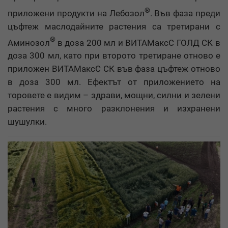
®
приложени продукти на Лебозол
. Във фаза преди
цъфтеж маслодайните растения са третирани с
®
Аминозол
в доза 200 мл и ВИТАМаксС ГОЛД СК в
доза 300 мл, като при второто третиране отново е
приложен ВИТАМаксС СК във фаза цъфтеж отново
в доза 300 мл. Ефектът от приложението на
торовете е видим – здрави, мощни, силни и зелени
растения с много разклонения и изхранени
шушулки.