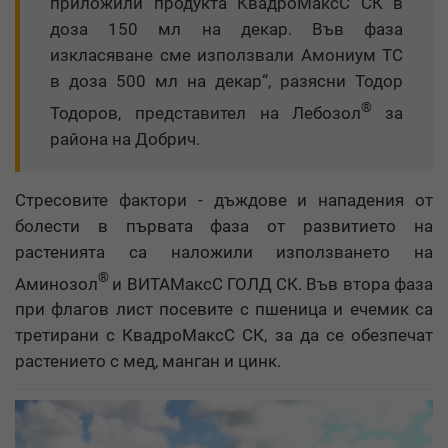
приложили продукта КвадроМаксС СК в
доза 150 мл на декар. Във фаза
изкласяване сме използвали Амониум ТС
в доза 500 мл на декар“, разясни Тодор
®
Тодоров, представител на Лебозол
за
района на Добрич.
Стресовите фактори - дъждове и нападения от
болести в първата фаза от развитието на
растенията са наложили използването на
®
Аминозол
и ВИТАМаксС ГОЛД СК. Във втора фаза
при флагов лист посевите с пшеница и ечемик са
третирани с КвадроМаксС СК, за да се обезпечат
растението с мед, манган и цинк.