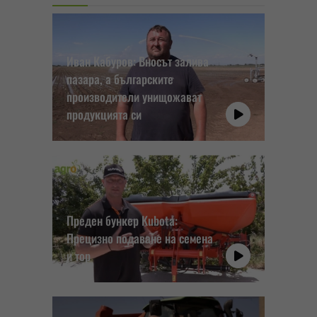
Иван Кабуров: Вносът залива
пазара, а българските
производители унищожават
продукцията си
Преден бункер Kubota:
Прецизно подаване на семена
и тор