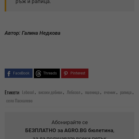
ръж и рапица.
Автор: Галина Недкова
FaceBook
Threads
Pinterest
,
,
,
,
,
,
Етикети
Lebosol
високи добиви
Лебозол
пшеница
ечемик
рапица
село Паскалево
Абонирайте се
БЕЗПЛАТНО
за AGRO.BG бюлетина
,
за да получавате всеки петък