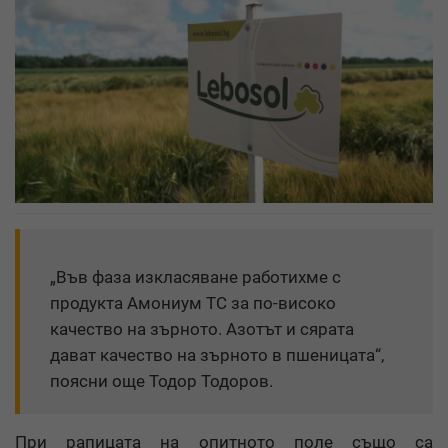
„Във фаза изкласяване работихме с
продукта Амониум ТС за по-високо
качество на зърното. Азотът и сярата
дават качество на зърното в пшеницата“,
поясни още Тодор Тодоров.
При рапицата на опитното поле също са