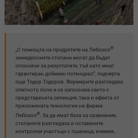
®
„С помощта на продуктите на Лебозол
земеделските стопани могат да бъдат
спокойни за резултатите, тъй като имат
гарантиран добивен потенциал“, подчерта
още Тодор Тодоров. Фермерите разгледаха
опитното поле и се запознаха както с
представената селекция, така и ефекта от
приложената технология на фирма
®
Лебозол
. За да имат база за сравнение,
стопаните разгледаха и оставените
контролни участъци с пшеница, ечемик,