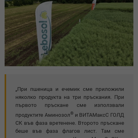
„При пшеница и ечемик сме приложили
няколко продукта на три пръскания. При
първото пръскане сме използвали
®
продуктите Аминозол
и ВИТАМаксС ГОЛД
СК във фаза вретенене. Второто пръскане
беше във фаза флагов лист. Там сме