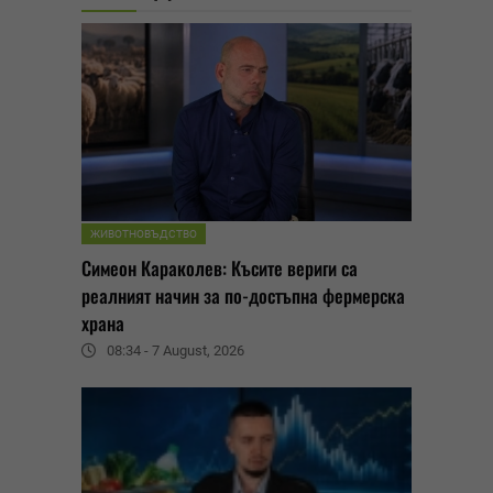
ЖИВОТНОВЪДСТВО
Симеон Караколев: Късите вериги са
реалният начин за по-достъпна фермерска
храна
08:34 - 7 August, 2026