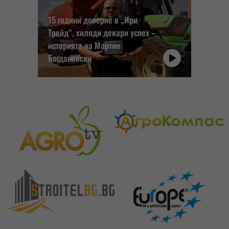
15 години доверие в „Ири
Трейд“, хиляди декари успех –
историята на Мартин
Богдановски