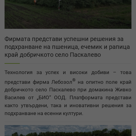
Фирмата представи успешни решения за
подхранване на пшеница, ечемик и рапица
край добричкото село Паскалево
Технология за успех и високи добиви – това
®
представи фирма Лебозол
на опитно поле край
добричкото село Паскалево при домакина Живко
Василев от „БИО“ ООД. Платформата представи
както утвърдени, така и иновативни решения за
подхранване на есенни култури.