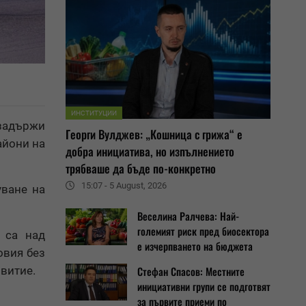
ИНСТИТУЦИИ
 задържи
Георги Вулджев: „Кошница с грижа“ е
айони на
добра инициатива, но изпълнението
трябваше да бъде по-конкретно
15:07 - 5 August, 2026
уване на
Веселина Ралчева: Най-
големият риск пред биосектора
 са над
е изчерпването на бюджета
овия без
витие.
Стефан Спасов: Местните
инициативни групи се подготвят
за първите приеми по