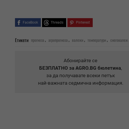
FaceBook
Threads
Pinterest
,
,
,
,
Етикети
прогноза
агропрогноза
валежи
температури
снеговалеж
Абонирайте се
БЕЗПЛАТНО
за AGRO.BG бюлетина
,
за да получавате всеки петък
най-важната седмична информация.