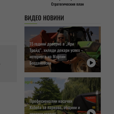
Стратегическия план
ВИДЕО НОВИНИ
15 години доверие в „Ири
Трейд“, хиляди декари успех –
историята на Мартин
Богдановски
в
Професионални косачки
Kubota за паркове, общини и
спортни терени