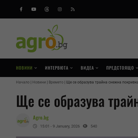
Facebook
Youtube
Threads
Instagram
RSS
НОВИНИ
ИНТЕРВЮТА
ВИДЕА
ПРЕДСТОЯЩО
Начало
Новини
Времето
Ще се образува трайна снежна покривк
Ще се образува трай
Agro.bg
15:01 - 9 January, 2026
540