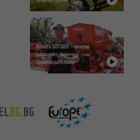
Kubota SD1501F – повече
капацитет, повече
производителност