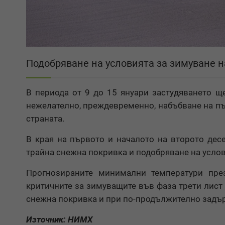
Подобряване на условията за зимуване н
В периода от 9 до 15 януари застудяването щ
нежелателно, преждевременно, набъбване на п
страната.
В края на първото и началото на второто десе
трайна снежна покривка и подобряване на услов
Прогнозираните минимални температури през
критичните за зимуващите във фаза трети лист 
снежна покривка и при по-продължително задърж
Източник: НИМХ