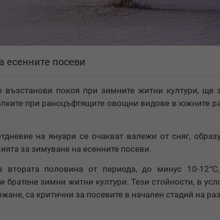
а есенните посеви
е възстанови покоя при зимните житни култури, ще
ъпките при раноцъфтящите овощни видове в южните р
тдневие на януари се очакват валежи от сняг, образ
ията за зимуване на есенните посеви.
 втората половина от периода, до минус 10-12°С,
и братене зимни житни култури. Тези стойности, в усл
ане, са критични за посевите в начален стадий на раз