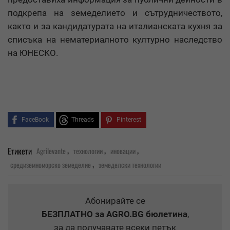
подкрепа на земеделието и сътрудничеството,
както и за кандидатурата на италианската кухня за
списъка на нематериалното културно наследство
на ЮНЕСКО.
FaceBook
Threads
Pinterest
,
,
,
Етикети
Agrilevante
технологии
иновации
,
средиземноморско земеделие
земеделски технологии
Абонирайте се
БЕЗПЛАТНО
за AGRO.BG бюлетина
,
за да получавате всеки петък