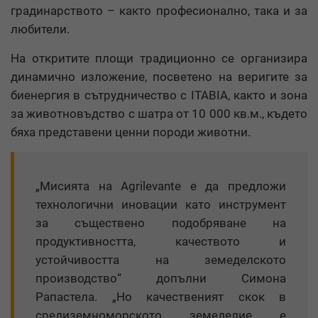
градинарството – както професионално, така и за
любители.
На откритите площи традиционно се организира
динамично изложение, посветено на веригите за
биенергия в сътрудничество с ITABIA, както и зона
за животновъдство с шатра от 10 000 кв.м., където
бяха представени ценни породи животни.
„Мисията на Agrilevante е да предложи
технологични иновации като инструмент
за съществено подобряване на
продуктивността, качеството и
устойчивостта на земеделското
производство“ допълни Симона
Рапастела. „Но качественият скок в
средиземноморското земеделие е