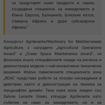
се представят нови продукти и серии,
създадени специално за земеделието в
Южна Европа, Балканите, Близкия изток,
Северна Африка и дори субсахарска
Африка.“
Конкурсът Agrilevante/Machinery for Mediterranean
Agriculture, с наградите „Agricultural Operations
Award“ и „Green Space Maintenance Award“, се
фокусира върху специфичните нужди на региона и
демонстрира модели с най-иновативни технически
решения. Извън павилионите специалната зона
„REAL“ представи роботи за лозови насаждения в
действие, както и демонстрации на техника за
ландшафтен дизайн. Тази нова зона, заедно със
Salone Levante Green, утвърди Agrilevante като
събитие не само за земеделието, но и за