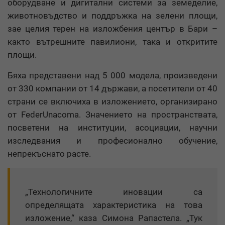
оборудване и дигитални системи за земеделие,
животновъдство и поддръжка на зелени площи,
зае целия терен на изложбения център в Бари –
както вътрешните павилиони, така и откритите
площи.
Бяха представени над 5 000 модела, произведени
от 330 компании от 14 държави, а посетители от 40
страни се включиха в изложението, организирано
от FederUnacoma. Значението на пространствата,
посветени на институции, асоциации, научни
изследвания и професионално обучение,
непрекъснато расте.
„Технологичните иновации са
определящата характеристика на това
изложение,“ каза Симона Рапастела. „Тук