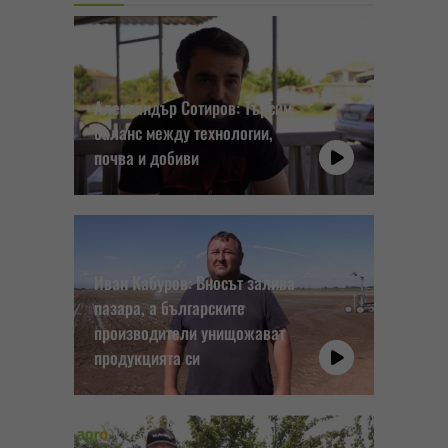
Александър Сотиров: Търсим
баланс между технологии,
почва и добиви
Иван Кабуров: Вносът залива
пазара, а българските
производители унищожават
продукцията си