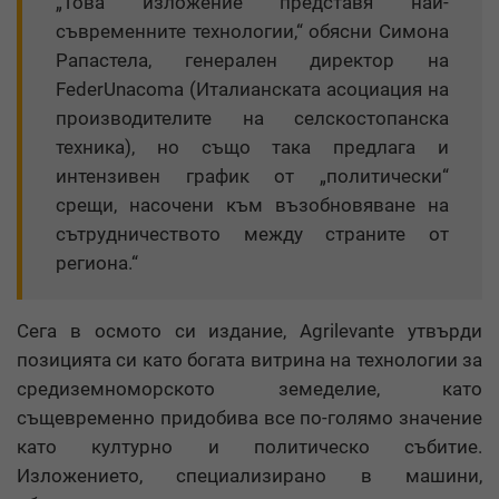
„Това изложение представя най-
съвременните технологии,“ обясни Симона
Рапастела, генерален директор на
FederUnacoma (Италианската асоциация на
производителите на селскостопанска
техника), но също така предлага и
интензивен график от „политически“
срещи, насочени към възобновяване на
сътрудничеството между страните от
региона.“
Сега в осмото си издание, Agrilevante утвърди
позицията си като богата витрина на технологии за
средиземноморското земеделие, като
същевременно придобива все по-голямо значение
като културно и политическо събитие.
Изложението, специализирано в машини,