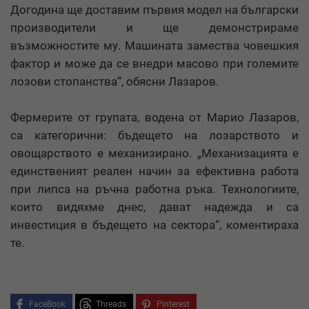
Догодина ще доставим първия модел на български
производители и ще демонстрираме
възможностите му. Машината замества човешкия
фактор и може да се внедри масово при големите
лозови стопанства“, обясни Лазаров.
Фермерите от групата, водена от Марио Лазаров,
са категорични: бъдещето на лозарството и
овощарството е механизирано. „Механизацията е
единственият реален начин за ефективна работа
при липса на ръчна работна ръка. Технологиите,
които видяхме днес, дават надежда и са
инвестиция в бъдещето на сектора“, коментираха
те.
FaceBook
Threads
Pinterest