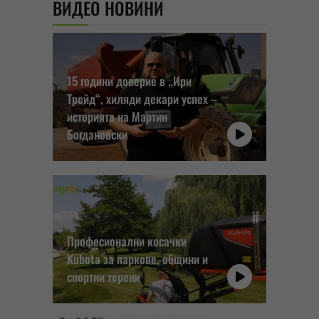
ВИДЕО НОВИНИ
15 години доверие в „Ири
Трейд“, хиляди декари успех –
историята на Мартин
Богдановски
Професионални косачки
Kubota за паркове, общини и
спортни терени