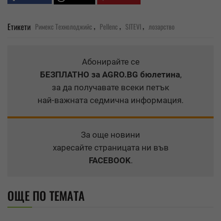
,
,
,
Етикети
Римекс Технолоджийс
Pellenc
SITEVI
лозарство
Абонирайте се
БЕЗПЛАТНО
за AGRO.BG бюлетина
,
за да получавате всеки петък
най-важната седмична информация.
За още новини
харесайте страницата ни във
FACEBOOK
.
ОЩЕ ПО ТЕМАТА