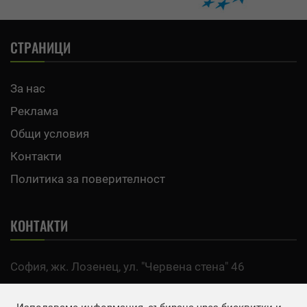
СТРАНИЦИ
За нас
Реклама
Общи условия
Контакти
Политика за поверителност
КОНТАКТИ
София, жк. Лозенец, ул. "Червена стена" 46
тел:
0700 200 63