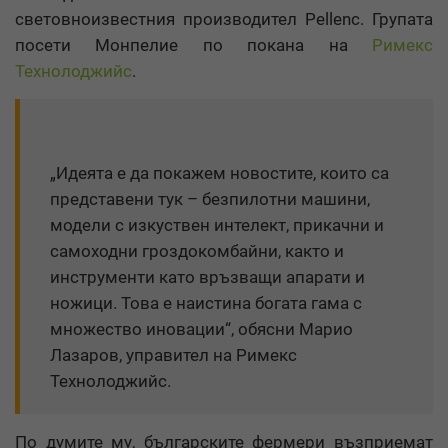
световноизвестния производител Pellenc. Групата
посети Монпелие по покана на
Римекс
Технолоджийс
.
„Идеята е да покажем новостите, които са
представени тук – безпилотни машини,
модели с изкуствен интелект, прикачни и
самоходни гроздокомбайни, както и
инструменти като връзващи апарати и
ножици. Това е наистина богата гама с
множество иновации“, обясни Марио
Лазаров, управител на Римекс
Технолоджийс.
По думите му, българските фермери възприемат