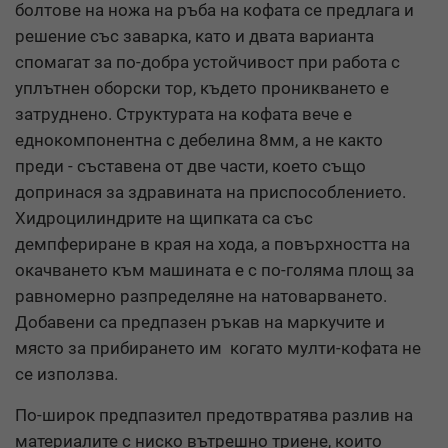
болтове на ножа на ръба на кофата се предлага и
решение със заварка, като и двата варианта
спомагат за
по-добра устойчивост при работа с
уплътнен оборски тор, където проникването е
затруднено. Структурата на кофата вече е
еднокомпонентна с дебелина 8мм, а не както
преди - съставена от две части, което също
допринася за здравината на приспособлението.
Хидроцилиндрите на щипката са със
демпфериране в края на хода, а повърхността на
окачването към машината е с по-голяма площ за
равномерно разпределяне на натоварването.
Добавени са предпазен ръкав на маркучите и
място за прибирането им
когато мулти-кофата не
се използва.
По-широк предпазител предотвратява разлив на
материалите с ниско вътрешно триене, които