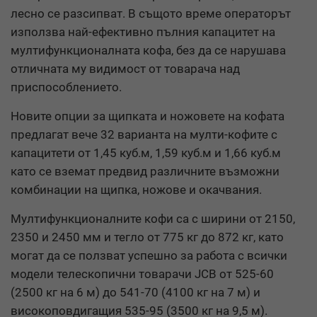
лесно се разсипват. В същото време операторът
използва най-ефективно пълния капацитет на
мултифункционалната кофа, без да се нарушава
отличната му видимост от товарача над
приспособлението.
Новите опции за щипката и ножовете на кофата
предлагат вече 32 варианта на мулти-кофите с
капацитети от 1,45 куб.м,
1,59
куб.м
и 1,66 куб.м
като се вземат предвид различните възможни
комбинации на щипка, ножове и окачвания.
Мултифункционалните кофи са с ширини от 2150,
2350 и 2450 мм и тегло от 775 кг до 872 кг, като
могат да се ползват успешно за работа с всички
модели телескопични товарачи
JCB
от 525-60
(2500
кг на 6 м
)
до 541-70
(4100
кг на 7 м
)
и
високоповдигащия 535-95
(3500
кг на 9,5 м
).