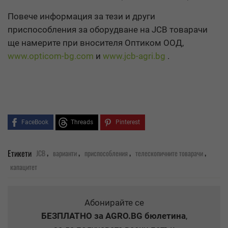
Повече информация за тези и други
приспособления за оборудване на
JCB
товарачи
ще намерите при вносителя Оптиком ООД,
www.opticom-bg.com
и
www.jcb-agri.bg
.
FaceBook
Threads
Pinterest
,
,
,
,
Етикети
JCB
варианти
приспособления
телескопичните товарачи
капацитет
Абонирайте се
БЕЗПЛАТНО
за AGRO.BG бюлетина
,