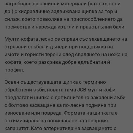
загребване на насипни материали
(
като зърно и
др.
)
с хидравлично задвижвана щипка за тор и
силаж, което позволява на приспособлението да
премества и нарежда кръгли и правоъгълни бали.
Мулти-кофата лесно се справя със захващането на
отрязани стъбла и дънери при поддръжка на
имоти и гористи терени след свалянето на ножа на
кофата, което разкрива добре вдлъбнатия й
профил.
Освен съществуващата щипка с термично
обработени зъби, новата гама
JCB
мулти кофи
предлагат и щипка с допълнително закалени зъби
с болтово захващане за по-лесна подмяна при
износване или повреда. Формата на щипката е
оптимизирана за повишаване на товарния
капацитет. Като алтернатива на захващането с