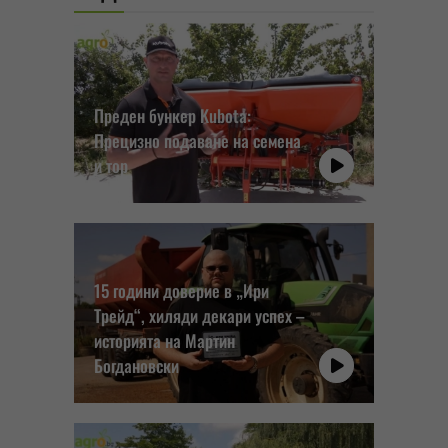
Преден бункер Kubota:
Прецизно подаване на семена
и тор
15 години доверие в „Ири
Трейд“, хиляди декари успех –
историята на Мартин
Богдановски