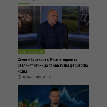
ЖИВОТНОВЪДСТВО
Симеон Караколев: Късите вериги са
реалният начин за по-достъпна фермерска
храна
08:34 - 7 August, 2026