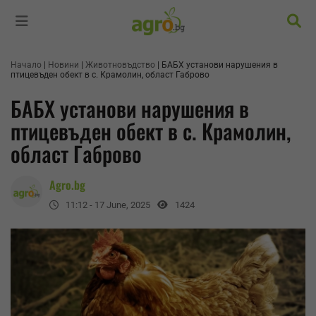
Търс
Начало
Новини
Животновъдство
БАБХ установи нарушения в
птицевъден обект в с. Крамолин, област Габрово
БАБХ установи нарушения в
птицевъден обект в с. Крамолин,
област Габрово
Agro.bg
11:12 - 17 June, 2025
1424