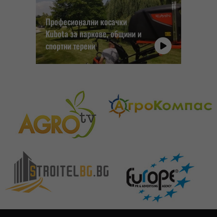
Професионални косачки
Kubota за паркове, общини и
спортни терени