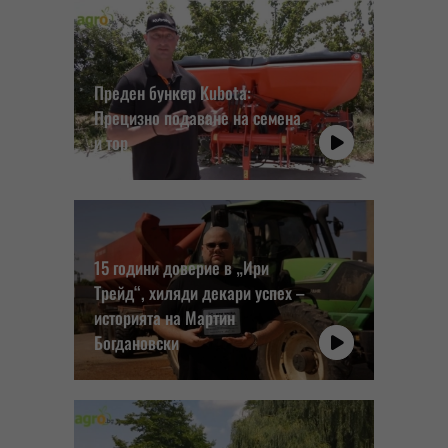
Преден бункер Kubota:
Прецизно подаване на семена
и тор
15 години доверие в „Ири
Трейд“, хиляди декари успех –
историята на Мартин
Богдановски