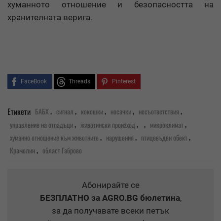
хуманното отношение и безопасността на
хранителната верига.
FaceBook
Threads
Pinterest
,
,
,
,
,
Етикети
БАБХ
сигнал
кокошки
носачки
несъответствия
,
,
,
,
управление на отпадъци
животински произход
микроклимат
,
,
,
хуманно отношение към животните
нарушения
птицевъден обект
,
Крамолин
област Габрово
Абонирайте се
БЕЗПЛАТНО
за AGRO.BG бюлетина
,
за да получавате всеки петък