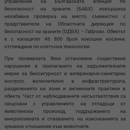
управление на Българската агенция по
безопасност на храните (БАБХ) извършиха
незабавна проверка на място, съвместно с
представители на Областната дирекция по
безопасност на храните (ОДБХ) – Габрово. Обектът
е с капацитет 46 800 броя кокошки носачки,
отглеждани по клетъчна технология.
При проверката бяха установени съществени
нарушения в прилагането на задължителните
мерки за биосигурност и ветеринарно-санитарен
контрол, включително в инфраструктурата,
разделението на зони и хигиенните практики в
обекта. Част от наблюдаваните несъответствия са
свързани с управлението на отпадъци от
животински произход, поддържането на
микроклимата и спазването на изискванията за
хуманно отношение към животните.