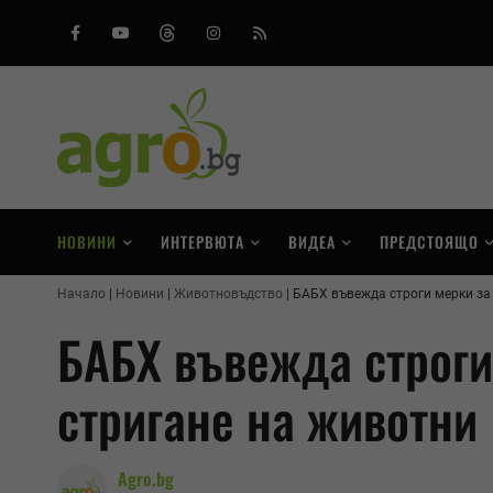
Facebook
Youtube
Threads
Instagram
RSS
НОВИНИ
ИНТЕРВЮТА
ВИДЕА
ПРЕДСТОЯЩО
Начало
Новини
Животновъдство
БАБХ въвежда строги мерки за
БАБХ въвежда строги
стригане на животни
Agro.bg