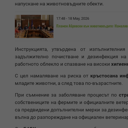
напускане на животновъдните обекти.
17:48 - 18 May, 2026
Пламен Абровски към животновъдите: Намаляв
Инструкцията, утвърдена от изпълнителни
задължително почистване и дезинфекция на 
работното облекло и спазване на високи
хигиен
С цел намаляване на риска от
кръстосана ин
младите животни, а след това по-възрастните.
При съмнение за заболяване процесът по
стр
собствениците на фермите и официалните вете
са предвидени допълнителни мерки за дезинфе
вълна до разпореждане на официален ветеринар