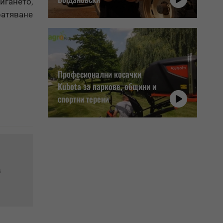
гането,
атяване
Професионални косачки
Kubota за паркове, общини и
спортни терени
в