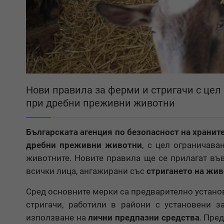
Нови правила за ферми и стригачи с цел
при дребни преживни животни
Българската агенция по безопасност на хранит
дребни преживни животни
, с цел ограничава
животните. Новите правила ще се прилагат във
всички лица, ангажирани със
стригането на жи
Сред основните мерки са предварително устано
стригачи, работили в райони с установени з
използване на
лични предпазни средства
. Пре