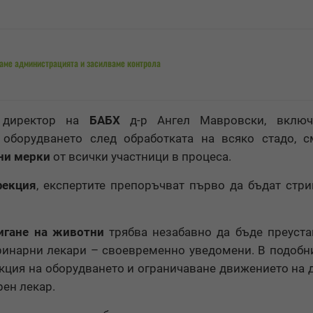
аме администрацията и засилваме контрола
я директор на
БАБХ
д-р Ангел Мавровски, вклю
оборудването след обработката на всяко стадо, с
ни мерки
от всички участници в процеса.
фекция
, експертите препоръчват първо да бъдат стри
игане на животни
трябва незабавно да бъде преуста
ринарни лекари – своевременно уведомени. В подобн
кция на оборудването и ограничаване движението на 
ен лекар.