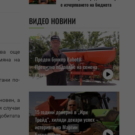
е изчерпването на бюджета
ВИДЕО НОВИНИ
чва още
Преден бункер Kubota:
мяна на
Прецизно подаване на семена
и тор
гани по-
новен, а
и случаи
15 години доверие в „Ири
добитата
Трейд“, хиляди декари успех –
историята на Мартин
Богдановски