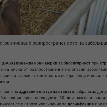
 ограничаване разпространението на заболява
е (БАБХ)
въвежда нови
мерки за биосигурност
при
стр
не на риска от разпространение на опасни заболява
 всички ферми, в които се отглеждат овце и кози, ка
вотни
.
вяване на
здравния статус на стадата
, забрана за доп
аболявания през последните 30 дни, както и задъ
движдат се и строги изисквания за
дезинфекция
при в