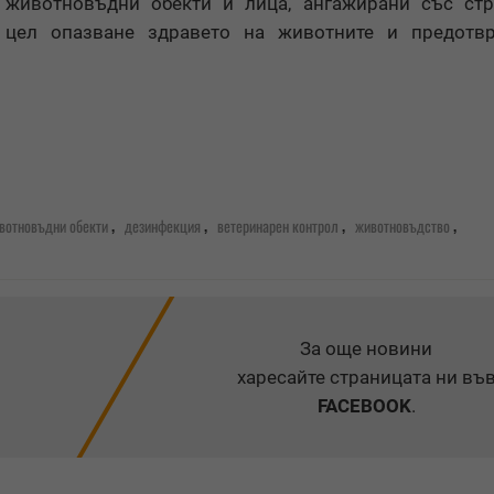
животновъдни обекти и лица, ангажирани със стри
 цел опазване здравето на животните и предотвр
,
,
,
,
вотновъдни обекти
дезинфекция
ветеринарен контрол
животновъдство
За още новини
харесайте страницата ни въ
FACEBOOK
.