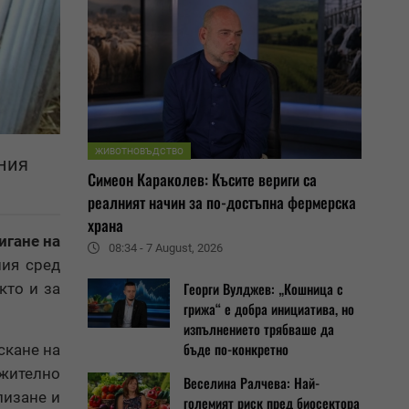
ЖИВОТНОВЪДСТВО
ния
Симеон Караколев: Късите вериги са
реалният начин за по-достъпна фермерска
храна
игане на
08:34 - 7 August, 2026
ния сред
Георги Вулджев: „Кошница с
кто и за
грижа“ е добра инициатива, но
изпълнението трябваше да
бъде по-конкретно
ускане на
лжително
Веселина Ралчева: Най-
лизане и
големият риск пред биосектора