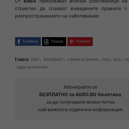
От
БАБХ
призовават всички собственици на 
стриктно да спазват въведените правила с
разпространението на заболявания.
FaceBook
Threads
Pinterest
,
,
,
,
,
Етикети
БАБХ
биосигурност
стригане на животни
овце
кози
жи
здраве на животните
Абонирайте се
БЕЗПЛАТНО
за AGRO.BG бюлетина
,
за да получавате всеки петък
най-важната седмична информация.