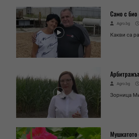
Само с био 
Agro.bg
Какви са р
Арбитражът
Agro.bg
Зорница Ми
Мушкатото 