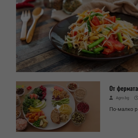
От фермата
Agro.bg
По-малко р