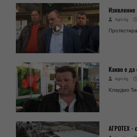
Изявление 
Agro.bg
Протестира
Какво е да
Agro.bg
Клаудио Ти
АГРОТЕХ - 