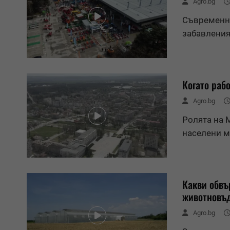
Agro.bg
Съвременни
забавления
Когато раб
Agro.bg
Ролята на 
населени м
Какви обвъ
животновъд
Agro.bg