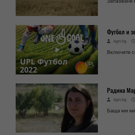
Запазване 
Футбол и з
Agro.bg
Включете с
Радина Мар
Agro.bg
Баща ми ме