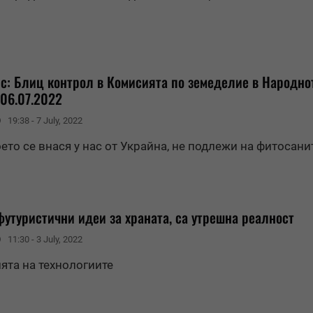
с: Блиц контрол в Комисията по земеделие в Народно
 06.07.2022
19:38 - 7 July, 2022
оето се внася у нас от Украйна, не подлежи на фитосан
утуристични идеи за храната, са утрешна реалност
11:30 - 3 July, 2022
лята на технологиите