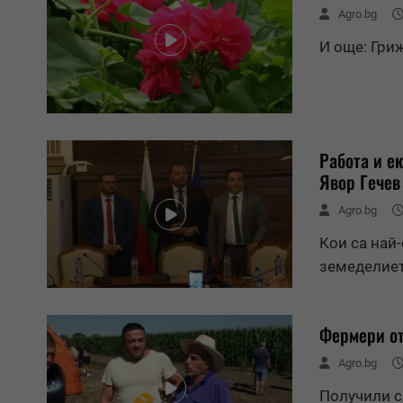
Agro.bg
И още: Гри
Работа и е
Явор Гечев
Agro.bg
Кои са най
земеделие
Фермери от
Agro.bg
Получили с