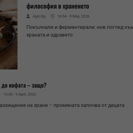
философия в храненето
Agro.bg
16:54 - 9 May, 2026
Покълнали и ферментирали: нов поглед къ
храната и здравето
 до кофата – защо?
10:45 - 9 April, 2023
азхищение на храни – промяната започва от децата