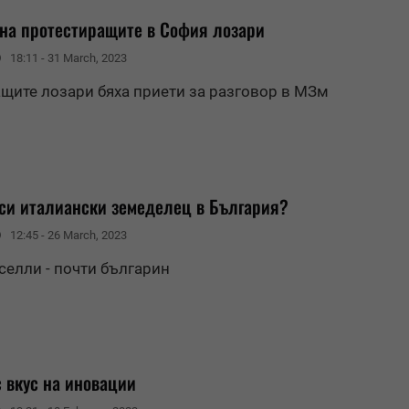
на протестиращите в София лозари
18:11 - 31 March, 2023
щите лозари бяха приети за разговор в МЗм
 си италиански земеделец в България?
12:45 - 26 March, 2023
селли - почти българин
с вкус на иновации