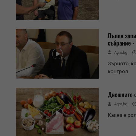
Пълен запи
събрание -
Agro.bg
Зърното, к
контрол
Днешните ф
Agro.bg
Каква е ро