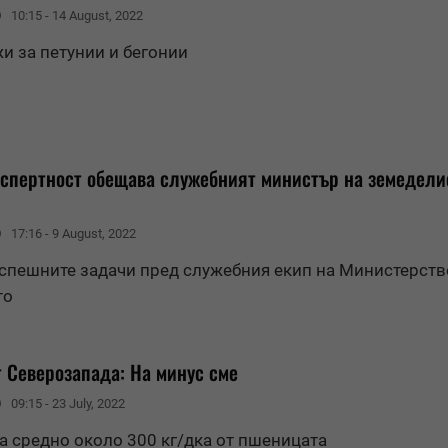
10:15 - 14 August, 2022
жи за петунии и бегонии
кспертност обещава служебният министър на земедели
17:16 - 9 August, 2022
-спешните задачи пред служебния екип на Министерств
то
 Северозапада: На минус сме
09:15 - 23 July, 2022
а средно около 300 кг/дка от пшеницата