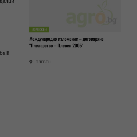
еделци
ИЗЛОЖБИ
Международно изложение – договаряне
"Пчеларство – Плевен 2005"
all!
ПЛЕВЕН