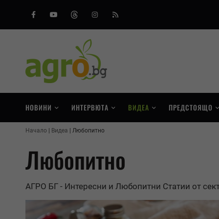
Facebook
Youtube
Threads
Instagram
RSS
НОВИНИ
ИНТЕРВЮТА
ВИДЕА
ПРЕДСТОЯЩО
Начало
Видеа
Любопитно
Любопитно
АГРО БГ - Интересни и Любопитни Статии от сек