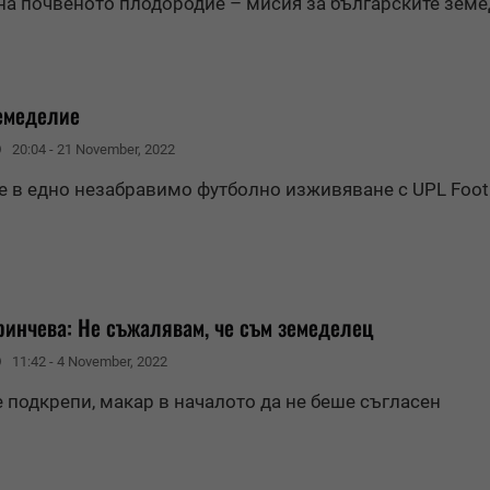
на почвеното плодородие – мисия за българските зем
емеделие
20:04 - 21 November, 2022
е в едно незабравимо футболно изживяване с UPL Footb
инчева: Не съжалявам, че съм земеделец
11:42 - 4 November, 2022
 подкрепи, макар в началото да не беше съгласен