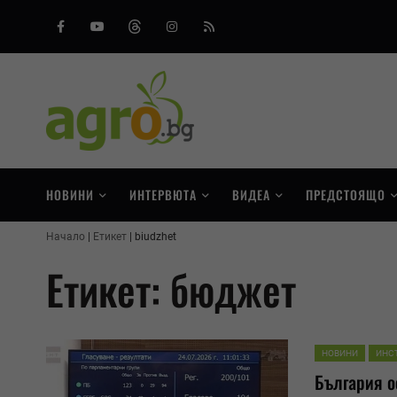
Facebook
Youtube
Threads
Instagram
RSS
НОВИНИ
ИНТЕРВЮТА
ВИДЕА
ПРЕДСТОЯЩО
Начало
Етикет
biudzhet
Етикет: бюджет
НОВИНИ
ИНС
България о