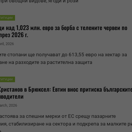
при овощни видове, ягоди и рози
ТИТУЦИИ
и над 1,023 млн. евро за борба с телените червеи по
през 2026 г.
ril, 2026
те стопани ще получават до 613,55 евро на хектар за
не на разходите за растителна защита
ТИТУЦИИ
ристанов в Брюксел: Евтин внос притиска българскит
зводители
arch, 2026
астоява за спешни мерки от ЕС срещу пазарните
ия, стабилизиране на сектора и подкрепа за малките р
е