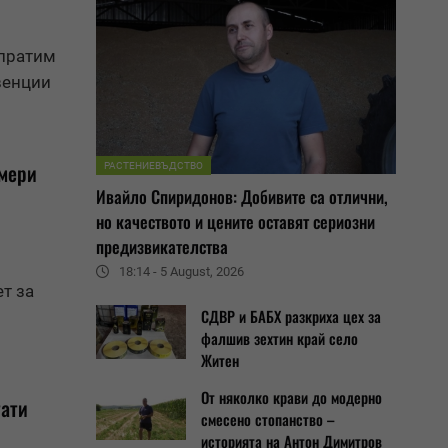
зпратим
венции
рмери
РАСТЕНИЕВЪДСТВО
Ивайло Спиридонов: Добивите са отлични,
но качеството и цените оставят сериозни
предизвикателства
18:14 - 5 August, 2026
ет
за
СДВР и БАБХ разкриха цех за
фалшив зехтин край село
Житен
От няколко крави до модерно
тати
смесено стопанство –
историята на Антон Димитров