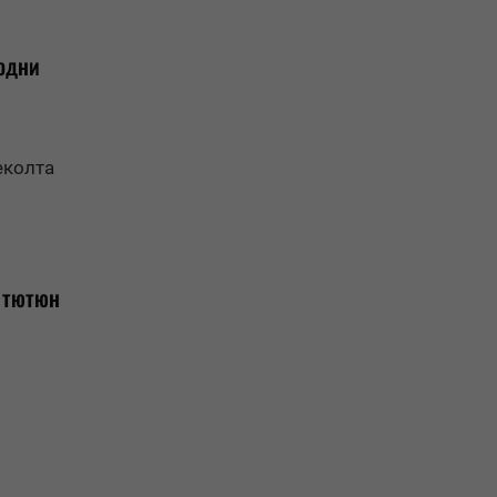
одни
еколта
 тютюн