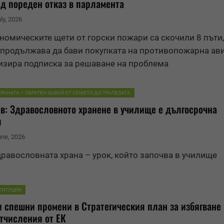
д пореден отказ в парламента
uly, 2026
номическите щети от горски пожари са скочили 8 пъти,
продължава да бави покупката на противопожарна ави
зира подписка за решаване на проблема
ХРАНАТА – ОБРАТЕН ЗАВОЙ ОТ СЕМЕТО ДО ТРАПЕЗАТА
в: Здравословното хранене в училище е дългосрочна
я
une, 2026
дравословната храна – урок, който започва в училище
ТИТУЦИИ
 спешни промени в Стратегическия план за избягване
тчисления от ЕК