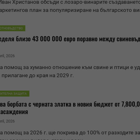
ван Христанов обсъди с лозаро-винарите създаването
аркетингов план за популяризиране на българското в
ОТНОВЪДСТВО
деля близо 43 000 000 евро поравно между свиневъд
ril, 2026
 помощ за хуманно отношение към свине и птици е у
 прилагане до края на 2029 г.
ТИТЕЛНА ЗАЩИТА
а борбата с черната златка в новия
бюджет
от 7,800,
насаждения
ril, 2026
 помощ за 2026 г. ще покрива до 100% от разходите з