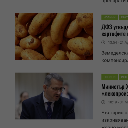
препарати 
НОВИНИ
ИНС
ДФЗ утвърд
картофите 
13:54 - 21 Ap
Земеделски
компенсира
НОВИНИ
ИНС
Министър Х
млекопрои
10:19 - 31 M
България н
изкривяван
Черно мор