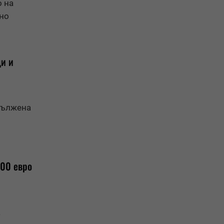
 на
ино
и и
дължена
000 евро
а