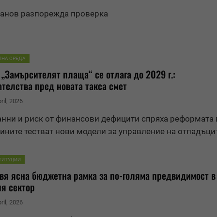
анов разпорежда проверка
ЛНА СРЕДА
„Замърсителят плаща“ се отлага до 2029 г.:
телства пред новата такса смет
ril, 2026
анни и риск от финансови дефицити спряха реформата 
ините тестват нови модели за управление на отпадъци
ТИТУЦИИ
твя ясна
бюджет
на рамка за по-голяма предвидимост в
я сектор
ril, 2026