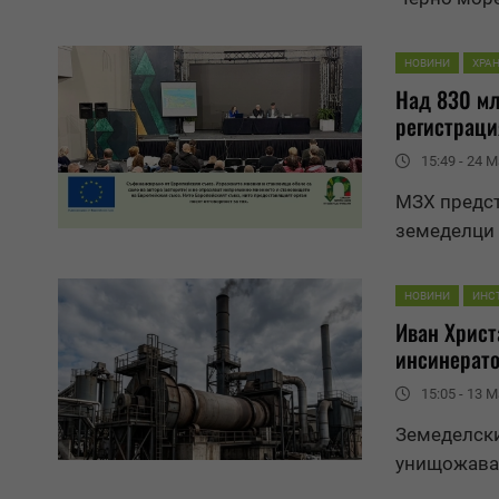
НОВИНИ
ХРАН
Над 830 мл
регистраци
15:49 - 24 M
МЗХ предст
земеделци 
НОВИНИ
ИНС
Иван Христ
инсинерат
15:05 - 13 M
Земеделски
унищожаван