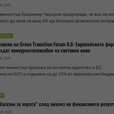
ne, 2026
министър Красимир Чакъров предупреди, че ако не и
ето до края на юни, ЕК ще блокира произволни интер
ТИТУЦИИ
овски на Green Transition Forum 6.0: Европейските фе
бъдат конкурентоспособни на световно ниво
ne, 2026
ят министър призова за по-силно единство в ЕС,
не на ОСП и отделяне на до 25% от европейския
бюдж
РИ
Магазин за хората“ след анализ на финансовите резул
ril, 2026