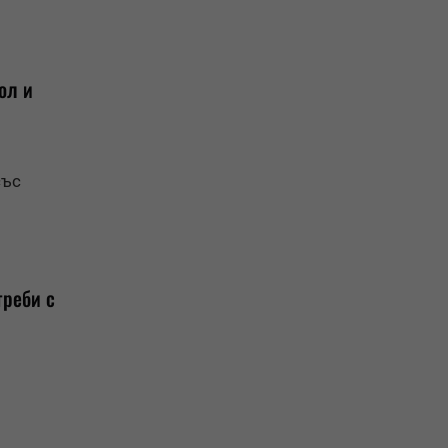
ол и
със
треби с