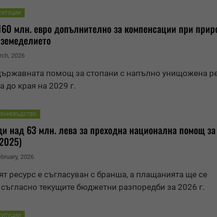
ТИТУЦИИ
160 млн. евро допълнително за компенсации при прир
 земеделието
rch, 2026
държавната помощ за стопани с напълно унищожена р
 до края на 2029 г.
ТЕНИЕВЪДСТВО
и над 63 млн. лева за преходна национална помощ за
2025)
ebruary, 2026
т ресурс е съгласуван с бранша, а плащанията ще се
съгласно текущите
бюджет
ни разпоредби за 2026 г.
ТИТУЦИИ