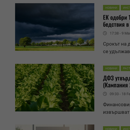
НОВИНИ
ИНС
ЕК одобри 
бедствия в
17:38 - 9 Ma
Срокът на 
се удължава
НОВИНИ
РАС
ДФЗ утвърд
(Кампания 
09:33 - 18 F
Финансовия
извършват 
НОВИНИ
ИНС