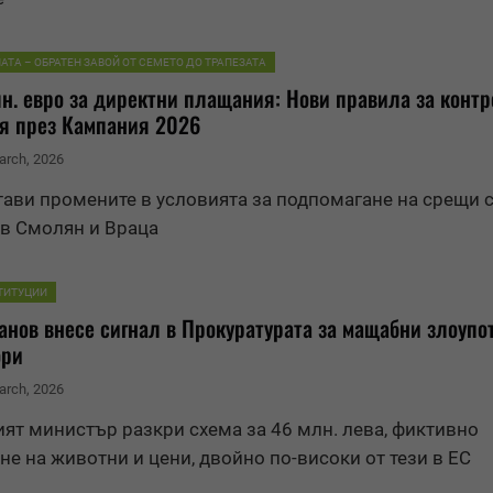
АТА – ОБРАТЕН ЗАВОЙ ОТ СЕМЕТО ДО ТРАПЕЗАТА
н. евро за директни плащания: Нови правила за контр
я през Кампания 2026
arch, 2026
ави промените в условията за подпомагане на срещи 
в Смолян и Враца
ТИТУЦИИ
анов внесе сигнал в Прокуратурата за мащабни злоупо
ори
arch, 2026
ят министър разкри схема за 46 млн. лева, фиктивно
е на животни и цени, двойно по-високи от тези в ЕС