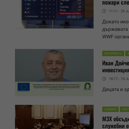
пожари сле
11:11 - 29 J
Докато ико
държавата 
WWF органи
ИНТЕРВЮТА
Иван Дойче
инвестици
18:17 - 19 J
Децата и з
НОВИНИ
ИНС
МЗХ обсъди
служебни о