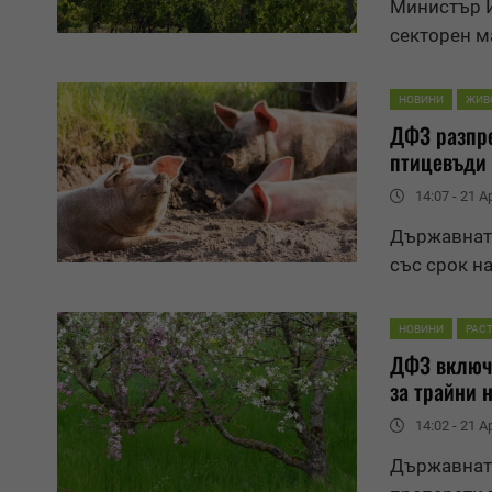
Министър И
секторен м
НОВИНИ
ЖИВ
ДФЗ разпре
птицевъди
14:07 - 21 Ap
Държавната
със срок на
НОВИНИ
РАС
ДФЗ включв
за трайни 
14:02 - 21 Ap
Държавната