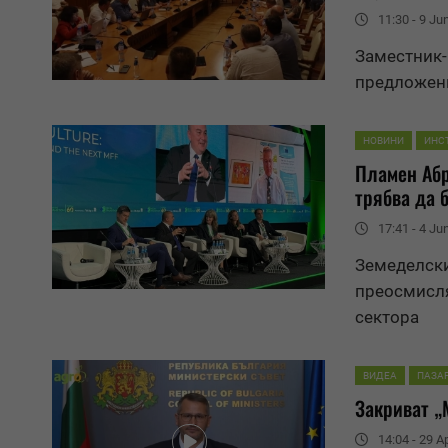
11:30 - 9 Ju
Заместник-
предложени
НОВИНИ
ИНС
Пламен Абр
трябва да 
17:41 - 4 Ju
Земеделски
преосмисля
сектора
ВИДЕА
ПАЗА
Закриват „
14:04 - 29 Ap