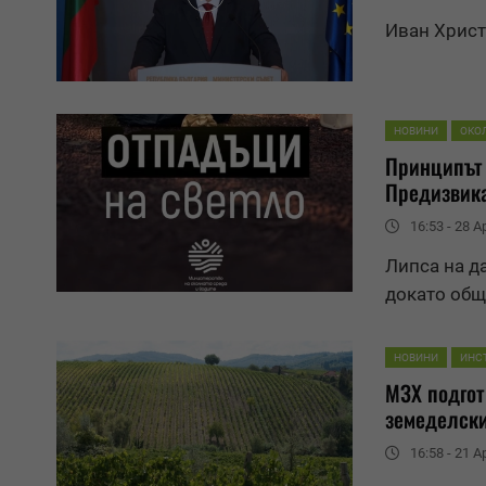
Иван Христ
НОВИНИ
ОКО
Принципът 
Предизвика
16:53 - 28 Ap
Липса на д
докато общ
НОВИНИ
ИНС
МЗХ подго
земеделски
16:58 - 21 Ap