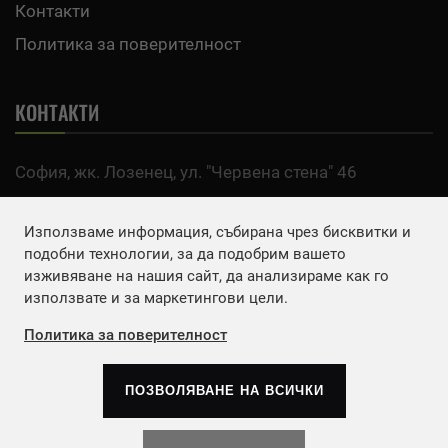
Контакти
Политика за поверителност
КОНТАКТИ
София, жк. Лозенец, ул. "Червена стена" 46
тел:
0700 200 63
Използваме информация, събирана чрез бисквитки и
Email:
office@agro.bg
подобни технологии, за да подобрим вашето
изживяване на нашия сайт, да анализираме как го
използвате и за маркетингови цели.
FACEBOOK
Политика за поверителност
ПОЗВОЛЯВАНЕ НА ВСИЧКИ
Copyrights © 2026
Агенция Европа ЕООД
. | Всички