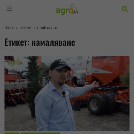
Търс
Начало
Етикет
namalyavane
Етикет: намаляване