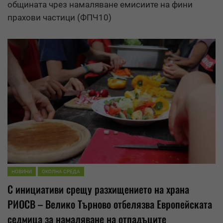
общината чрез
намаляване
емисиите на фини
прахови частици (ФПЧ10)
НОВИНИ
ОКОЛНА СРЕДА
С инициативи срещу разхищението на храна
РИОСВ – Велико Търново отбелязва Европейската
седмица за
намаляване
на отпадъците