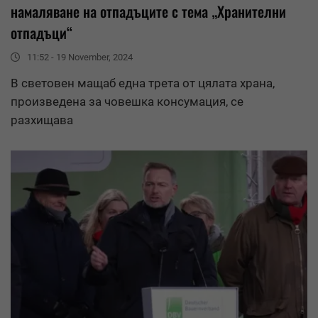
намаляване
на отпадъците с тема „Хранителни
отпадъци“
11:52 - 19 November, 2024
В световен мащаб една трета от цялата храна,
произведена за човешка консумация, се
разхищава