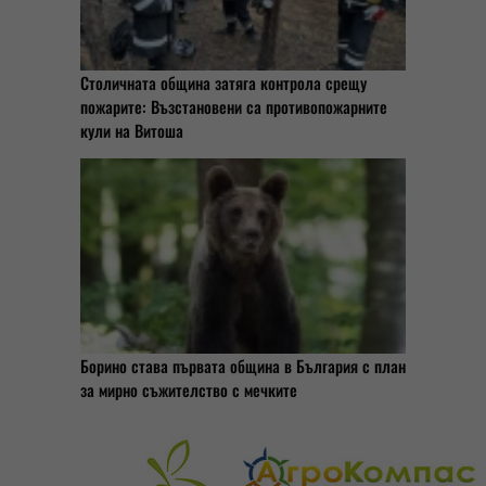
Столичната община затяга контрола срещу
пожарите: Възстановени са противопожарните
кули на Витоша
Борино става първата община в България с план
за мирно съжителство с мечките