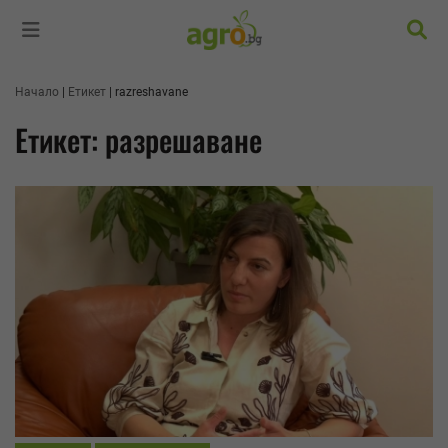
Търс
Начало
Етикет
razreshavane
Етикет: разрешаване