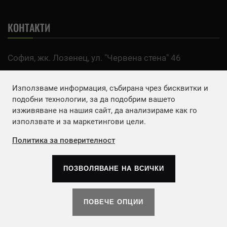
КОНТАКТИ
София, жк. Лозенец, ул. "Червена стена" 46
тел:
0700 200 63
Използваме информация, събирана чрез бисквитки и
Email:
office@agro.bg
подобни технологии, за да подобрим вашето
изживяване на нашия сайт, да анализираме как го
използвате и за маркетингови цели.
FACEBOOK
Политика за поверителност
ПОЗВОЛЯВАНЕ НА ВСИЧКИ
Copyrights © 2026
Агенция Европа ЕООД
. | Всички
права запазени.
ПОВЕЧЕ ОПЦИИ