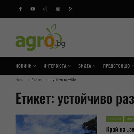
Facebook
Youtube
Threads
Instagram
RSS
НОВИНИ
ИНТЕРВЮТА
ВИДЕА
ПРЕДСТОЯЩО
Начало
Етикет
ustoychivo-razvitie
Етикет: устойчиво ра
НОВИНИ
ИНС
Край на „з