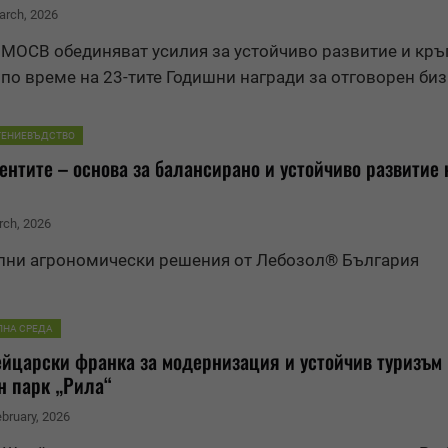
arch, 2026
 МОСВ обединяват усилия за
устойчиво развитие
и кръ
по време на 23-тите Годишни награди за отговорен би
ТЕНИЕВЪДСТВО
нтите – основа за балансирано и
устойчиво развитие
rch, 2026
лни агрономически решения от Лебозол® България
ЛНА СРЕДА
ейцарски франка за модернизация и устойчив туризъм 
н парк „Рила“
ebruary, 2026