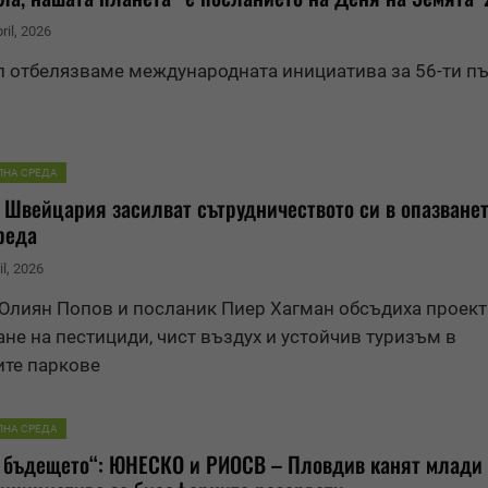
ril, 2026
л отбелязваме международната инициатива за 56-ти пъ
ЛНА СРЕДА
 Швейцария засилват сътрудничеството си в опазванет
реда
il, 2026
лиян Попов и посланик Пиер Хагман обсъдиха проект
не на пестициди, чист въздух и устойчив туризъм в
те паркове
ЛНА СРЕДА
 бъдещето“: ЮНЕСКО и РИОСВ – Пловдив канят млади