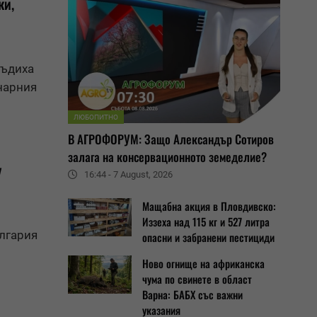
ки,
съдиха
нарния
ЛЮБОПИТНО
В АГРОФОРУМ: Защо Александър Сотиров
залага на консервационното земеделие?
у
16:44 - 7 August, 2026
Мащабна акция в Пловдивско:
Иззеха над 115 кг и 527 литра
лгария
опасни и забранени пестициди
Ново огнище на африканска
чума по свинете в област
Варна: БАБХ със важни
указания