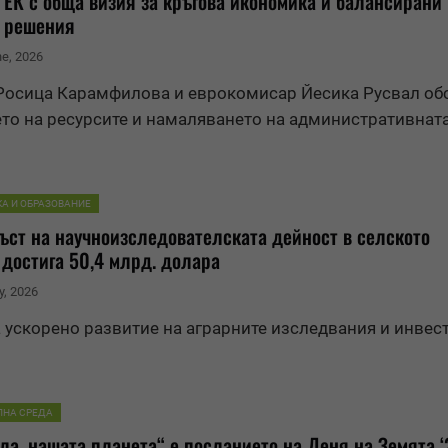
 ЕК с обща визия за кръгова икономика и балансирани
и решения
ne, 2026
осица Карамфилова и еврокомисар Йесика Русвал об
то на ресурсите и намаляването на административната
КА И ОБРАЗОВАНИЕ
ъст на научноизследователската дейност в селското
 достига 50,4 млрд. долара
y, 2026
 ускорено развитие на аграрните изследвания и инвес
ЛНА СРЕДА
ла, нашата планета“ е посланието на Деня на Земята 