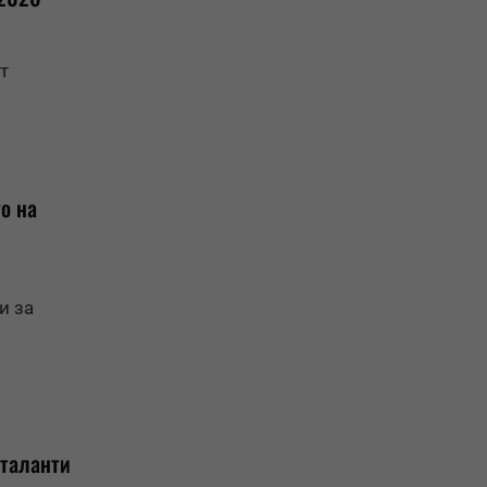
т
о на
и за
 таланти