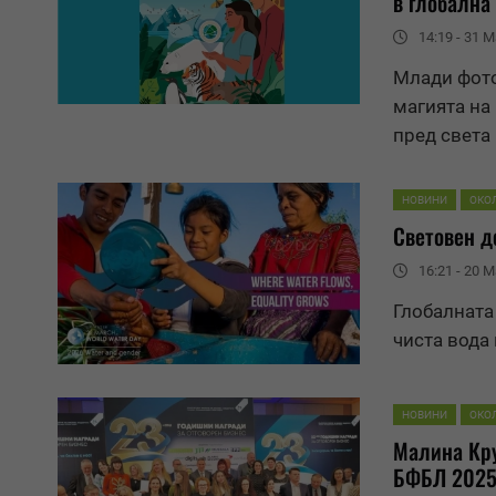
в глобална
14:19 - 31 M
Млади фото
магията на
пред света
НОВИНИ
ОКО
Световен д
16:21 - 20 M
Глобалната
чиста вода
НОВИНИ
ОКО
Малина Кру
БФБЛ 202