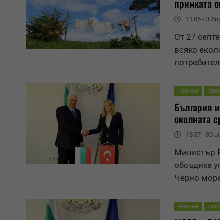
примката о
11:06 - 3 Au
От 27 септ
всяко екол
потребител
НОВИНИ
ОКО
България и
околната с
18:57 - 30 J
Министър Р
обсъдиха у
Черно море
НОВИНИ
ОКО