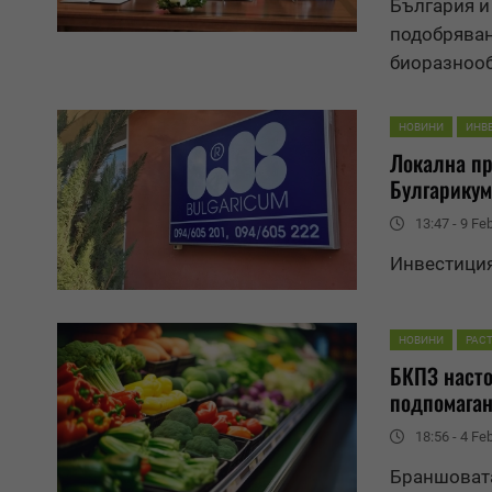
България и
подобряван
биоразноо
НОВИНИ
ИНВ
Локална пр
Булгарикум
13:47 - 9 Fe
Инвестиция
НОВИНИ
РАС
БКПЗ насто
подпомаган
18:56 - 4 Fe
Браншовата