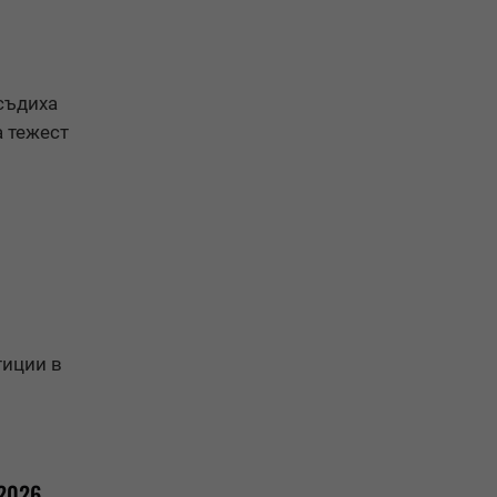
съдиха
 тежест
тиции в
‘2026