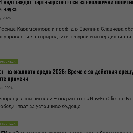
 надграждат партньорството си за екологични полити
а наука
y, 2026
осица Карамфилова и проф. д-р Евелина Славчева об
о управление на природните ресурси и интердисципли
ЛНА СРЕДА
ен на околната среда 2026: Време е за действия срещ
ите промени
ne, 2026
изпраща ясни сигнали – под мотото #NowForClimate Бъ
е обединяват за устойчиво бъдеще
ЛНА СРЕДА