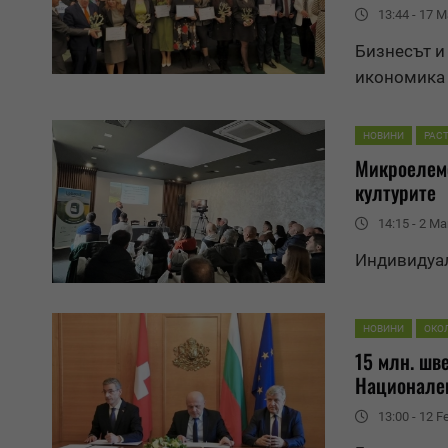
13:44 - 17 M
Бизнесът и
икономика 
НОВИНИ
РАС
Микроелеме
културите
14:15 - 2 Ma
Индивидуа
НОВИНИ
ОКО
15 млн. шв
Национале
13:00 - 12 F