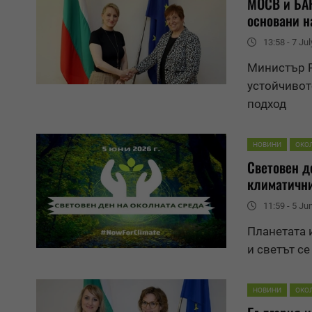
МОСВ и БАН
основани н
13:58 - 7 Jul
Министър Р
устойчивот
подход
НОВИНИ
ОКО
Световен д
климатичн
11:59 - 5 Ju
Планетата 
и светът с
НОВИНИ
ОКО