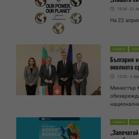
15:34 - 21 Ap
На 22 апри
НОВИНИ
ОКО
България и
околната с
13:32 - 2 Apr
Министър Ю
обезврежда
национални
НОВИНИ
ОКО
„Запечатай