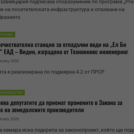
 Швейцария подписаха споразумение по програма „ProP
е на посетителската инфраструктура и опазване на
бразието
ЕСТИЦИИ
ечиствателна станция за отпадъчни води на „Ел Би
“ ЕАД – Видин, изградена от Техноинокс инженеринг
bruary, 2026
та е реализирана по подмярка 4.2 от ПРСР
ТЕНИЕВЪДСТВО
ява депутатите да приемат промените в Закона за
е на земеделските производители
bruary, 2026
 камара иска подкрепа за законопроект, който ще под