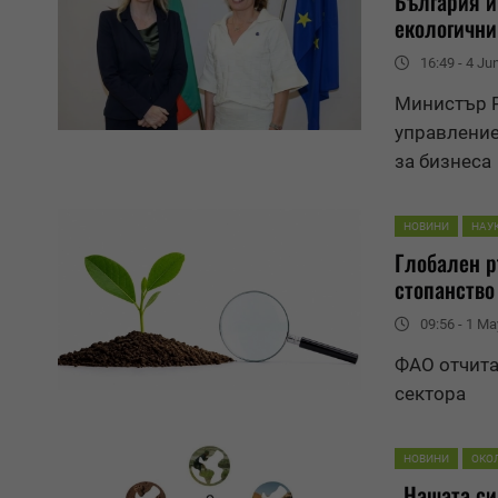
България и
екологичн
16:49 - 4 Ju
Министър Р
управление
за бизнеса
НОВИНИ
НАУ
Глобален р
стопанство
09:56 - 1 Ma
ФАО отчита
сектора
НОВИНИ
ОКО
„Нашата си