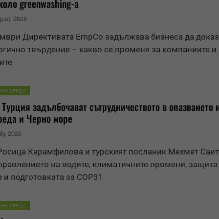
коло greenwashing-а
gust, 2026
ември Директивата EmpCo задължава бизнеса да дока
огично твърдение – какво се променя за компаниите и
ите
ЛНА СРЕДА
 Турция задълбочават сътрудничеството в опазването 
реда и Черно море
uly, 2026
осица Карамфилова и турският посланик Мехмет Саит
правлението на водите, климатичните промени, защита
 и подготовката за COP31
ЛНА СРЕДА