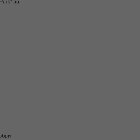
ark“ за
обри