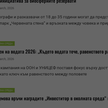
 инициатива за биосферните резервати
arch, 2026
графи и разказвачи от 18 до 35 години могат да предс
 парк „Червената стена“ и връзката между човека и пр
ЛНА СРЕДА
ен на водата 2026: „Където водата тече, равенството р
arch, 2026
 кампания на ООН и УНИЦЕФ поставя фокус върху дост
 като ключ към равенството между половете
ЛНА СРЕДА
мова връчи наградите „Инвеститор в околната среда“ 
5