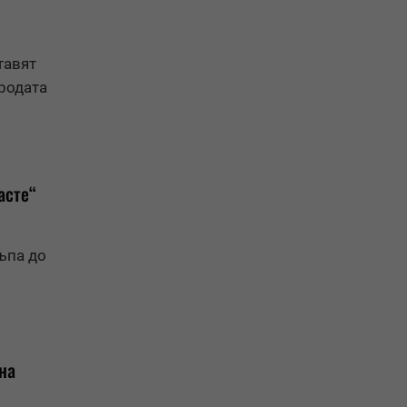
тавят
иродата
асте“
ъпа до
на