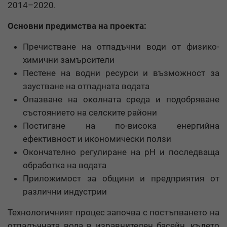
2014–2020.
Основни предимства на проекта:
Пречистване на отпадъчни води от физико-
химични замърсители
Пестене на водни ресурси и възможност за
заустване на отпадната водата
Опазване на околната среда и подобряване
състоянието на селските райони
Постигане на по-висока енергийна
ефективност и икономически ползи
Окончателно регулиране на pH и последваща
обработка на водата
Приложимост за общини и предприятия от
различни индустрии
Технологичният процес започва с постъпването на
отпадъчната вода в изравнителен басейн, където