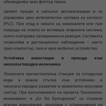
обезводнява чрез филтър преси.
Целият процес е напълно автоматизиран и се
управлява чрез интелигентна система за контрол
(PLC). При спад в нивата на химикалите или при
повреда на помпа се активира алармена система,
която осигурява своевременна реакция. Системата
позволява и дистанционно наблюдение – както
през компютър, така и чрез мобилно устройство.
Устойчива инвестиция в прехода към
нисковъглеродна икономика
Локалната пречиствателна станция за отпадъчни
води е важна стъпка към устойчиво и
нисковъглеродно развитие в хранително-вкусовия
сектор. При изпълнението на проекта Техноинокс
инженеринг и „Ел Би Булгарикум“ са спазили
всички изисквания, свързани с ограничаване на