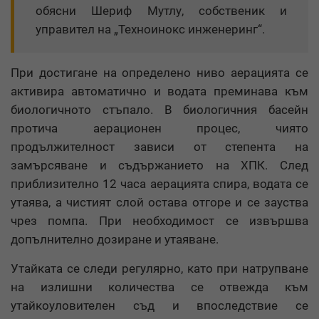
обясни Шериф Мутлу, собственик и
управител на „Техноинокс инженеринг“.
При достигане на определено ниво аерацията се
активира автоматично и водата преминава към
биологичното стъпало. В биологичния басейн
протича аерационен процес, чиято
продължителност зависи от степента на
замърсяване и съдържанието на ХПК. След
приблизително 12 часа аерацията спира, водата се
утаява, а чистият слой остава отгоре и се зауства
чрез помпа. При необходимост се извършва
допълнително дозиране и утаяване.
Утайката се следи регулярно, като при натрупване
на излишни количества се отвежда към
утайкоуловителен съд и впоследствие се