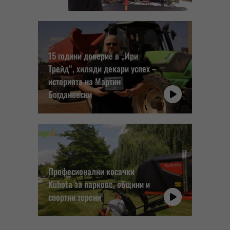
15 години доверие в „Ири
Трейд“, хиляди декари успех –
историята на Мартин
Богдановски
Професионални косачки
Kubota за паркове, общини и
спортни терени