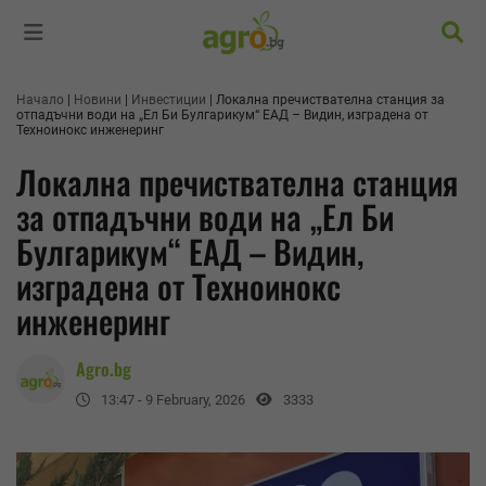
Търс
Начало
Новини
Инвестиции
Локална пречиствателна станция за
отпадъчни води на „Ел Би Булгарикум“ ЕАД – Видин, изградена от
Техноинокс инженеринг
Локална пречиствателна станция
за отпадъчни води на „Ел Би
Булгарикум“ ЕАД – Видин,
изградена от Техноинокс
инженеринг
Agro.bg
13:47 - 9 February, 2026
3333