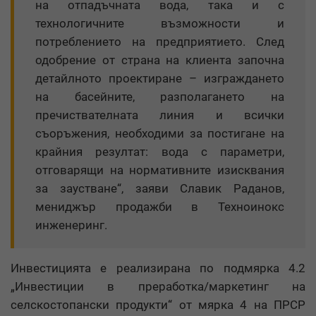
на отпадъчната вода, така и с
технологичните възможности и
потреблението на предприятието. След
одобрение от страна на клиента започна
детайлното проектиране – изграждането
на басейните, разполагането на
пречиствателната линия и всички
съоръжения, необходими за постигане на
крайния резултат: вода с параметри,
отговарящи на нормативните изисквания
за заустване“, заяви Славик Раданов,
мениджър продажби в Техноинокс
инженеринг.
Инвестицията е реализирана по подмярка 4.2
„Инвестиции в преработка/маркетинг на
селскостопански продукти“ от мярка 4 на ПРСР