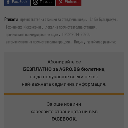
FaceBook
Threads
Pinterest
,
,
Етикети
пречиствателна станция за отпадъчни води
Ел Би Булгарикум
,
,
Техноинокс Инженеринг
локална пречиствателна станция
,
,
пречистване на индустриални води
ПРСР 2014-2020
,
,
автоматизация на пречиствателни процеси
Видин
устойчиво развитие
Абонирайте се
БЕЗПЛАТНО
за AGRO.BG бюлетина
,
за да получавате всеки петък
най-важната седмична информация.
За още новини
харесайте страницата ни във
FACEBOOK
.