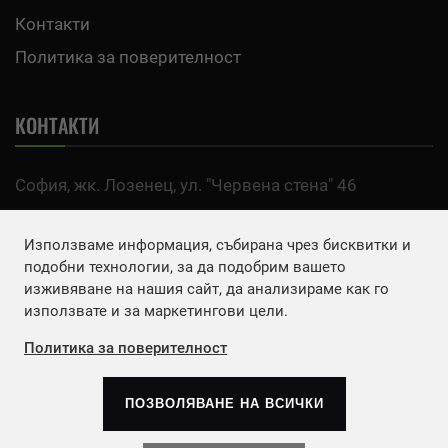
Контакти
Политика за поверителност
КОНТАКТИ
София, жк. Лозенец, ул. "Червена стена" 46
тел:
0700 200 63
Използваме информация, събирана чрез бисквитки и
Email:
office@agro.bg
подобни технологии, за да подобрим вашето
изживяване на нашия сайт, да анализираме как го
използвате и за маркетингови цели.
FACEBOOK
Политика за поверителност
ПОЗВОЛЯВАНЕ НА ВСИЧКИ
Copyrights © 2026
Агенция Европа ЕООД
. | Всички