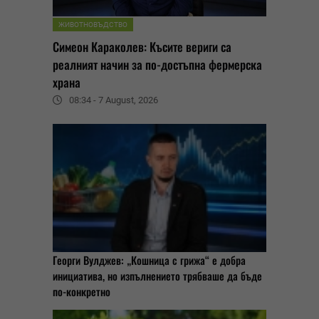
ЖИВОТНОВЪДСТВО
Симеон Караколев: Късите вериги са
реалният начин за по-достъпна фермерска
храна
08:34 - 7 August, 2026
Георги Вулджев: „Кошница с грижа“ е добра
инициатива, но изпълнението трябваше да бъде
по-конкретно