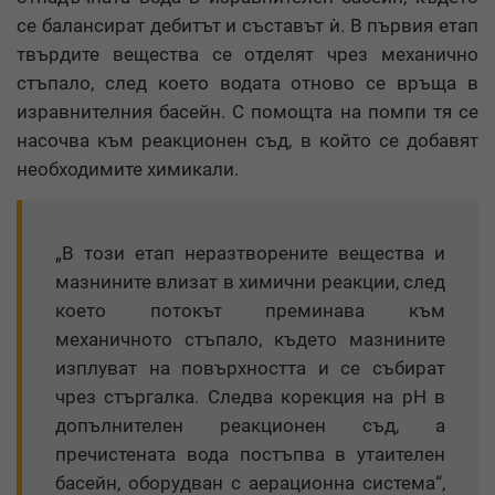
се балансират дебитът и съставът ѝ. В първия етап
твърдите вещества се отделят чрез механично
стъпало, след което водата отново се връща в
изравнителния басейн. С помощта на помпи тя се
насочва към реакционен съд, в който се добавят
необходимите химикали.
„В този етап неразтворените вещества и
мазнините влизат в химични реакции, след
което потокът преминава към
механичното стъпало, където мазнините
изплуват на повърхността и се събират
чрез стъргалка. Следва корекция на pH в
допълнителен реакционен съд, а
пречистената вода постъпва в утаителен
басейн, оборудван с аерационна система“,