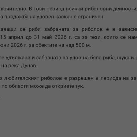
включително. В този период всички риболовни дейности,
а продажба на уловен калкан е ограничен.
жаващи се риби забраната за риболов е в зависи
15 април до 31 май 2026 г. са за тези, които се на
ни 2026 г. за обектите на над 500 м.
се удължава и забраната за улов на бяла риба, щука и 
на река Дунав.
то любителският риболов е разрешен в периода на за
по области може да откриете тук.
к