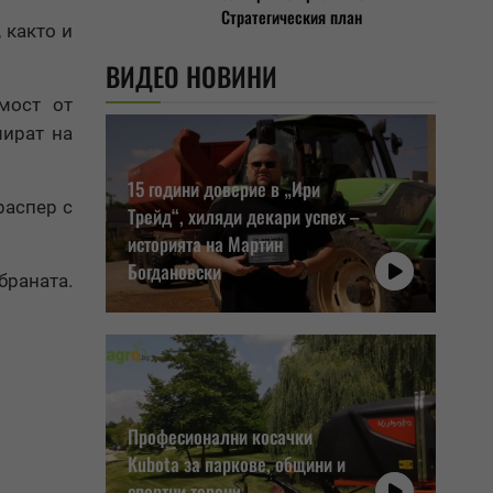
Стратегическия план
 както и
ВИДЕО НОВИНИ
мост от
мират на
15 години доверие в „Ири
распер с
Трейд“, хиляди декари успех –
историята на Мартин
Богдановски
браната.
Професионални косачки
Kubota за паркове, общини и
спортни терени