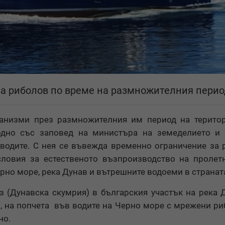
за риболов по време на размножителния перио
ганизми през размножителния им период на терито
одно със заповед на министъра на земеделието и 
 водите. С нея се въвежда временно ограничение за 
словия за естественото възпроизводство на пролет
рно море, река Дунав и вътрешните водоеми в странат
з (Дунавска скумрия) в българския участък на река 
но, на попчета във водите на Черно море с мрежени р
но.