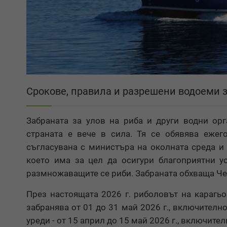
Срокове, правила и разрешени водоеми 
Забраната за улов на риба и други водни ор
страната е вече в сила. Тя се обявява ежег
съгласувана с министъра на околната среда и
което има за цел да осигури благоприятни у
размножаващите се риби. Забраната обхваща Че
През настоящата 2026 г. риболовът на карагьо
забранява от 01 до 31 май 2026 г., включител
уреди - от 15 април до 15 май 2026 г., включител