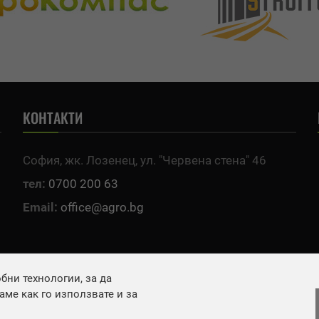
КОНТАКТИ
София, жк. Лозенец, ул. "Червена стена" 46
тел:
0700 200 63
Email:
office@agro.bg
ни технологии, за да
ме как го използвате и за