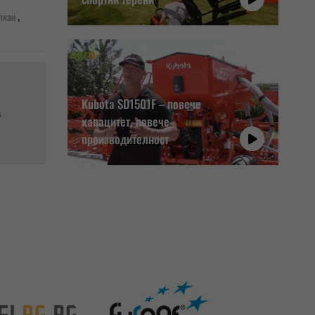
,
лкан
Kubota SD1501F – повече
в
капацитет, повече
производителност