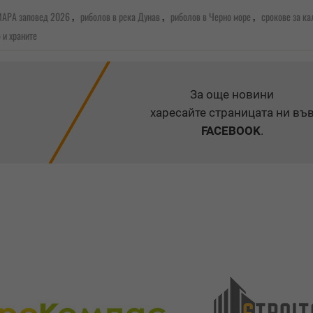
,
,
,
ИАРА заповед 2026
риболов в река Дунав
риболов в Черно море
срокове за ка
 и храните
За още новини
харесайте страницата ни въ
FACEBOOK
.