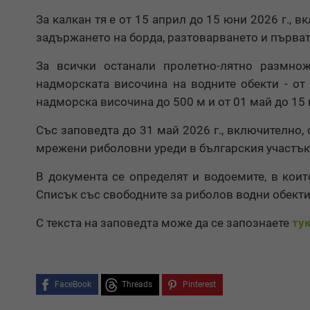
За калкан тя е от 15 април до 15 юни 2026 г., 
задържането на борда, разтоварването и първат
За всички останали пролетно-лятно размно
надморската височина на водните обекти - от 
надморска височина до 500 м и от 01 май до 15 ю
Със заповедта до 31 май 2026 г., включително, 
мрежени риболовни уреди в българския участък 
В документа се определят и водоемите, в кои
Списък със свободните за риболов водни обекти 
С текста на заповедта може да се запознаете
ту
FaceBook
Threads
Pinterest