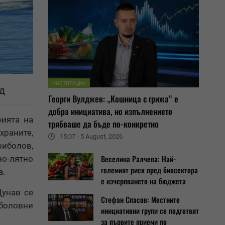
ИНСТИТУЦИИ
д
Георги Вулджев: „Кошница с грижа“ е
добра инициатива, но изпълнението
рията на
трябваше да бъде по-конкретно
храните,
15:07 - 5 August, 2026
риболов,
Веселина Ралчева: Най-
но-лятно
големият риск пред биосектора
а.
е изчерпването на бюджета
Дунав се
Стефан Спасов: Местните
иболовни
инициативни групи се подготвят
за първите приеми по