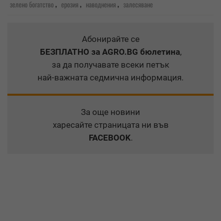
,
,
,
зелено богатство
ерозия
наводнения
залесяване
Абонирайте се
БЕЗПЛАТНО
за AGRO.BG бюлетина
,
за да получавате всеки петък
най-важната седмична информация.
За още новини
харесайте страницата ни във
FACEBOOK
.