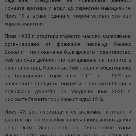
бедствия. Следствие на човешката дейност
почвата ерозира и води до сериозни наводнения.
През 19 в. всяка година от порои загиват стотици
хора и животни.
През 1905 г. стартира първото масово залесяване,
организирано от френския лесовъд Феликс
Вожели – по покана на българското правителство,
той започва дейност по овладяване на пороите в
района на град Казанлък. Той прави и обща оценка
на българските гори през 1911 г. - 90% от
залесените площи са покрити с нискостъблени и
подрязани дървета. За сведение към 2020 г.
нискостъблените гори заемат едва 12 %.
През XX век лесовъдите се включват активно и
дават старт на мащабни залесявания, изграждайки
нещо като Зелен вал на българските гори.
Начинанието им не е никак лесно – отначало