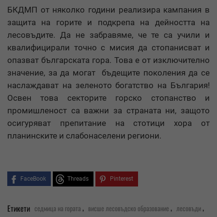
БКДМП от няколко години реализира кампания в
защита на горите и подкрепа на дейността на
лесовъдите. Да не забравяме, че те са учили и
квалифицирали точно с мисия да стопанисват и
опазват българската гора. Това е от изключително
значение, за да могат бъдещите поколения да се
наслаждават на зеленото богатство на България!
Освен това секторите горско стопанство и
промишленост са важни за страната ни, защото
осигуряват препитание на стотици хора от
планинските и слабонаселени региони.
FaceBook
Threads
Pinterest
,
,
,
Етикети
седмица на гората
висше лесовъдско образование
лесовъди