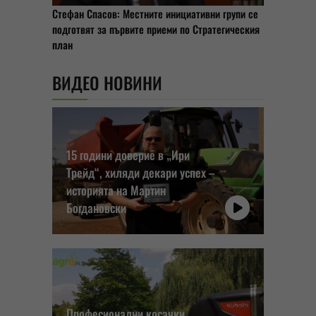
Стефан Спасов: Местните инициативни групи се
подготвят за първите приеми по Стратегическия
план
ВИДЕО НОВИНИ
15 години доверие в „Ири
Трейд“, хиляди декари успех –
историята на Мартин
Богдановски
Професионални косачки