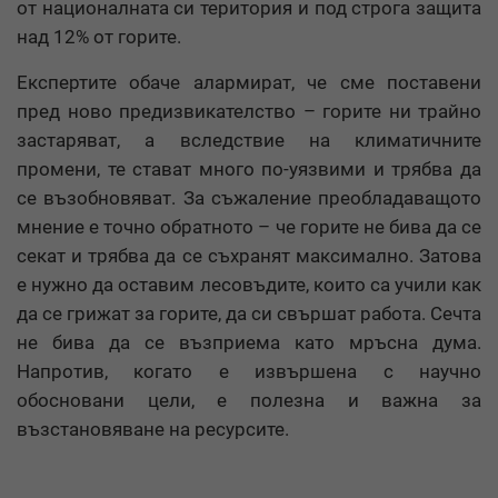
от националната си територия и под строга защита
над 12% от горите.
Експертите обаче алармират, че сме поставени
пред ново предизвикателство – горите ни трайно
застаряват, a вследствие на климатичните
промени, те стават много по-уязвими и трябва да
се възобновяват. За съжаление преобладаващото
мнение е точно обратното – че горите не бива да се
секат и трябва да се съхранят максимално. Затова
е нужно да оставим лесовъдите, които са учили как
да се грижат за горите, да си свършат работа. Сечта
не бива да се възприема като мръсна дума.
Напротив, когато е извършена с научно
обосновани цели, е полезна и важна за
възстановяване на ресурсите.