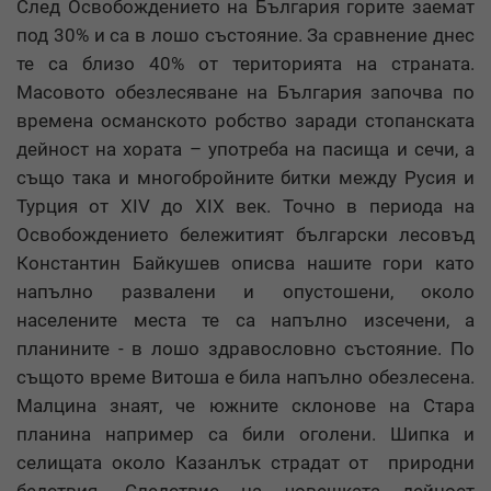
След Освобождението на България горите заемат
под 30% и са в лошо състояние. За сравнение днес
те са близо 40% от територията на страната.
Масовото обезлесяване на България започва по
времена османското робство заради стопанската
дейност на хората – употреба на пасища и сечи, а
също така и многобройните битки между Русия и
Турция от XIV до XIX век. Точно в периода на
Освобождението бележитият български лесовъд
Константин Байкушев описва нашите гори като
напълно развалени и опустошени, около
населените места те са напълно изсечени, а
планините - в лошо здравословно състояние. По
същото време Витоша е била напълно обезлесена.
Малцина знаят, че южните склонове на Стара
планина например са били оголени. Шипка и
селищата около Казанлък страдат от природни