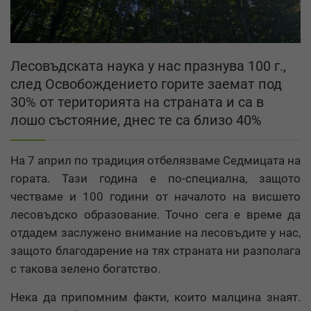
Лесовъдската наука у нас празнува 100 г.,
след Освобождението горите заемат под
30% от територията на страната и са в
лошо състояние, днес те са близо 40%
На 7 април по традиция отбелязваме Седмицата на
гората. Тази година е по-специална, защото
честваме и 100 години от началото на висшето
лесовъдско образование. Точно сега е време да
отдадем заслужено внимание на лесовъдите у нас,
защото благодарение на тях страната ни разполага
с такова зелено богатство.
Нека да припомним факти, които малцина знаят.