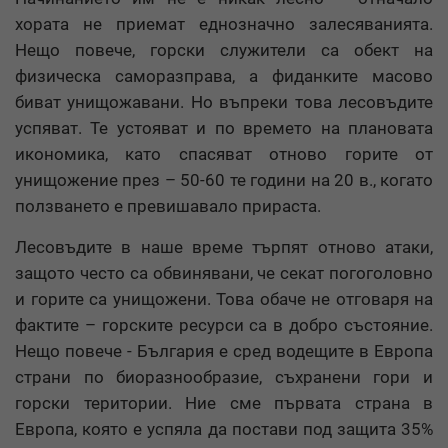
хората не приемат еднозначно залесяванията.
Нещо повече, горски служители са обект на
физическа саморазправа, а фиданките масово
биват унищожавани. Но въпреки това лесовъдите
успяват. Те устояват и по времето на плановата
икономика, като спасяват отново горите от
унищожение през – 50-60 те години на 20 в., когато
ползването е превишавало прираста.
Лесовъдите в наше време търпят отново атаки,
защото често са обвинявани, че секат погоголовно
и горите са унищожени. Това обаче не отговаря на
фактите – горските ресурси са в добро състояние.
Нещо повече - България е сред водещите в Европа
страни по биоразнообразие, съхранени гори и
горски територии. Ние сме първата страна в
Европа, която е успяла да постави под защита 35%