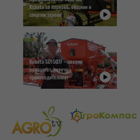
Kubota за паркове, общини и
спортни терени
Kubota SD1501F – повече
капацитет, повече
производителност