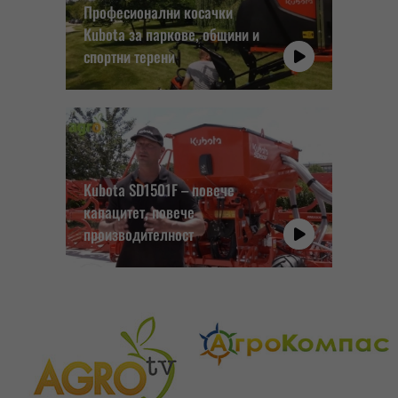
Професионални косачки
Kubota за паркове, общини и
спортни терени
Kubota SD1501F – повече
капацитет, повече
производителност