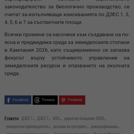
законодателство за биологично производство, се
считат за изпълняващи изискванията по ДЗЕС 1, 3,
4, 5, 6 и 7 за съответните площи.
Всички промени са насочени към създаване на по-
ясна и предвидима среда за земеделските стопани
в Кампания 2026, като същевременно се запазва
фокусът върху устойчивото управление на
земеделските ресурси и опазването на околната
среда.
FaceBook
Threads
Pinterest
,
,
,
,
Етикети
ДЗЕС 1
ДЗЕС 7
МЗХ
директни плащания 2026
,
,
,
земеделски производители
ротация на културите
диверсификация
,
,
,
постоянно затревени площи
биологично земеделие
Николай Василев