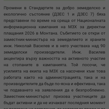
Промени в Стандартите за добро земеделско и
екологично състояние (ДЗЕС 1 и ДЗЕС 7) бяха
представени по време на среща от Националната
информационна кампания на МЗХ за директни
плащания 2026 в Монтана. Събитието се откри от
заместник-министъра на земеделието и храните
инж. Николай Василев и в него участваха над 90
земеделски производители. Инж. Василев
акцентира върху важността на активното участие
на стопаните в кампанията. Той посочи, че
усилията на екипа на МЗХ са насочени към това
работата както на администрацията, така и на
производителите да бъде по-ясна и ефективна, така
че подаването на заявления да е безпроблемно.
Заместник-министърът призова участниците да
бъдат активни и да не изчакват последния момент