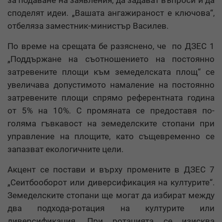
за подаване на заявления, да задават въпроси и да
споделят идеи. „Вашата ангажираност е ключова“,
отбеляза заместник-министър Василев.
По време на срещата бе разяснено, че по ДЗЕС 1
„Поддържане на съотношението на постоянно
затревените площи към земеделската площ“ се
увеличава допустимото намаление на постоянно
затревените площи спрямо референтната година
от 5% на 10%. С промяната се предоставя по-
голяма гъвкавост на земеделските стопани при
управление на площите, като същевременно се
запазват екологичните цели.
Акцент се постави и върху промените в ДЗЕС 7
„Сеитбооборот или диверсификация на културите“.
Земеделските стопани ще могат да избират между
два подхода-ротация на културите или
диверсификация. При ротацията се изисква