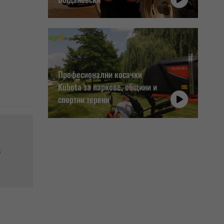
Професионални косачки
Kubota за паркове, общини и
спортни терени
в