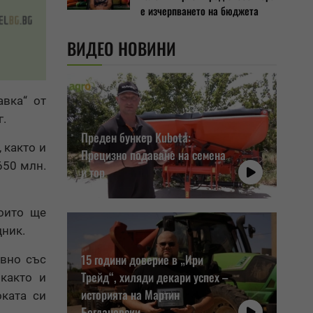
е изчерпването на бюджета
ВИДЕО НОВИНИ
вка“ от
г.
Преден бункер Kubota:
 както и
Прецизно подаване на семена
650 млн.
и тор
които ще
дник.
15 години доверие в „Ири
овно със
Трейд“, хиляди декари успех –
 както и
историята на Мартин
оката си
Богдановски