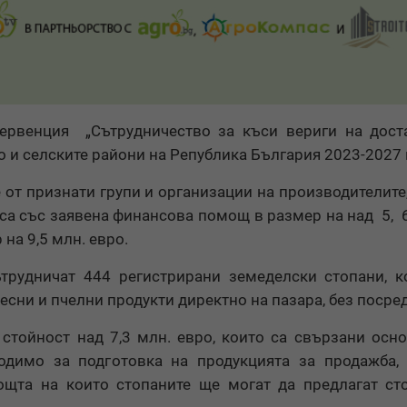
ервенция „Сътрудничество за къси вериги на доста
о и селските райони на Република България 2023-2027 
от признати групи и организации на производителите,
 са със заявена финансова помощ в размер на над 5, 
на 9,5 млн. евро.
трудничат 444 регистрирани земеделски стопани, 
есни и пчелни продукти директно на пазара, без посре
 стойност над 7,3 млн. евро, които са свързани осн
одимо за подготовка на продукцията за продажба,
ощта на които стопаните ще могат да предлагат ст