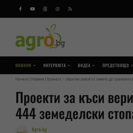
Facebook
Youtube
Threads
Instagram
RSS
НОВИНИ
ИНТЕРВЮТА
ВИДЕА
ПРЕДСТОЯЩО
Начало
Новини
Храната – обратен завой от семето до трапезата
Проекти за къси вери
444 земеделски стоп
Agro.bg