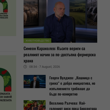
ЖИВОТНОВЪДСТВО
Симеон Караколев: Късите вериги са
реалният начин за по-достъпна фермерска
храна
08:34 - 7 August, 2026
Георги Вулджев: „Кошница с
грижа“ е добра инициатива, но
изпълнението трябваше да
бъде по-конкретно
Веселина Ралчева: Най-
големият риск пред биосектора