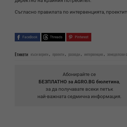
директно на крайния потребител.
Съгласно правилата по интервенцията, проектит
FaceBook
Threads
Pinterest
,
,
,
,
Етикети
къси вериги
проекти
разходи
интервенция
земеделски 
Абонирайте се
БЕЗПЛАТНО
за AGRO.BG бюлетина
,
за да получавате всеки петък
най-важната седмична информация.