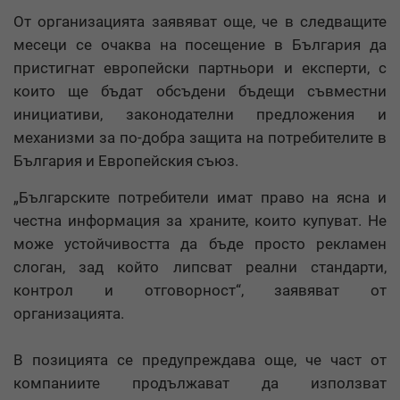
От организацията заявяват още, че в следващите
месеци се очаква на посещение в България да
пристигнат европейски партньори и експерти, с
които ще бъдат обсъдени бъдещи съвместни
инициативи, законодателни предложения и
механизми за по-добра защита на потребителите в
България и Европейския съюз.
„Българските потребители имат право на ясна и
честна информация за храните, които купуват. Не
може устойчивостта да бъде просто рекламен
слоган, зад който липсват реални стандарти,
контрол и отговорност“, заявяват от
организацията.
В позицията се предупреждава още, че част от
компаниите продължават да използват