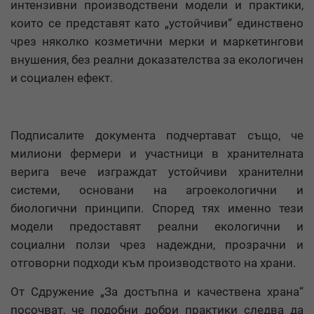
интензивни производствени модели и практики,
които се представят като „устойчиви“ единствено
чрез няколко козметични мерки и маркетингови
внушения, без реални доказателства за екологичен
и социален ефект.
Подписалите документа подчертават също, че
милиони фермери и участници в хранителната
верига вече изграждат устойчиви хранителни
системи, основани на агроекологични и
биологични принципи. Според тях именно тези
модели предоставят реални екологични и
социални ползи чрез надеждни, прозрачни и
отговорни подходи към производството на храни.
От Сдружение „За достъпна и качествена храна“
посочват, че подобни добри практики следва да