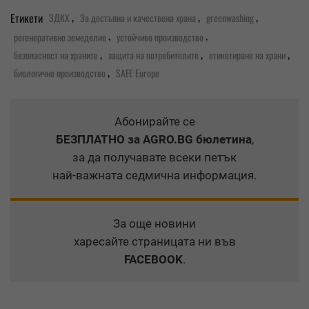
,
,
,
Етикети
ЗДКХ
За достъпна и качествена храна
greenwashing
,
,
регенеративно земеделие
устойчиво производство
,
,
,
безопасност на храните
защита на потребителите
етикетиране на храни
,
биологично производство
SAFE Europe
Абонирайте се
БЕЗПЛАТНО
за AGRO.BG бюлетина
,
за да получавате всеки петък
най-важната седмична информация.
За още новини
харесайте страницата ни във
FACEBOOK
.