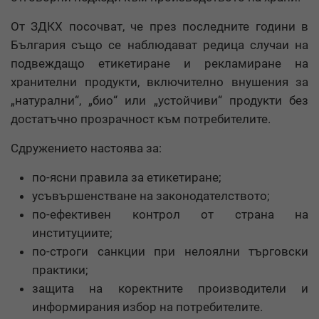
От ЗДКХ посочват, че през последните години в
България също се наблюдават редица случаи на
подвеждащо етикетиране и рекламиране на
хранителни продукти, включително внушения за
„натурални“, „био“ или „устойчиви“ продукти без
достатъчно прозрачност към потребителите.
Сдружението настоява за:
по-ясни правила за етикетиране;
усъвършенстване на законодателството;
по-ефективен контрол от страна на
институциите;
по-строги санкции при нелоялни търговски
практики;
защита на коректните производители и
информирания избор на потребителите.