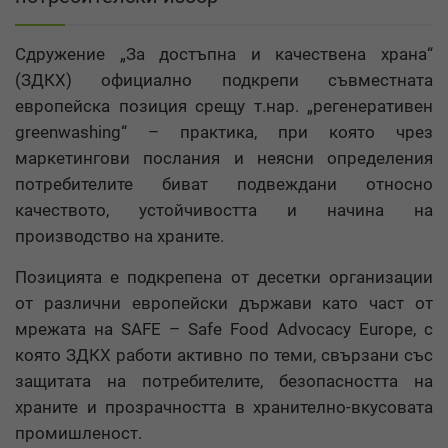
Сдружение „За достъпна и качествена храна“
(ЗДКХ) официално подкрепи съвместната
европейска позиция срещу т.нар. „регенеративен
greenwashing“ – практика, при която чрез
маркетингови послания и неясни определения
потребителите биват подвеждани относно
качеството, устойчивостта и начина на
производство на храните.
Позицията е подкрепена от десетки организации
от различни европейски държави като част от
мрежата на SAFE – Safe Food Advocacy Europe, с
която ЗДКХ работи активно по теми, свързани със
защитата на потребителите, безопасността на
храните и прозрачността в хранително-вкусовата
промишленост.