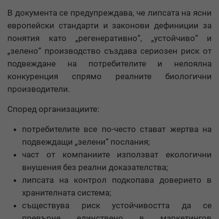
В документа се предупреждава, че липсата на ясни
европейски стандарти и законови дефиниции за
понятия като „регенеративно“, „устойчиво“ и
„зелено“ производство създава сериозен риск от
подвеждане на потребителите и нелоялна
конкуренция спрямо реалните биологични
производители.
Според организациите:
потребителите все по-често стават жертва на
подвеждащи „зелени“ послания;
част от компаниите използват екологични
внушения без реални доказателства;
липсата на контрол подкопава доверието в
хранителната система;
съществува риск устойчивостта да се
превърне единствено в маркетингов