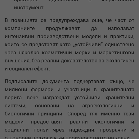
инструмент.
В позицията се предупреждава още, че част от
компаниите продължават да използват
интензивни производствени модели и практики,
които се представят като „устойчиви“ единствено
чрез няколко козметични мерки и маркетингови
внушения, без реални доказателства за екологичен
и социален ефект.
Подписалите документа подчертават също, че
милиони фермери и участници в хранителната
верига вече изграждат устойчиви хранителни
системи, основани на агроекологични и
биологични принципи. Според тях именно тези
модели предоставят реални екологични и
социални ползи чрез надеждни, прозрачни и
отговорни подходи към производството на храни.