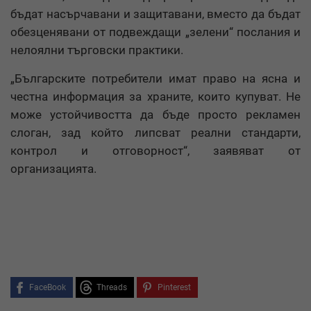
бъдат насърчавани и защитавани, вместо да бъдат
обезценявани от подвеждащи „зелени“ послания и
нелоялни търговски практики.
„Българските потребители имат право на ясна и
честна информация за храните, които купуват. Не
може устойчивостта да бъде просто рекламен
слоган, зад който липсват реални стандарти,
контрол и отговорност“, заявяват от
организацията.
FaceBook
Threads
Pinterest