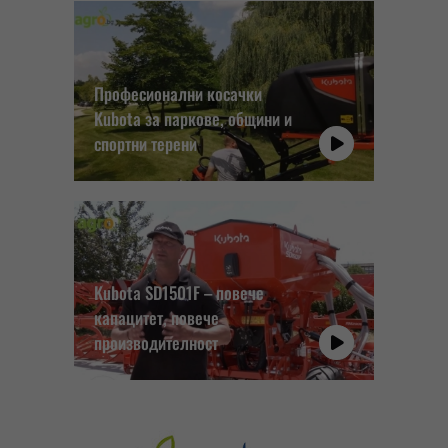
Професионални косачки
Kubota за паркове, общини и
спортни терени
Kubota SD1501F – повече
капацитет, повече
производителност