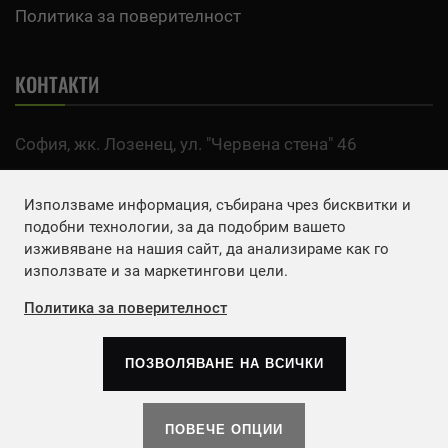
Политика за поверителност
КОНТАКТИ
София, жк. Лозенец, ул. "Червена стена" 46
тел:
0700 200 63
Използваме информация, събирана чрез бисквитки и
Email:
office@agro.bg
подобни технологии, за да подобрим вашето
изживяване на нашия сайт, да анализираме как го
използвате и за маркетингови цели.
FACEBOOK
Политика за поверителност
ПОЗВОЛЯВАНЕ НА ВСИЧКИ
Copyrights © 2026
Агенция Европа ЕООД
. | Всички
права запазени.
ПОВЕЧЕ ОПЦИИ