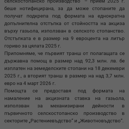
селскостопанско производство“ – прием 2025 г.
беше нотифицирана, за да може стопаните да
получат подкрепа под формата на еднократна
допълнителна отстъпка от стойността на акциза
върху газьола, използван в селското стопанство.
Отстъпката е в размер на 9 евроцента на литър
гориво за цялата 2025 г.
Припомняме, че първият транш от полагащата се
държавна помощ в размер над 92,3 млн. лв. бе
изплатен на земеделските стопани на 18 декември
2025 г., а вторият транш в размер на над 3,7 млн.
евро на 4 март 2026 г.
Помощта се предоставя под формата на
намаление на акцизната ставка на газьола,
използван за механизирани дейности в
първичното селскостопанско производство в
секторите „Растениевъдство“ и „Животновъдство“.