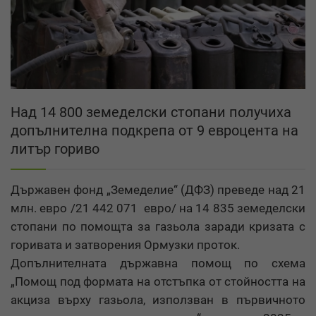
Над 14 800 земеделски стопани получиха
допълнителна подкрепа от 9 евроцента на
литър гориво
Държавен фонд „Земеделие“ (ДФЗ) преведе над 21
млн. евро /21 442 071 евро/ на 14 835 земеделски
стопани по помощта за газьола заради кризата с
горивата и затворения Ормузки проток.
Допълнителната държавна помощ по схема
„Помощ под формата на отстъпка от стойността на
акциза върху газьола, използван в първичното