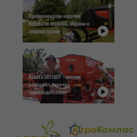
Професионални косачки
Kubota за паркове, общини и
спортни терени
Kubota SD1501F – повече
капацитет, повече
производителност