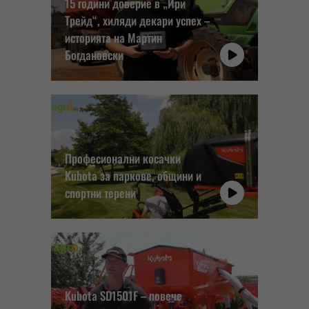
15 години доверие в „Ири
Трейд“, хиляди декари успех –
историята на Мартин
Богдановски
Професионални косачки
Kubota за паркове, общини и
спортни терени
Kubota SD1501F – повече