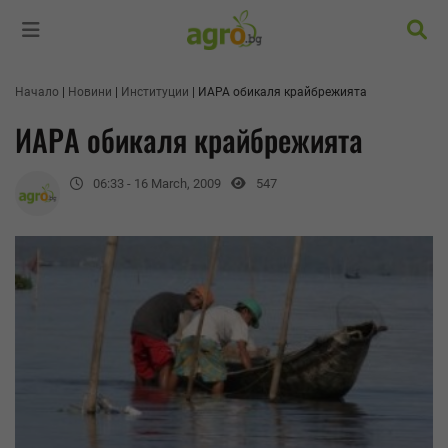
Търс
Начало
Новини
Институции
ИАРА обикаля крайбрежията
ИАРА обикаля крайбрежията
06:33 - 16 March, 2009
547