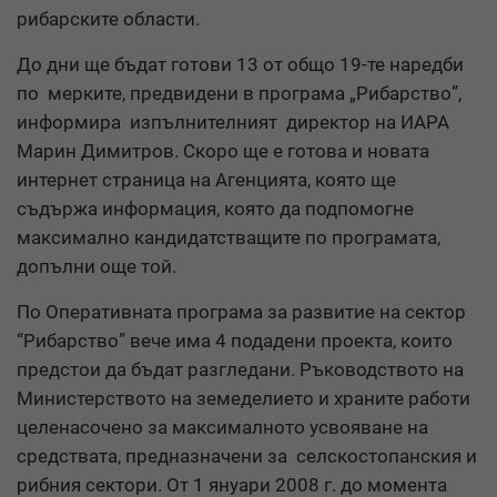
рибарските области.
До дни ще бъдат готови 13 от общо 19-те наредби
по мерките, предвидени в програма „Рибарство”,
информира изпълнителният директор на ИАРА
Марин Димитров. Скоро ще е готова и новата
интернет страница на Агенцията, която ще
съдържа информация, която да подпомогне
максимално кандидатстващите по програмата,
допълни още той.
По Оперативната програма за развитие на сектор
“Рибарство” вече има 4 подадени проекта, които
предстои да бъдат разгледани. Ръководството на
Министерството на земеделието и храните работи
целенасочено за максималното усвояване на
средствата, предназначени за селскостопанския и
рибния сектори. От 1 януари 2008 г. до момента