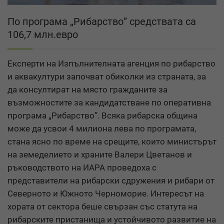
По програма „Рибарство” средствата са
106,7 млн.евро
Експерти на Изпълнителната агенция по рибарство
и аквакултури започват обиколки из страната, за
да консултират на място гражданите за
възможностите за кандидатстване по оперативна
програма „Рибарство”. Всяка рибарска община
може да усвои 4 милиона лева по програмата,
стана ясно по време на срещите, които министърът
на земеделието и храните Валери Цветанов и
ръководството на ИАРА проведоха с
представители на рибарски сдружения и рибари от
Северното и Южното Черноморие. Интересът на
хората от сектора беше свързан със статута на
рибарските пристанища и устойчивото развитие на