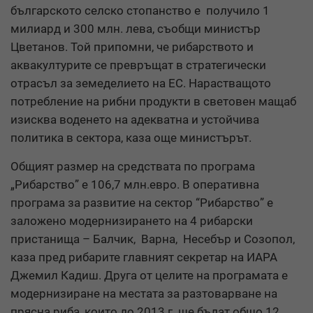
българското селско стопанство е получило 1
милиард и 300 млн. лева, съобщи министър
Цветанов. Той припомни, че рибарството и
аквакултурите се превръщат в стратегически
отрасъл за земеделието на ЕС. Нарастващото
потребление на рибни продукти в световен мащаб
изисква воденето на адекватна и устойчива
политика в сектора, каза още министърът.
Общият размер на средствата по програма
„Рибарство” е 106,7 млн.евро. В оперативна
програма за развитие на сектор “Рибарство” е
заложено модернизирането на 4 рибарски
пристанища – Балчик, Варна, Несебър и Созопол,
каза пред рибарите главният секретар на ИАРА
Джемил Кадиш. Друга от целите на програмата е
модернизиране на местата за разтоварване на
прясна риба, които до 2013 г. ще бъдат общо 12.