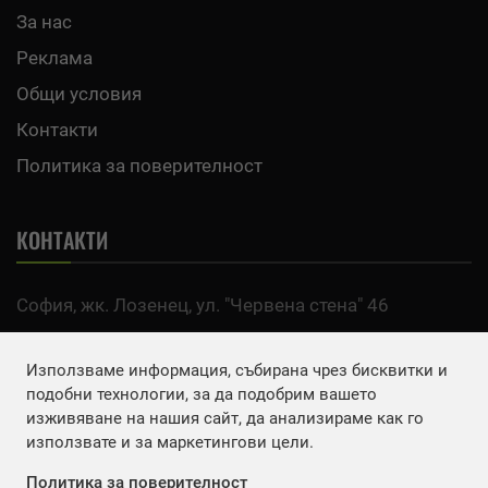
За нас
Реклама
Общи условия
Контакти
Политика за поверителност
КОНТАКТИ
София, жк. Лозенец, ул. "Червена стена" 46
тел:
0700 200 63
Използваме информация, събирана чрез бисквитки и
Email:
office@agro.bg
подобни технологии, за да подобрим вашето
изживяване на нашия сайт, да анализираме как го
използвате и за маркетингови цели.
FACEBOOK
Политика за поверителност