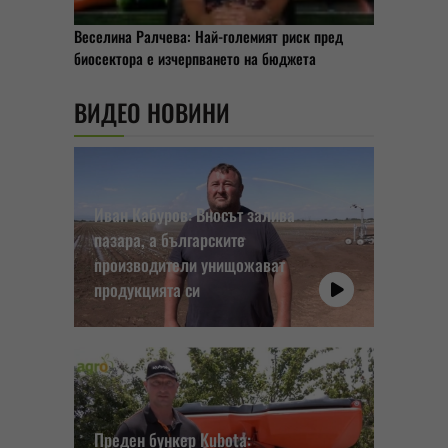
Веселина Ралчева: Най-големият риск пред
биосектора е изчерпването на бюджета
ВИДЕО НОВИНИ
Иван Кабуров: Вносът залива
пазара, а българските
производители унищожават
продукцията си
Преден бункер Kubota: