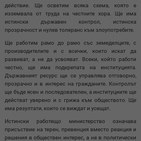
действие. Ще осветим всяка схема, която е
изземвала от труда на честните хора. Ще има
истински държавен контрол, истинска
прозрачност и нулев толеранс към злоупотребите.
Ще работим рамо до рамо със земеделците, с
производителите и с всички, които искат да
развиват, а не да усвояват. Всеки, който работи
честно, ще има подкрепата на институцията.
Държавният ресурс ще се управлява отговорно,
прозрачно и в интерес на гражданите. Контролът
ще бъде ясен и последователен, а институциите ще
действат уверено и с грижа към обществото. Ще
има резултати, които се виждат и усещат.
Истински работещо министерство означава
присъствие на терен, превенция вместо реакция и
решения в обществен интерес, а не в политически