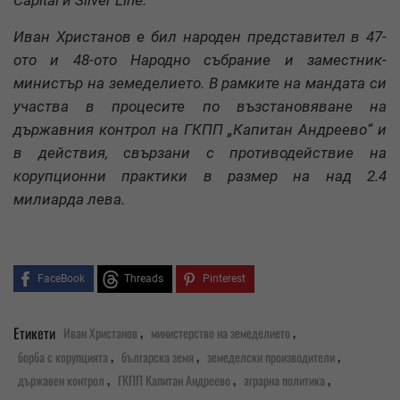
Иван Христанов е бил народен представител в 47-
ото и 48-ото Народно събрание и заместник-
министър на земеделието. В рамките на мандата си
участва в процесите по възстановяване на
държавния контрол на ГКПП „Капитан Андреево“ и
в действия, свързани с противодействие на
корупционни практики в размер на над 2.4
милиарда лева.
FaceBook
Threads
Pinterest
,
,
Етикети
Иван Христанов
министерство на земеделието
,
,
,
борба с корупцията
българска земя
земеделски производители
,
,
,
държавен контрол
ГКПП Капитан Андреево
аграрна политика