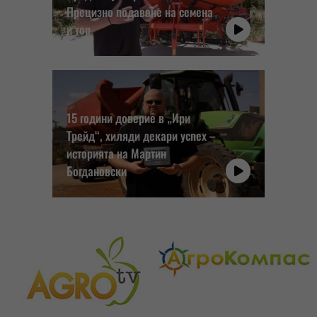
Прецизно подаване на семена
и тор
15 години доверие в „Ири
Трейд“, хиляди декари успех –
историята на Мартин
Богдановски