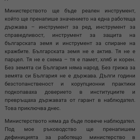
Министерството ще бъде реален инструмент,
който ще пренапише значението на една работеща
държава – инструмент за ред, инструмент за
справедливост, инструмент за защита на
българската земя и инструмент за спиране на
кражбите. Българската земя не е актив. Тя не е
парцел. Тя не е схема – тя е памет, хляб и корен.
Без земята си България няма народ. Без грижа за
земята си България не е държава. Дълги години
безстопанственост и корупционни практики
подкопаваха доверието в институциите и
превръщаха държавата от гарант в наблюдател.
Това приключва днес.
Министерството няма да бъде повече наблюдател.
Под мое ръководство ще пренапишем
дефиницията за работещо министерство в