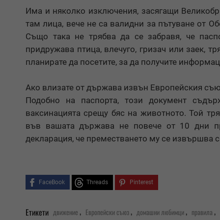
Има и няколко изключения, засягащи Великобр
там лица, вече не са валидни за пътуване от 
Също така не трябва да се забравя, че пасп
придружава птица, влечуго, гризач или заек, т
планирате да посетите, за да получите информац
Ако влизате от държава извън Европейския съюз
Подобно на паспорта, този документ съдър
ваксинацията срещу бяс на животното. Той тр
във вашата държава не повече от 10 дни п
декларация, че преместването му се извършва с
FaceBook
Threads
Pinterest
,
,
,
,
Етикети
движение
Европейски съюз
домашни любимци
правила