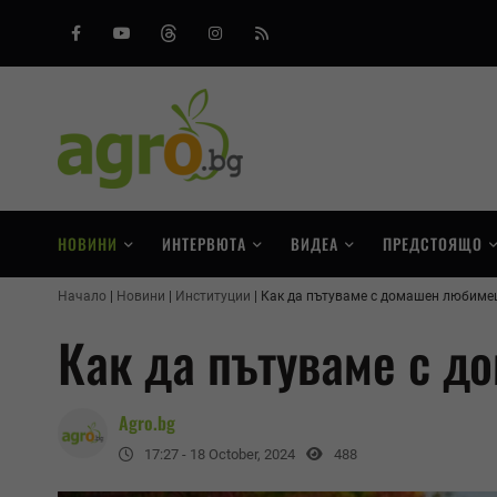
Facebook
Youtube
Threads
Instagram
RSS
НОВИНИ
ИНТЕРВЮТА
ВИДЕА
ПРЕДСТОЯЩО
Начало
Новини
Институции
Как да пътуваме с домашен любимец
Как да пътуваме с д
Agro.bg
17:27 - 18 October, 2024
488