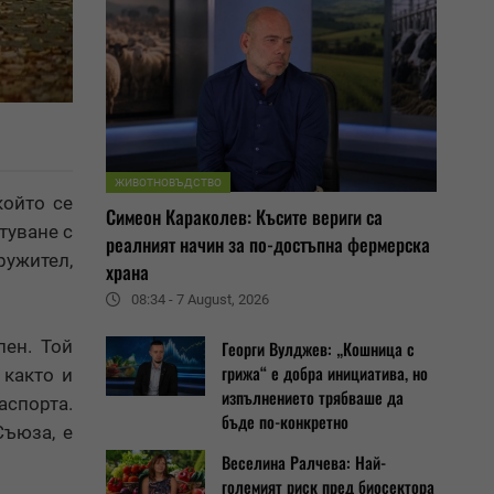
ЖИВОТНОВЪДСТВО
който се
Симеон Караколев: Късите вериги са
туване с
реалният начин за по-достъпна фермерска
ружител,
храна
08:34 - 7 August, 2026
лен. Той
Георги Вулджев: „Кошница с
грижа“ е добра инициатива, но
 както и
изпълнението трябваше да
аспорта.
бъде по-конкретно
Съюза, е
Веселина Ралчева: Най-
големият риск пред биосектора