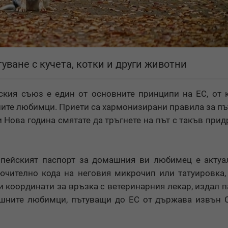
уване с кучета, котки и други животни
кия съюз е един от основните принципи на ЕС, от 
ните любимци. Приети са хармонизирани правила за пъ
 и Нова година смятате да тръгнете на път с такъв прид
опейският паспорт за домашния ви любимец е актуа
чително кода на неговия микрочип или татуировка,
и координати за връзка с ветеринарния лекар, издал п
ашните любимци, пътуващи до ЕС от държава извън 