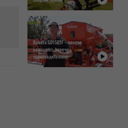
в
Kubota SD1501F – повече
капацитет, повече
производителност