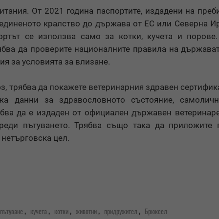
итания. От 2021 година паспортите, издадени на пре
Обединеното кралство до държава от ЕС или Северна И
ортът се използва само за котки, кучета и порове
рябва да проверите националните правила на държават
ия за условията за влизане.
, трябва да покажете ветеринарния здравен сертифика
жа данни за здравословното състояние, самоличн
ябва да е издаден от официален държавен ветеринар
реди пътуването. Трябва също така да приложите 
 нетърговска цел.
,
,
,
,
,
пътуване
кучета
котки
животни
придружител
Брюксел