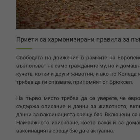
Приети са хармонизирани правила за път
Свободата на движение в рамките на Европейс
възползват не само гражданите му, но и домаш
кучета, котки и други животни, и ако по Коледа
трябва да ги спазвате, припомнят от Брюксел.
На първо място трябва да се уверете, че евр
съдържа описание и данни за животното, вклю
данни за ваксинацията срещу бяс. Включени са 
Най-важното изискване, което важи и за дом
ваксинацията срещу бяс да е актуална.