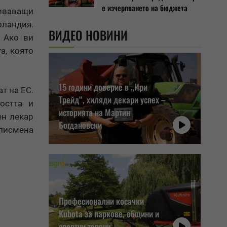
е изчерпването на бюджета
биваващи
рландия.
ВИДЕО НОВИНИ
. Ако ви
а, която
15 години доверие в „Ири
т на ЕС.
Трейд“, хиляди декари успех –
остта и
историята на Мартин
ен лекар
Богдановски
писмена
Професионални косачки
Kubota за паркове, общини и
спортни терени