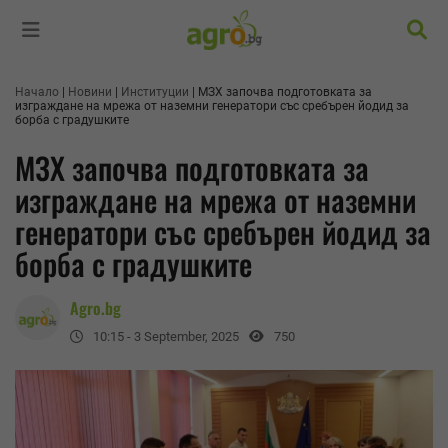
Търс
Начало
Новини
Институции
МЗХ започва подготовката за
изграждане на мрежа от наземни генератори със сребърен йодид за
борба с градушките
МЗХ започва подготовката за
изграждане на мрежа от наземни
генератори със сребърен йодид за
борба с градушките
Agro.bg
10:15 - 3 September, 2025
750