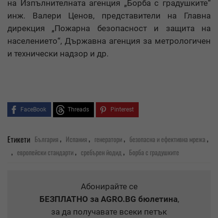
на Изпълнителната агенция „Борба с градушките“
инж. Валери Ценов, представители на Главна
дирекция „Пожарна безопасност и защита на
населението“, Държавна агенция за метрологичен
и технически надзор и др.
FaceBook
Threads
Pinterest
,
,
,
,
Етикети
България
Испания
генератори
безопасна и ефективна мрежа
,
,
,
европейски стандарти
сребърен йодид
Борба с градушките
Абонирайте се
БЕЗПЛАТНО
за AGRO.BG бюлетина
,
за да получавате всеки петък