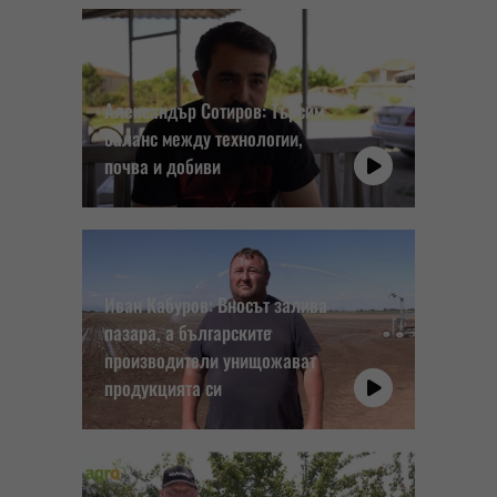
Александър Сотиров: Търсим
баланс между технологии,
почва и добиви
Иван Кабуров: Вносът залива
пазара, а българските
производители унищожават
продукцията си