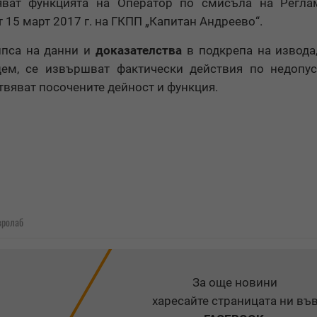
няват функцията на Оператор по смисъла на Регла
 15 март 2017 г. на ГКПП „Капитан Андреево“.
ипса на данни и
доказателства
в подкрепа на извода
щем, се извършват фактически действия по недопус
вяват посочените дейност и функция.
вролаб
За още новини
харесайте страницата ни въ