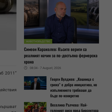
ЖИВОТНОВЪДСТВО
Симеон Караколев: Късите вериги са
реалният начин за по-достъпна фермерска
храна
08:34 - 7 August, 2026
аб 2011“
Георги Вулджев: „Кошница с
грижа“ е добра инициатива, но
ействия
изпълнението трябваше да
бъде по-конкретно
Веселина Ралчева: Най-
звършват
големият риск пред биосектора