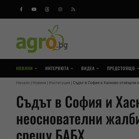
Facebook
Youtube
Threads
Instagram
RSS
НОВИНИ
ИНТЕРВЮТА
ВИДЕА
ПРЕДСТОЯЩО
Начало
Новини
Институции
Съдът в София и Хасково отхвърли 
Съдът в София и Хас
неоснователни жалби
срещу БАБХ