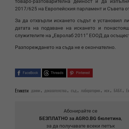
товаро-разтоварителна дейност и да изпъл
2017/625 на Европейския парламент и Съвета от
За да отхвърли искането съдът е установил л
датата на подаване на искането и понастоя
служителите на „Евролаб 2011“ ЕООД да осъщест
Разпореждането на съда не е окончателно.
FaceBook
Threads
Pinterest
,
,
,
,
,
,
Етикети
данни
доказателства
съд
лаборатория
иск
БАБХ
Е
Абонирайте се
БЕЗПЛАТНО
за AGRO.BG бюлетина
,
за да получавате всеки петък