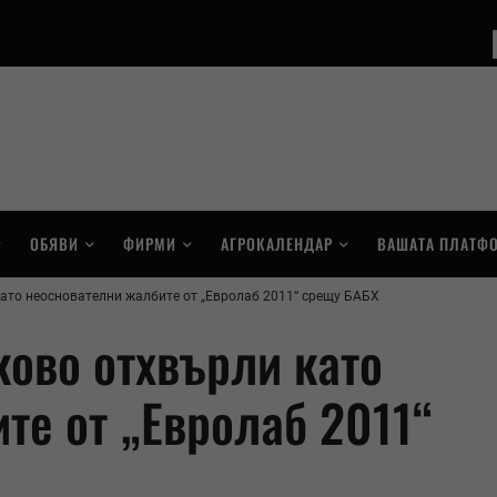
ОБЯВИ
ФИРМИ
АГРОКАЛЕНДАР
ВАШАТА ПЛАТФ
като неоснователни жалбите от „Евролаб 2011“ срещу БАБХ
ково отхвърли като
те от „Евролаб 2011“