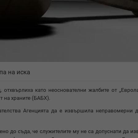
па на иска
, отхвърлиха като неоснователни жалбите от „Еврол
 на храните (БАБХ).
телства Агенцията да е извършила неправомерни д
ено до съда, че служителите му не са допуснати да и