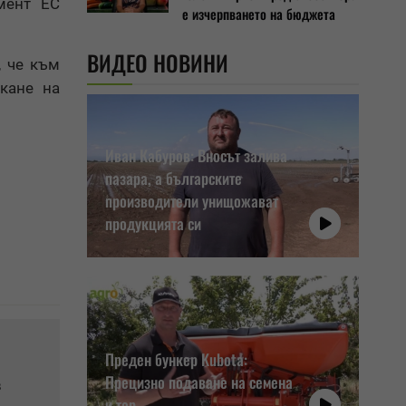
мент ЕС
е изчерпването на бюджета
ВИДЕО НОВИНИ
, че към
кане на
Иван Кабуров: Вносът залива
пазара, а българските
производители унищожават
продукцията си
Преден бункер Kubota:
Прецизно подаване на семена
в
и тор