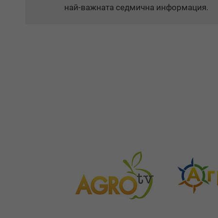
най-важната седмична информация.