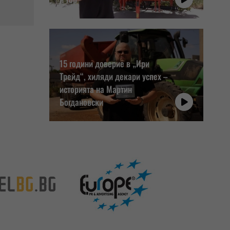
15 години доверие в „Ири
Трейд“, хиляди декари успех –
историята на Мартин
Богдановски