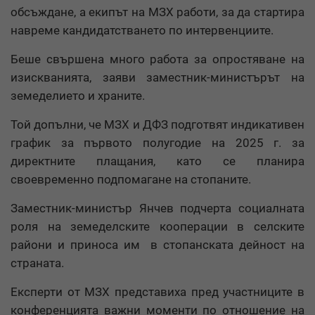
обсъждане, а екипът на МЗХ работи, за да стартира
навреме кандидатстването по интервенциите.
Беше свършена много работа за опростяване на
изискванията, заяви заместник-министърът на
земеделието и храните.
Той допълни, че МЗХ и ДФЗ подготвят индикативен
график за първото полугодие на 2025 г. за
директните плащания, като се планира
своевременно подпомагане на стопаните.
Заместник-министър Янчев подчерта социалната
роля на земеделските кооперации в селските
райони и приноса им в стопанската дейност на
страната.
Експерти от МЗХ представиха пред участниците в
конференцията важни моменти по отношение на