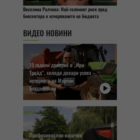
Веселина Ралчева: Най-големият риск пред
биосектора е изчерпването на бюджета
ВИДЕО НОВИНИ
15 години доверие в „Ири
Трейд“, хиляди декари успех –
историята на Мартин
Богдановски
Професионални косачки