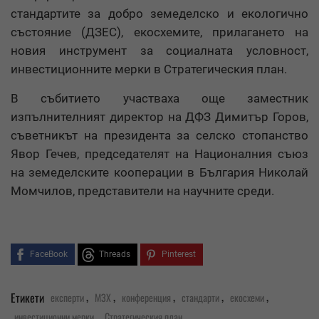
стандартите за добро земеделско и екологично
състояние (ДЗЕС), екосхемите, прилагането на
новия инструмент за социалната условност,
инвестиционните мерки в Стратегическия план.
В събитието участваха още заместник
изпълнителният директор на ДФЗ Димитър Горов,
съветникът на президента за селско стопанство
Явор Гечев, председателят на Националния съюз
на земеделските кооперации в България Николай
Момчилов, представители на научните среди.
FaceBook
Threads
Pinterest
,
,
,
,
,
Етикети
експерти
МЗХ
конференция
стандарти
екосхеми
,
инвестиционни мерки
Стратегическия план