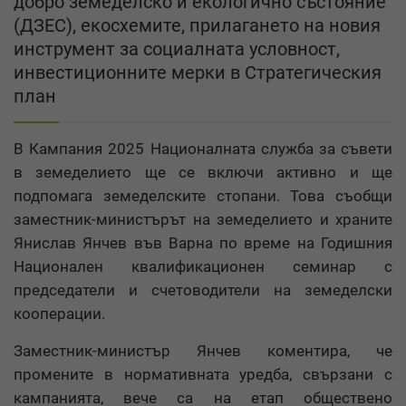
добро земеделско и екологично състояние
(ДЗЕС), екосхемите, прилагането на новия
инструмент за социалната условност,
инвестиционните мерки в Стратегическия
план
В Кампания 2025 Националната служба за съвети
в земеделието ще се включи активно и ще
подпомага земеделските стопани. Това съобщи
заместник-министърът на земеделието и храните
Янислав Янчев във Варна по време на Годишния
Национален квалификационен семинар с
председатели и счетоводители на земеделски
кооперации.
Заместник-министър Янчев коментира, че
промените в нормативната уредба, свързани с
кампанията, вече са на етап обществено