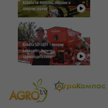
Kubota за паркове, общини и
спортни терени
Kubota SD1501F – повече
капацитет, повече
производителност