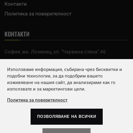
Контакти
Политика за поверителност
КОНТАКТИ
София, жк. Лозенец, ул. "Червена стена" 46
тел:
0700 200 63
Използваме информация, събирана чрез бисквитки и
Email:
office@agro.bg
подобни технологии, за да подобрим вашето
изживяване на нашия сайт, да анализираме как го
използвате и за маркетингови цели.
FACEBOOK
Политика за поверителност
ПОЗВОЛЯВАНЕ НА ВСИЧКИ
Copyrights © 2026
Агенция Европа ЕООД
. | Всички