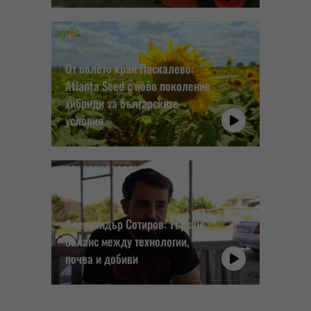
От полето край Паскалево:
Atlanta Seed с ново поколение
хибриди за българските
условия
Александър Сотиров: Търсим
баланс между технологии,
почва и добиви