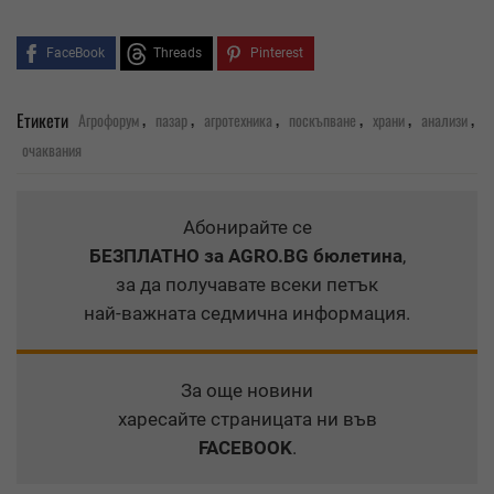
FaceBook
Threads
Pinterest
,
,
,
,
,
,
Етикети
Агрофорум
пазар
агротехника
поскъпване
храни
анализи
очаквания
Абонирайте се
БЕЗПЛАТНО
за AGRO.BG бюлетина
,
за да получавате всеки петък
най-важната седмична информация.
За още новини
харесайте страницата ни във
FACEBOOK
.