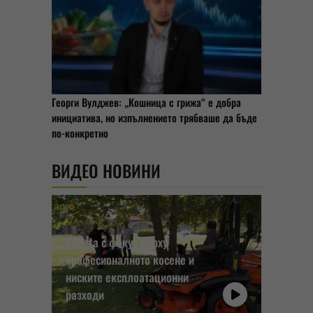
Георги Вулджев: „Кошница с грижа“ е добра
инициатива, но изпълнението трябваше да бъде
по-конкретно
ВИДЕО НОВИНИ
Kubota с фокус върху
професионалното косене и
ниските експлоатационни
разходи