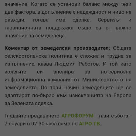
значение. Когато се установи баланс между тези
два фактора, в допълнение с надеждност и ниво на
разходи, тогава има сделка. Сервизът и
гаранционната поддръжка също са от важно
значение за земеделеца.
Коментар от земеделски производител:
Общата
селскостопанска политика е сложна и трудна за
изпълнение, казва Людмил Работов. И той като
колегите си апелира за по-сериозна
информационна кампания от Министерството на
земеделието. По този начин земеделците ще се
адаптират по-бързо към изискванията на Европа
за Зелената сделка.
Гледайте предаването
АГРОФОРУМ
- тази събота -
7 януари в 07:30 часа само по
АГРО ТВ
.