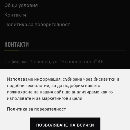
Общи условия
Контакти
Политика за поверителност
КОНТАКТИ
София, жк. Лозенец, ул. "Червена стена" 46
тел:
0700 200 63
Използваме информация, събирана чрез бисквитки и
Email:
office@agro.bg
подобни технологии, за да подобрим вашето
изживяване на нашия сайт, да анализираме как го
използвате и за маркетингови цели.
FACEBOOK
Политика за поверителност
ПОЗВОЛЯВАНЕ НА ВСИЧКИ