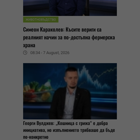
ЖИВОТНОВЪДСТВО
Симеон Караколев: Късите вериги са
реалният начин за по-достъпна фермерска
храна
08:34 - 7 August, 2026
Георги Вулджев: „Кошница с грижа“ е добра
инициатива, но изпълнението трябваше да бъде
по-конкретно