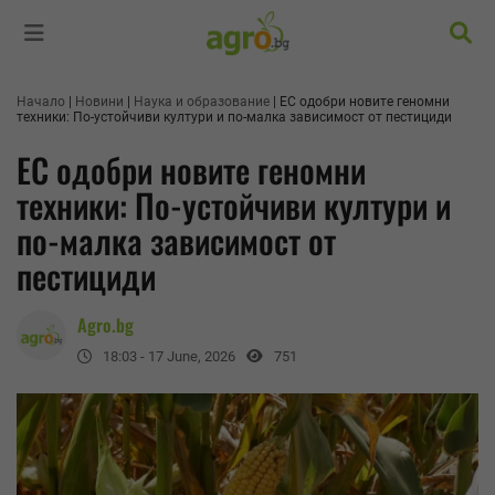
Търс
Начало
Новини
Наука и образование
ЕС одобри новите геномни
техники: По-устойчиви култури и по-малка зависимост от пестициди
ЕС одобри новите геномни
техники: По-устойчиви култури и
по-малка зависимост от
пестициди
Agro.bg
18:03 - 17 June, 2026
751