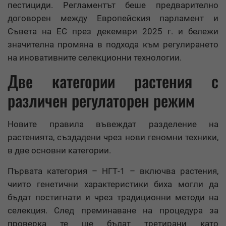
пестициди. Регламентът беше предварително
договорен между Европейския парламент и
Съвета на ЕС през декември 2025 г. и бележи
значителна промяна в подхода към регулирането
на иновативните селекционни технологии.
Две категории растения с
различен регулаторен режим
Новите правила въвеждат разделение на
растенията, създадени чрез нови геномни техники,
в две основни категории.
Първата категория – НГТ-1 – включва растения,
чиито генетични характеристики биха могли да
бъдат постигнати и чрез традиционни методи на
селекция. След преминаване на процедура за
проверка те ще бъдат третирани като