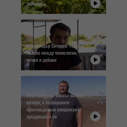
условия
Александър Сотиров: Търсим
баланс между технологии,
почва и добиви
Иван Кабуров: Вносът залива
пазара, а българските
производители унищожават
продукцията си