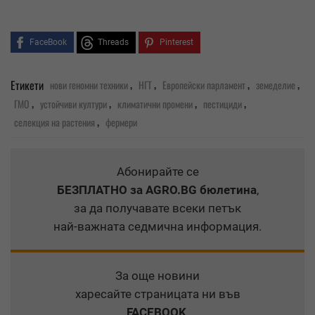
FaceBook
Threads
Pinterest
,
,
,
,
Етикети
нови геномни техники
НГТ
Европейски парламент
земеделие
,
,
,
,
ГМО
устойчиви култури
климатични промени
пестициди
,
селекция на растения
фермери
Абонирайте се
БЕЗПЛАТНО
за AGRO.BG бюлетина
,
за да получавате всеки петък
най-важната седмична информация.
За още новини
харесайте страницата ни във
FACEBOOK
.