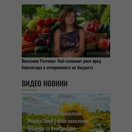
Веселина Ралчева: Най-големият риск пред
биосектора е изчерпването на бюджета
ВИДЕО НОВИНИ
От полето край Паскалево:
Atlanta Seed с ново поколение
хибриди за българските