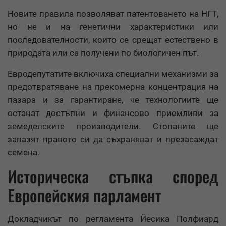
Новите правила позволяват патентоването на НГТ,
но не и на генетични характеристики или
последователности, които се срещат естествено в
природата или са получени по биологичен път.
Евродепутатите включиха специални механизми за
предотвратяване на прекомерна концентрация на
пазара и за гарантиране, че технологиите ще
останат достъпни и финансово приемливи за
земеделските производители. Стопаните ще
запазят правото си да съхраняват и презасаждат
семена.
Историческа стъпка според
Европейския парламент
Докладчикът по регламента Йесика Полфиард