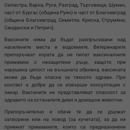
Силистра, Варна, Русе, Разград, Търговище, Шумен,
част от Бургас (община Руен) и част от Благоевград
(община Благоевград, Симитли, Кресна, Струмяни,
Сандански и Петрич).
Ваксините няма да бъдат разпръсквани над
населените места и водоемите. Ветеринарите
препоръчват хората да не пипат ваксиналните
примамки с незащитени ръце, защото при
нарушена цялост на външната обвивка, ваксината
може да бъде опасна за тяхното здраве. При
контакт е добре да се извърши консултация с
лекар. Ваксините не представляват опасност за
здравето на останалите диви и домашни животни.
Препоръчително е обаче те да се държат
затворени или на повод (за кучетата), за да не
приемат примамките, които са предназначени