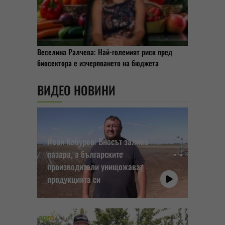
Веселина Ралчева: Най-големият риск пред
биосектора е изчерпването на бюджета
ВИДЕО НОВИНИ
Иван Кабуров: Вносът залива
пазара, а българските
производители унищожават
продукцията си