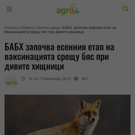
Търс
Начало
Новини
Околна среда
БАБХ започва есенния етап на
ваксинацията срещу бяс при дивите хищници
БАБХ започва есенния етап на
ваксинацията срещу бяс при
дивите хищници
16:14 - 5 November, 2012
507