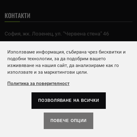
КОНТАКТИ
София, жк. Лозенец, ул. "Червена стена" 46
тел:
0700 200 63
Използваме информация, събирана чрез бисквитки и
Email:
office@agro.bg
подобни технологии, за да подобрим вашето
изживяване на нашия сайт, да анализираме как го
използвате и за маркетингови цели.
FACEBOOK
Политика за поверителност
ПОЗВОЛЯВАНЕ НА ВСИЧКИ
Copyrights © 2026
Агенция Европа ЕООД
. | Всички
права запазени.
ПОВЕЧЕ ОПЦИИ