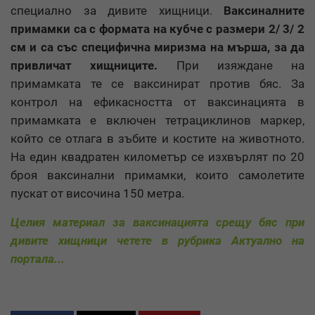
специално за дивите хищници.
Ваксиналните
примамки са с формата на кубче с размери 2/ 3/ 2
см и са със специфична миризма на мърша, за да
привличат хищниците.
При изяждане на
примамката те се ваксинират против бяс. За
контрол на ефикасността от ваксинацията в
примамката е включен тетрациклинов маркер,
който се отлага в зъбите и костите на животното.
На един квадратен километър се изхвърлят по 20
броя ваксинални примамки, които самолетите
пускат от височина 150 метра.
Целия материал за ваксинацията срещу бяс при
дивите хищници четете в рубрика Актуално на
портала...