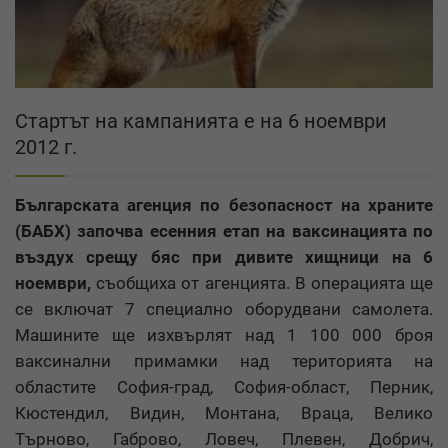
Стартът на кампанията е на 6 ноември
2012 г.
Българската агенция по безопасност на храните
(БАБХ) започва есенния етап на ваксинацията по
въздух срещу бяс при дивите хищници на 6
ноември,
съобщиха от агенцията. В операцията ще
се включат 7 специално оборудвани самолета.
Машините ще изхвърлят над 1 100 000 броя
ваксинални примамки над територията на
областите София-град, София-област, Перник,
Кюстендил, Видин, Монтана, Враца, Велико
Търново, Габрово, Ловеч, Плевен, Добрич,