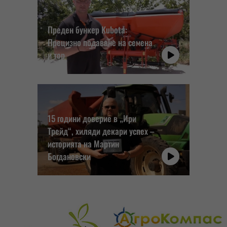
Преден бункер Kubota:
Прецизно подаване на семена
и тор
15 години доверие в „Ири
Трейд“, хиляди декари успех –
историята на Мартин
Богдановски