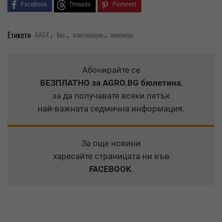
FaceBook
Threads
Pinterest
,
,
,
Етикети
БАБХ
бяс
ваксинация
хищници
Абонирайте се
БЕЗПЛАТНО
за AGRO.BG бюлетина
,
за да получавате всеки петък
най-важната седмична информация.
За още новини
харесайте страницата ни във
FACEBOOK
.